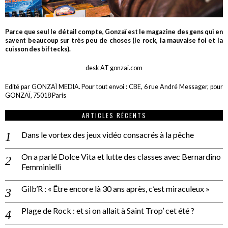
Parce que seul le détail compte, Gonzaï est le magazine des gens qui en
savent beaucoup sur très peu de choses (le rock, la mauvaise foi et la
cuisson des biftecks).
desk AT gonzai.com
Edité par GONZAÏ MEDIA. Pour tout envoi : CBE, 6 rue André Messager, pour
GONZAÏ, 75018 Paris
ARTICLES RÉCENTS
Dans le vortex des jeux vidéo consacrés à la pêche
On a parlé Dolce Vita et lutte des classes avec Bernardino
Femminielli
Gilb’R : « Être encore là 30 ans après, c’est miraculeux »
Plage de Rock : et si on allait à Saint Trop’ cet été ?