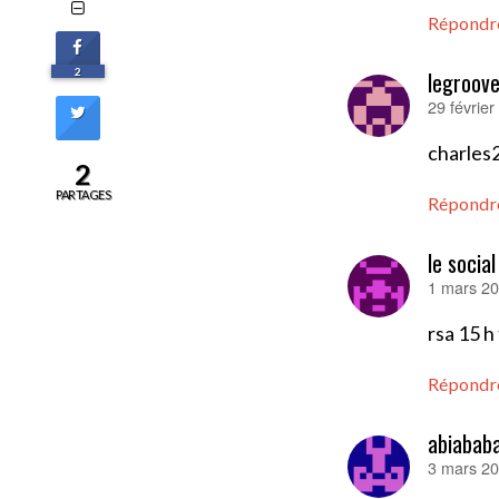
Répondr
2
legroove
29 févrie
dit :
charles
2
PARTAGES
Répondr
le socia
1 mars 20
dit :
rsa 15 h
Répondr
abiabab
3 mars 20
dit :