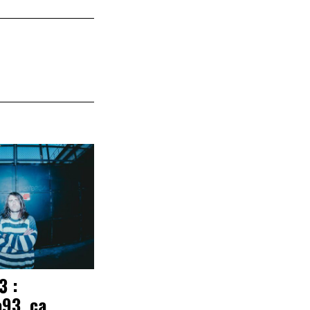
3 :
a93, ça