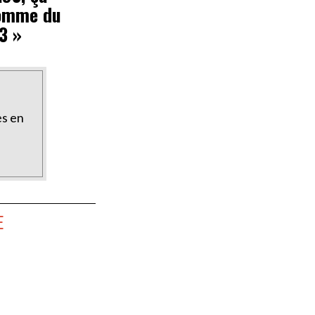
omme du
3 »
es en
E