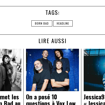
TAGS:
BORN BAD
HEADLINE
LIRE AUSSI
 met les
On a posé 10
Jessica9
n Bad au
questions à Vox Low
« Jessic