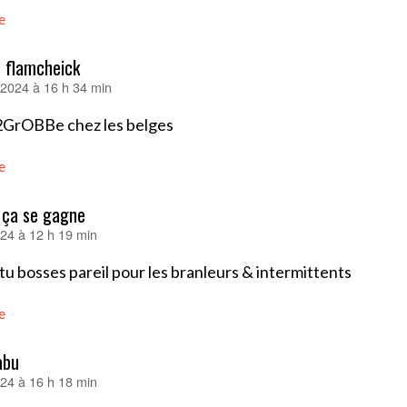
e
 flamcheick
r 2024 à 16 h 34 min
2GrOBBe chez les belges
e
l ça se gagne
24 à 12 h 19 min
 tu bosses pareil pour les branleurs & intermittents
e
abu
24 à 16 h 18 min