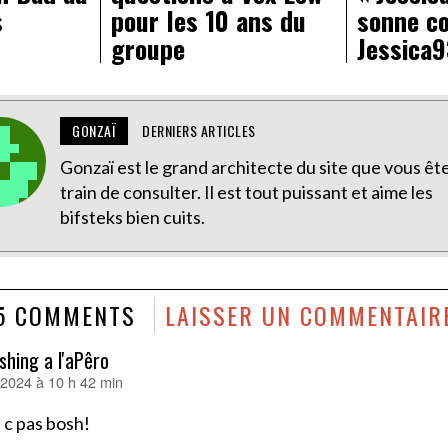
s
pour les 10 ans du
sonne c
groupe
Jessica9
GONZAÏ
DERNIERS ARTICLES
Gonzaï est le grand architecte du site que vous êt
train de consulter. Il est tout puissant et aime les
bifsteks bien cuits.
5 COMMENTS
LAISSER UN COMMENTAIR
shing a l'aPêro
r 2024 à 10 h 42 min
 c pas bosh!