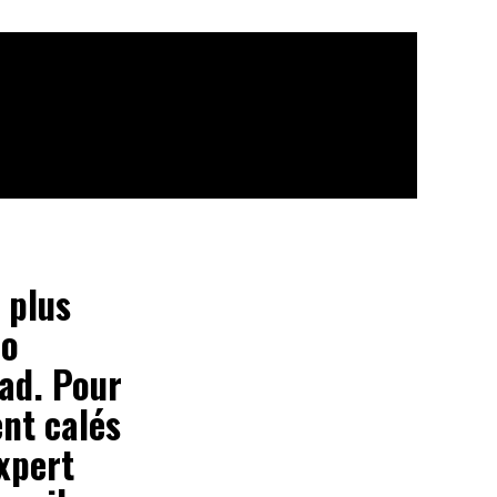
 plus
uo
ad. Pour
ent calés
xpert