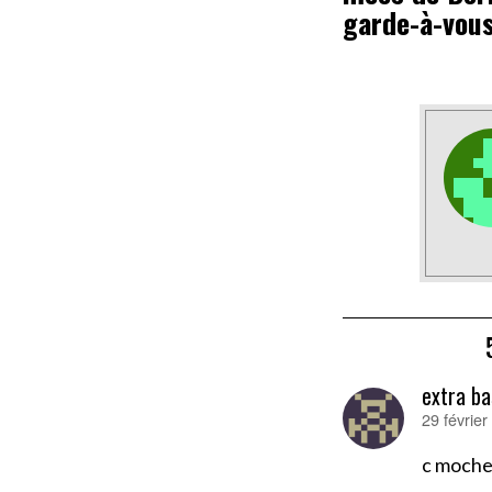
garde-à-vou
extra ba
29 févrie
dit :
c moche