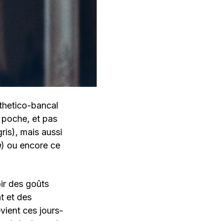
thetico-bancal
 poche, et pas
ris), mais aussi
n
) ou encore ce
oir des goûts
t et des
evient ces jours-