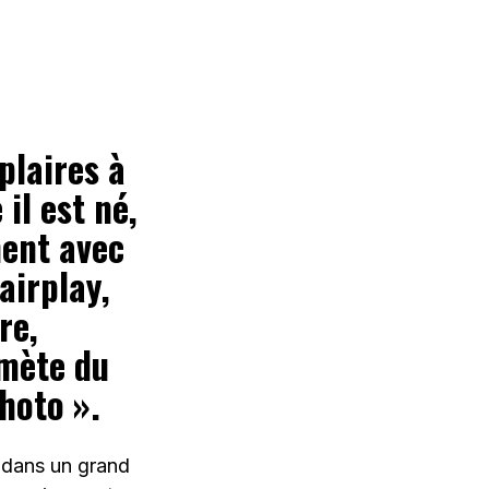
plaires à
 il est né,
ment avec
airplay,
re,
omète du
hoto ».
, dans un grand