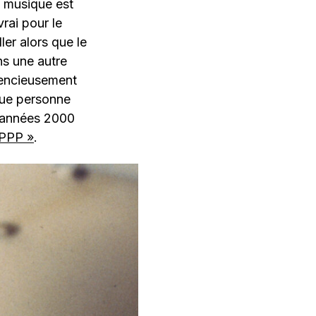
la musique est
rai pour le
er alors que le
ns une autre
ilencieusement
que personne
 années 2000
IPPP »
.