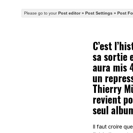
Please go to your
Post editor » Post Settings » Post F
C’est l’hi
sa sortie 
aura mis 
un repress
Thierry Mü
revient po
seul albu
Il faut croire q