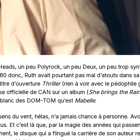
Heads, un peu Polyrock, un peu Deux, un peu trop syn
80 donc, Ruth avait pourtant pas mal d’atouts dans sa
titre d’ouverture
Thriller
(rien à voir avec le pédophile g
ise officielle de CAN sur un album (
She brings the Rai
k blanc des DOM-TOM qu’est
Mabelle
.
 sens du vent, hélas, n’a jamais chance à personne. Av
lus. Et c’est là que, par la magie des années qui passen
ent, le disque qui a flingué la carrière de son auteur r