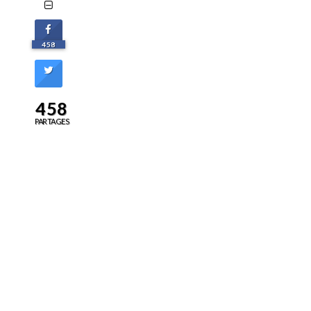
458
458
PARTAGES