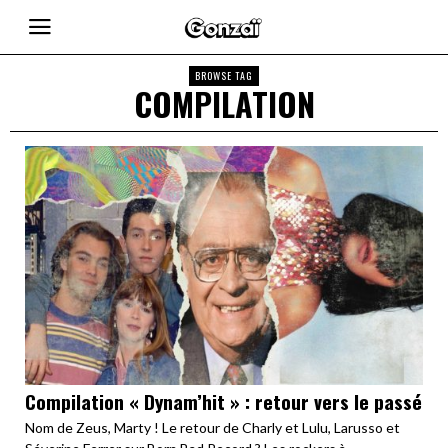
BROWSE TAG
COMPILATION
Compilation « Dynam’hit » : retour vers le passé
Nom de Zeus, Marty ! Le retour de Charly et Lulu, Larusso et