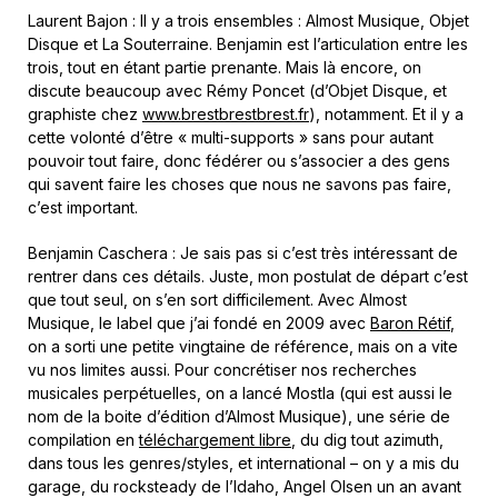
Laurent Bajon : Il y a trois ensembles : Almost Musique, Objet
Disque et La Souterraine. Benjamin est l’articulation entre les
trois, tout en étant partie prenante. Mais là encore, on
discute beaucoup avec Rémy Poncet (d’Objet Disque, et
graphiste chez
www.brestbrestbrest.fr
), notamment. Et il y a
cette volonté d’être « multi-supports » sans pour autant
pouvoir tout faire, donc fédérer ou s’associer a des gens
qui savent faire les choses que nous ne savons pas faire,
c’est important.
Benjamin Caschera : Je sais pas si c’est très intéressant de
rentrer dans ces détails. Juste, mon postulat de départ c’est
que tout seul, on s’en sort difficilement. Avec Almost
Musique, le label que j’ai fondé en 2009 avec
Baron Rétif
,
on a sorti une petite vingtaine de référence, mais on a vite
vu nos limites aussi. Pour concrétiser nos recherches
musicales perpétuelles, on a lancé Mostla (qui est aussi le
nom de la boite d’édition d’Almost Musique), une série de
compilation en
téléchargement libre
, du dig tout azimuth,
dans tous les genres/styles, et international – on y a mis du
garage, du rocksteady de l’Idaho, Angel Olsen un an avant