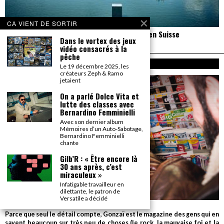
CA VIENT DE SORTIR
Un reportage pas neutre au PALP Festival, en Suisse
Dans le vortex des jeux
vidéo consacrés à la
pêche
A PROPOS
Le 19 décembre 2025, les
créateurs Zeph & Ramo
jetaient
On a parlé Dolce Vita et
lutte des classes avec
Bernardino Femminielli
Avec son dernier album
Mémoires d’un Auto-Sabotage,
Bernardino Femminielli
chante
Gilb’R : « Être encore là
30 ans après, c’est
miraculeux »
Infatigable travailleur en
dilettante, le patron de
Versatile a décidé
Parce que seul le détail compte, Gonzaï est le magazine des gens qui en
savent beaucoup sur très peu de choses (le rock, la mauvaise foi et la