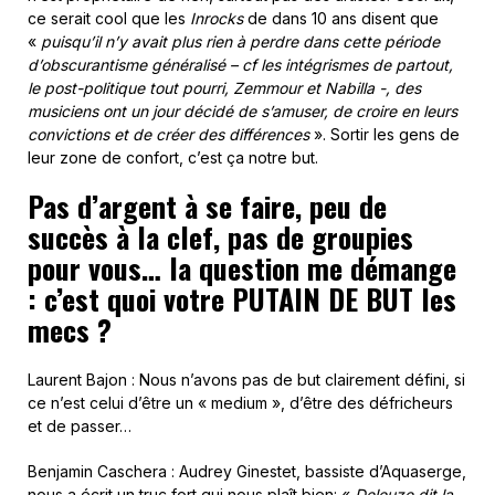
ce serait cool que les
Inrocks
de dans 10 ans disent que
«
puisqu’il n’y avait plus rien à perdre dans cette période
d’obscurantisme généralisé – cf les intégrismes de partout,
le post-politique tout pourri, Zemmour et Nabilla -, des
musiciens ont un jour décidé de s’amuser, de croire en leurs
convictions et de créer des différences
». Sortir les gens de
leur zone de confort, c’est ça notre but.
Pas d’argent à se faire, peu de
succès à la clef, pas de groupies
pour vous… la question me démange
: c’est quoi votre PUTAIN DE BUT les
mecs ?
Laurent Bajon : Nous n’avons pas de but clairement défini, si
ce n’est celui d’être un « medium », d’être des défricheurs
et de passer…
Benjamin Caschera : Audrey Ginestet, bassiste d’Aquaserge,
nous a écrit un truc fort qui nous plaît bien: «
Deleuze dit la