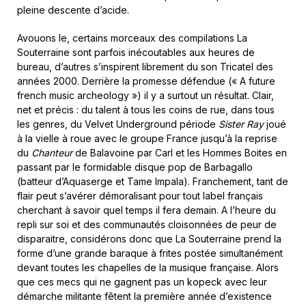
pleine descente d’acide.
Avouons le, certains morceaux des compilations La
Souterraine sont parfois inécoutables aux heures de
bureau, d’autres s’inspirent librement du son Tricatel des
années 2000. Derrière la promesse défendue (« A future
french music archeology ») il y a surtout un résultat. Clair,
net et précis : du talent à tous les coins de rue, dans tous
les genres, du Velvet Underground période
Sister Ray
joué
à la vielle à roue avec le groupe France jusqu’à la reprise
du
Chanteur
de Balavoine par Carl et les Hommes Boites en
passant par le formidable disque pop de Barbagallo
(batteur d’Aquaserge et Tame Impala). Franchement, tant de
flair peut s’avérer démoralisant pour tout label français
cherchant à savoir quel temps il fera demain. A l’heure du
repli sur soi et des communautés cloisonnées de peur de
disparaitre, considérons donc que La Souterraine prend la
forme d’une grande baraque à frites postée simultanément
devant toutes les chapelles de la musique française. Alors
que ces mecs qui ne gagnent pas un kopeck avec leur
démarche militante fêtent la première année d’existence