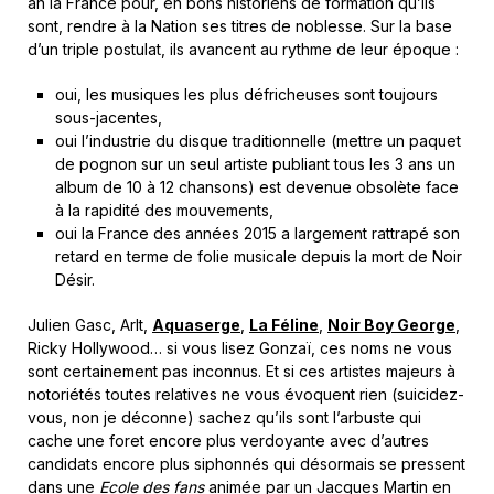
an la France pour, en bons historiens de formation qu’ils
sont, rendre à la Nation ses titres de noblesse. Sur la base
d’un triple postulat, ils avancent au rythme de leur époque :
oui, les musiques les plus défricheuses sont toujours
sous-jacentes,
oui l’industrie du disque traditionnelle (mettre un paquet
de pognon sur un seul artiste publiant tous les 3 ans un
album de 10 à 12 chansons) est devenue obsolète face
à la rapidité des mouvements,
oui la France des années 2015 a largement rattrapé son
retard en terme de folie musicale depuis la mort de Noir
Désir.
Julien Gasc, Arlt,
Aquaserge
,
La Féline
,
Noir Boy George
,
Ricky Hollywood… si vous lisez Gonzaï, ces noms ne vous
sont certainement pas inconnus. Et si ces artistes majeurs à
notoriétés toutes relatives ne vous évoquent rien (suicidez-
vous, non je déconne) sachez qu’ils sont l’arbuste qui
cache une foret encore plus verdoyante avec d’autres
candidats encore plus siphonnés qui désormais se pressent
dans une
Ecole des fans
animée par un Jacques Martin en