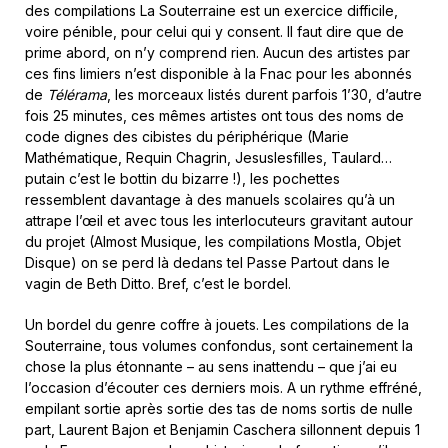
des compilations La Souterraine est un exercice difficile,
voire pénible, pour celui qui y consent. Il faut dire que de
prime abord, on n’y comprend rien. Aucun des artistes par
ces fins limiers n’est disponible à la Fnac pour les abonnés
de
Télérama
, les morceaux listés durent parfois 1’30, d’autre
fois 25 minutes, ces mêmes artistes ont tous des noms de
code dignes des cibistes du périphérique (Marie
Mathématique, Requin Chagrin, Jesuslesfilles, Taulard…
putain c’est le bottin du bizarre !), les pochettes
ressemblent davantage à des manuels scolaires qu’à un
attrape l’œil et avec tous les interlocuteurs gravitant autour
du projet (Almost Musique, les compilations Mostla, Objet
Disque) on se perd là dedans tel Passe Partout dans le
vagin de Beth Ditto. Bref, c’est le bordel.
Un bordel du genre coffre à jouets. Les compilations de la
Souterraine, tous volumes confondus, sont certainement la
chose la plus étonnante – au sens inattendu – que j’ai eu
l’occasion d’écouter ces derniers mois. A un rythme effréné,
empilant sortie après sortie des tas de noms sortis de nulle
part, Laurent Bajon et Benjamin Caschera sillonnent depuis 1