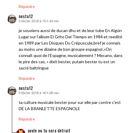
Répondre
nesta12
5 février 2018 à 15 h 34 min
dit :
je souviens aussi de ducan dhu et de leur tube En Algún
Lugar sur l’album El Grito Del Tiempo en 1984 et reedité
en 1989 par Les Disques Du Crépuscule,bref je connais
au moins une dizaine de bon groupe espagnol ,»On
connaît quoi de l’Espagne, musicalement ? Mecano, dans
le pire des cas, » dixit bester, putain bester tu est un
sacré baltringue
Répondre
nesta12
5 février 2018 à 16 h 28 min
dit :
ta culture musicale bester pour sur elle par contre c’est
DE LA BRANLETTE ESPAGNOLE
Répondre
avale ou tu sera detruit