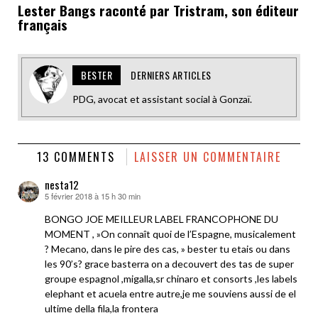
Lester Bangs raconté par Tristram, son éditeur
français
BESTER
DERNIERS ARTICLES
PDG, avocat et assistant social à Gonzaï.
13 COMMENTS
LAISSER UN COMMENTAIRE
nesta12
5 février 2018 à 15 h 30 min
dit :
BONGO JOE MEILLEUR LABEL FRANCOPHONE DU
MOMENT , »On connaît quoi de l’Espagne, musicalement
? Mecano, dans le pire des cas, » bester tu etais ou dans
les 90’s? grace basterra on a decouvert des tas de super
groupe espagnol ,migalla,sr chinaro et consorts ,les labels
elephant et acuela entre autre,je me souviens aussi de el
ultime della fila,la frontera