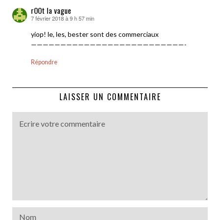
rOOt la vague
7 février 2018 à 9 h 57 min
dit :
yiop! le, les, bester sont des commerciaux
——————————————————————————-
Répondre
LAISSER UN COMMENTAIRE