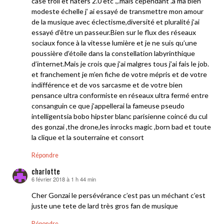
case troll et haters 2.0 etc .,.mais cependant .a ma bien
modeste échelle j’ ai essayé de transmettre mon amour
de la musique avec éclectisme,diversité et pluralité j’ai
essayé d’être un passeur.Bien sur le flux des réseaux
sociaux fonce à la vitesse lumière et je ne suis qu’une
poussière d’étoile dans la constellation labyrinthique
d’internet.Mais je crois que j’ai malgres tous j’ai fais le job.
et franchement je m’en fiche de votre mépris et de votre
indifférence et de vos sarcasme et de votre bien
pensance ultra conformiste en réseaux ultra fermé entre
consanguin ce que j’appellerai la fameuse pseudo
intelligentsia bobo hipster blanc parisienne coincé du cul
des gonzai ,the drone,les inrocks magic ,born bad et toute
la clique et la souterraine et consort
Répondre
charlotte
6 février 2018 à 1 h 44 min
dit :
Cher Gonzai le persévérance c’est pas un méchant c’est
juste une tete de lard très gros fan de musique
Répondre