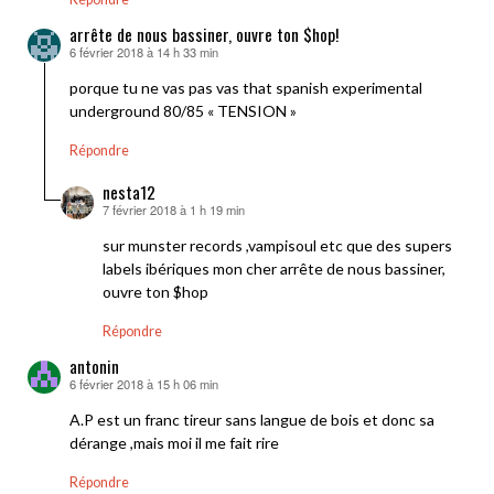
arrête de nous bassiner, ouvre ton $hop!
6 février 2018 à 14 h 33 min
dit :
porque tu ne vas pas vas that spanish experimental
underground 80/85 « TENSION »
Répondre
nesta12
7 février 2018 à 1 h 19 min
dit :
sur munster records ,vampisoul etc que des supers
labels ibériques mon cher arrête de nous bassiner,
ouvre ton $hop
Répondre
antonin
6 février 2018 à 15 h 06 min
dit :
A.P est un franc tireur sans langue de bois et donc sa
dérange ,mais moi il me fait rire
Répondre