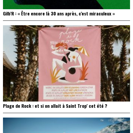
Gilb’R : « Être encore là 30 ans après, c’est miraculeux »
Plage de Rock : et si on allait à Saint Trop’ cet été ?