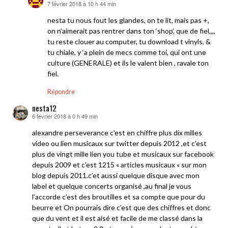
7 février 2018 à 10 h 44 min
dit :
nesta tu nous fout les glandes, on te lit, mais pas +,
on n’aimerait pas rentrer dans ton ‘shop’, que de fiel,,,,
tu reste clouer au computer, tu download t vinyls, &
tu chiale, y ‘a plein de mecs comme toi, qui ont une
culture (GENERALE) et ils le valent bien , ravale ton
fiel.
Répondre
nesta12
6 février 2018 à 0 h 49 min
dit :
alexandre perseverance c’est en chiffre plus dix milles
video ou lien musicaux sur twitter depuis 2012 ,et c’est
plus de vingt mille lien you tube et musicaux sur facebook
depuis 2009 et c’est 1215 « articles musicaux « sur mon
blog depuis 2011.c’et aussi quelque disque avec mon
label et quelque concerts organisé ,au final je vous
l’accorde c’est des broutilles et sa compte que pour du
beurre et On pourrais dire c’est que des chiffres et donc
que du vent et il est aisé et facile de me classé dans la