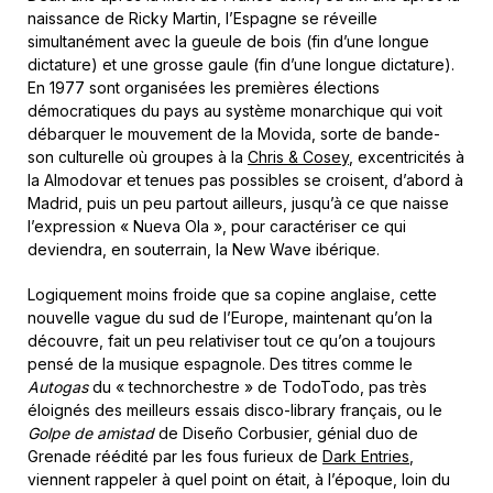
naissance de Ricky Martin, l’Espagne se réveille
simultanément avec la gueule de bois (fin d’une longue
dictature) et une grosse gaule (fin d’une longue dictature).
En 1977 sont organisées les premières élections
démocratiques du pays au système monarchique qui voit
débarquer le mouvement de la Movida, sorte de bande-
son culturelle où groupes à la
Chris & Cosey
, excentricités à
la Almodovar et tenues pas possibles se croisent, d’abord à
Madrid, puis un peu partout ailleurs, jusqu’à ce que naisse
l’expression « Nueva Ola », pour caractériser ce qui
deviendra, en souterrain, la New Wave ibérique.
Logiquement moins froide que sa copine anglaise, cette
nouvelle vague du sud de l’Europe, maintenant qu’on la
découvre, fait un peu relativiser tout ce qu’on a toujours
pensé de la musique espagnole. Des titres comme le
Autogas
du « technorchestre » de TodoTodo, pas très
éloignés des meilleurs essais disco-library français, ou le
Golpe de amistad
de Diseño Corbusier, génial duo de
Grenade réédité par les fous furieux de
Dark Entries
,
viennent rappeler à quel point on était, à l’époque, loin du