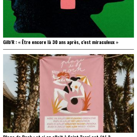
Gilb’R : « Être encore là 30 ans après, c’est miraculeux »
Plage de Rock : et si on allait à Saint Trop’ cet été ?