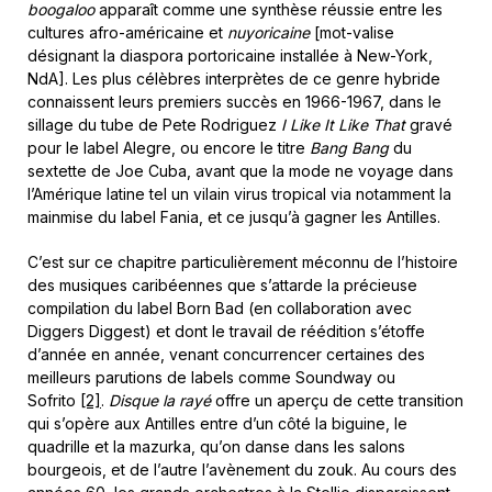
boogaloo
apparaît comme une synthèse réussie entre les
cultures afro-américaine et
nuyoricaine
[mot-valise
désignant la diaspora portoricaine installée à New-York,
NdA]. Les plus célèbres interprètes de ce genre hybride
connaissent leurs premiers succès en 1966-1967, dans le
sillage du tube de Pete Rodriguez
I Like It Like That
gravé
pour le label Alegre, ou encore le titre
Bang Bang
du
sextette de Joe Cuba, avant que la mode ne voyage dans
l’Amérique latine tel un vilain virus tropical via notamment la
mainmise du label Fania, et ce jusqu’à gagner les Antilles.
C’est sur ce chapitre particulièrement méconnu de l’histoire
des musiques caribéennes que s’attarde la précieuse
compilation du label Born Bad (en collaboration avec
Diggers Diggest) et dont le travail de réédition s’étoffe
d’année en année, venant concurrencer certaines des
meilleurs parutions de labels comme Soundway ou
Sofrito
[2]
.
Disque la rayé
offre un aperçu de cette transition
qui s’opère aux Antilles entre d’un côté la biguine, le
quadrille et la mazurka, qu’on danse dans les salons
bourgeois, et de l’autre l’avènement du zouk. Au cours des