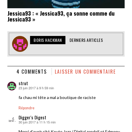
Jessica93 : « Jessica93, ça sonne comme du
Jessica93 »
BORIS HACKMAN
DERNIERS ARTICLES
4 COMMENTS
LAISSER UN COMMENTAIRE
strut
23 juin 2017 à 9 h 59 min
dit :
fa chau mi tête a mal a boutique de raciste
Répondre
Digger's Digest
30 juin 2017 à 11 h 15 min
dit :
Merci d’avoir cité Koute Jazz / Digital zandoli et Edmony