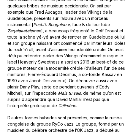
quelques bribes de musique occidentale. On sait par
exemple que Fred Aucagos, leader des Vikings de la
Guadeloupe, présents sur l’album avec un morceau
instrumental [
Puchi’s Boogaloo »,
face B de leur tube
Zagalakateleman
], a beaucoup fréquenté le Golf Drouot et
toute la scène yé-yé avant de rentrer en Guadeloupe où lui
et son groupe naissant ont commencé par imiter leurs idoles
du rock’n’roll, avant d’assumer leur identité créole. On avait
déjà pu entendre parler des Vikings récemment puisque le
label Heavenly Sweetness a sorti en 2016 un best-of de ce
groupe moteur de la modernité créole (d’ailleurs l’un de ses
membres, Pierre-Édouard Décimus, a co-fondé Kassav en
1980 avec Jacob Desvarieux). On découvre aussi avec
plaisir Dany Play, sorte de pendant guyanais d’Eddy
Mitchell, sur l’impeccable
Mais tu sais
, de même qu’on est
surpris d’apprendre que David Martial n’est pas que
l’interprète grotesque de
Célimène
.
D’autres formes hybrides sont présentes, comme la rumba
congolaise du groupe RyCo Jazz. Le groupe, formé par un
musicien du célèbre orchestre de l’OK Jazz, a débuté au