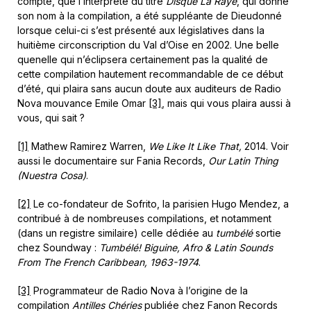
compte, que l’interprète du titre
Disque La Rayé
, qui donne
son nom à la compilation, a été suppléante de Dieudonné
lorsque celui-ci s’est présenté aux législatives dans la
huitième circonscription du Val d’Oise en 2002. Une belle
quenelle qui n’éclipsera certainement pas la qualité de
cette compilation hautement recommandable de ce début
d’été, qui plaira sans aucun doute aux auditeurs de Radio
Nova mouvance Emile Omar
[3]
, mais qui vous plaira aussi à
vous, qui sait ?
[1]
Mathew Ramirez Warren,
We Like It Like That,
2014. Voir
aussi le documentaire sur Fania Records,
Our Latin Thing
(Nuestra Cosa)
.
[2]
Le co-fondateur de Sofrito, la parisien Hugo Mendez, a
contribué à de nombreuses compilations, et notamment
(dans un registre similaire) celle dédiée au
tumbélé
sortie
chez Soundway :
Tumbélé! Biguine, Afro & Latin Sounds
From The French Caribbean, 1963-1974
.
[3]
Programmateur de Radio Nova à l’origine de la
compilation
Antilles Chéries
publiée chez Fanon Records