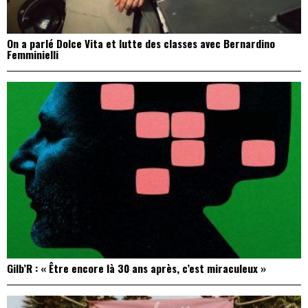
On a parlé Dolce Vita et lutte des classes avec Bernardino
Femminielli
Gilb’R : « Être encore là 30 ans après, c’est miraculeux »