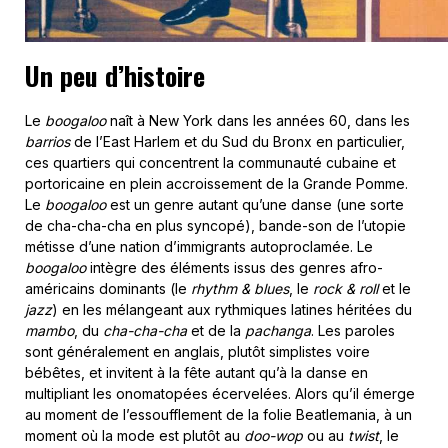
Un peu d’histoire
Le
boogaloo
naît à New York dans les années 60, dans les
barrios
de l’East Harlem et du Sud du Bronx en particulier,
ces quartiers qui concentrent la communauté cubaine et
portoricaine en plein accroissement de la Grande Pomme.
Le
boogaloo
est un genre autant qu’une danse (une sorte
de cha-cha-cha en plus syncopé), bande-son de l’utopie
métisse d’une nation d’immigrants autoproclamée. Le
boogaloo
intègre des éléments issus des genres afro-
américains dominants (le
rhythm & blues
, le
rock & roll
et le
jazz
) en les mélangeant aux rythmiques latines héritées du
mambo
, du
cha-cha-cha
et de la
pachanga
. Les paroles
sont généralement en anglais, plutôt simplistes voire
bébêtes, et invitent à la fête autant qu’à la danse en
multipliant les onomatopées écervelées. Alors qu’il émerge
au moment de l’essoufflement de la folie Beatlemania, à un
moment où la mode est plutôt au
doo-wop
ou au
twist
, le