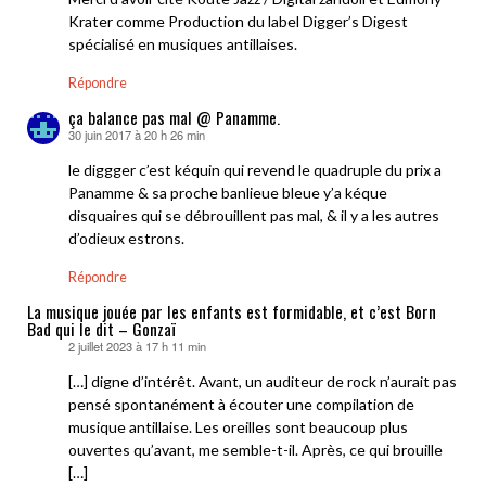
Krater comme Production du label Digger’s Digest
spécialisé en musiques antillaises.
Répondre
ça balance pas mal @ Panamme.
30 juin 2017 à 20 h 26 min
dit :
le diggger c’est kéquin qui revend le quadruple du prix a
Panamme & sa proche banlieue bleue y’a kéque
disquaires qui se débrouillent pas mal, & il y a les autres
d’odieux estrons.
Répondre
La musique jouée par les enfants est formidable, et c’est Born
Bad qui le dit – Gonzaï
2 juillet 2023 à 17 h 11 min
dit :
[…] digne d’intérêt. Avant, un auditeur de rock n’aurait pas
pensé spontanément à écouter une compilation de
musique antillaise. Les oreilles sont beaucoup plus
ouvertes qu’avant, me semble-t-il. Après, ce qui brouille
[…]