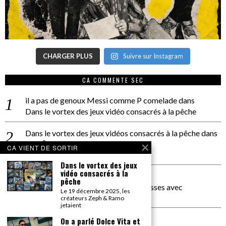
CHARGER PLUS
Suivre sur Instagram
CA COMMENTE SEC
il a pas de genoux Messi comme P comelade
dans
Dans le vortex des jeux vidéo consacrés à la pêche
Dans le vortex des jeux vidéos consacrés à la pêche
dans
PACÔME THIELLEMENT
CA VIENT DE SORTIR
La séance d’Hip Gnose
Dans le vortex des jeux
vidéo consacrés à la
La Patrie
dans
pêche
On a parlé Dolce Vita et lutte des classes avec
Le 19 décembre 2025, les
Bernardino Femminielli
créateurs Zeph & Ramo
jetaient
carte noire negra à l'o tiede
dans
On a parlé Dolce Vita et