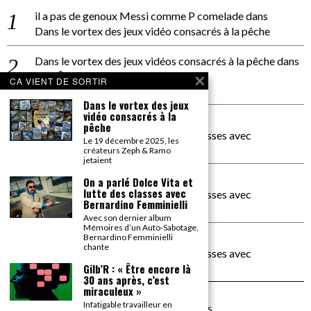
il a pas de genoux Messi comme P comelade
dans
Dans le vortex des jeux vidéo consacrés à la pêche
Dans le vortex des jeux vidéos consacrés à la pêche
dans
PACÔME THIELLEMENT
CA VIENT DE SORTIR
La séance d’Hip Gnose
Dans le vortex des jeux
vidéo consacrés à la
La Patrie
dans
pêche
On a parlé Dolce Vita et lutte des classes avec
Le 19 décembre 2025, les
Bernardino Femminielli
créateurs Zeph & Ramo
jetaient
carte noire negra à l'o tiede
dans
On a parlé Dolce Vita et
lutte des classes avec
On a parlé Dolce Vita et lutte des classes avec
Bernardino Femminielli
Bernardino Femminielli
Avec son dernier album
Mémoires d’un Auto-Sabotage,
moise et son mascaré
dans
Bernardino Femminielli
chante
On a parlé Dolce Vita et lutte des classes avec
Bernardino Femminielli
Gilb’R : « Être encore là
30 ans après, c’est
miraculeux »
Infatigable travailleur en
©
2026
TOUS DROITS RÉSERVÉS