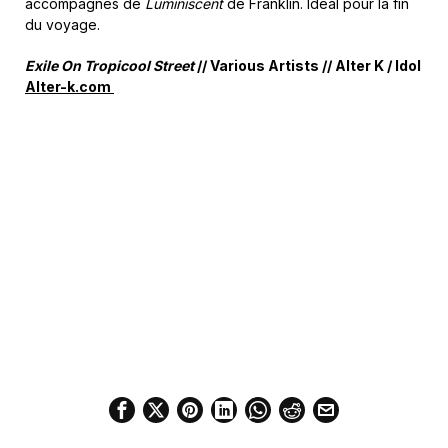
accompagnés de
Luminiscent
de Franklin. Idéal pour la fin
du voyage.
Exile On Tropicool Street
// Various Artists // Alter K / Idol
Alter-k.com