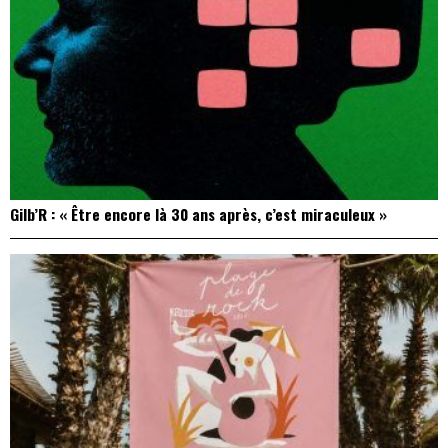
Gilb’R : « Être encore là 30 ans après, c’est miraculeux »