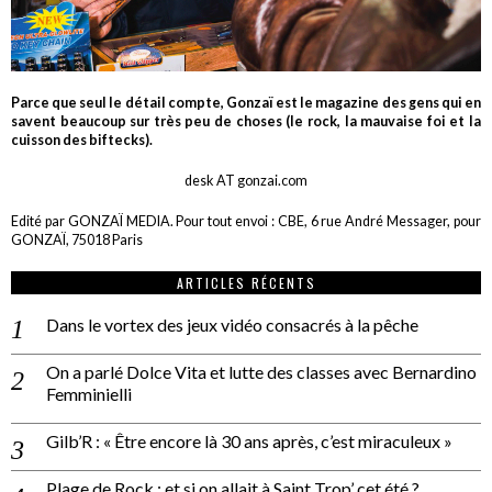
Parce que seul le détail compte, Gonzaï est le magazine des gens qui en
savent beaucoup sur très peu de choses (le rock, la mauvaise foi et la
cuisson des biftecks).
desk AT gonzai.com
Edité par GONZAÏ MEDIA. Pour tout envoi : CBE, 6 rue André Messager, pour
GONZAÏ, 75018 Paris
ARTICLES RÉCENTS
Dans le vortex des jeux vidéo consacrés à la pêche
On a parlé Dolce Vita et lutte des classes avec Bernardino
Femminielli
Gilb’R : « Être encore là 30 ans après, c’est miraculeux »
Plage de Rock : et si on allait à Saint Trop’ cet été ?