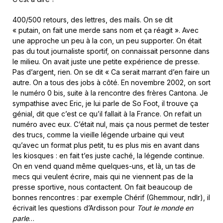
400/500 retours, des lettres, des mails. On se dit
« putain, on fait une merde sans nom et ça réagit ». Avec
une approche un peu à la con, un peu supporter. On était
pas du tout journaliste sportif, on connaissait personne dans
le milieu. On avait juste une petite expérience de presse.
Pas d’argent, rien. On se dit « Ca serait marrant d’en faire un
autre. On a tous des jobs à côté. En novembre 2002, on sort
le numéro 0 bis, suite à la rencontre des frères Cantona. Je
sympathise avec Eric, je lui parle de So Foot, il trouve ça
génial, dit que c’est ce qu’il fallait à la France. On refait un
numéro avec eux. C’était nul, mais ça nous permet de tester
des trucs, comme la vieille légende urbaine qui veut
qu’avec un format plus petit, tu es plus mis en avant dans
les kiosques : en fait t’es juste caché, la légende continue.
On en vend quand même quelques-uns, et là, un tas de
mecs qui veulent écrire, mais qui ne viennent pas de la
presse sportive, nous contactent. On fait beaucoup de
bonnes rencontres : par exemple Chérif (Ghemmour, ndlr), il
écrivait les questions d’Ardisson pour
Tout le monde en
parle
…