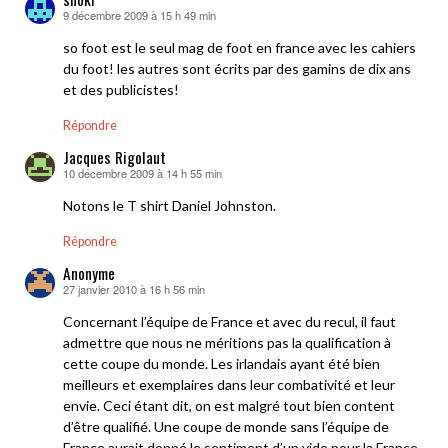
9 décembre 2009 à 15 h 49 min
dit :
so foot est le seul mag de foot en france avec les cahiers
du foot! les autres sont écrits par des gamins de dix ans
et des publicistes!
Répondre
Jacques Rigolaut
10 décembre 2009 à 14 h 55 min
dit :
Notons le T shirt Daniel Johnston.
Répondre
Anonyme
27 janvier 2010 à 16 h 56 min
dit :
Concernant l’équipe de France et avec du recul, il faut
admettre que nous ne méritions pas la qualification à
cette coupe du monde. Les irlandais ayant été bien
meilleurs et exemplaires dans leur combativité et leur
envie. Ceci étant dit, on est malgré tout bien content
d’être qualifié. Une coupe de monde sans l’équipe de
France aurait donné le sentiment d’un vide pour la France