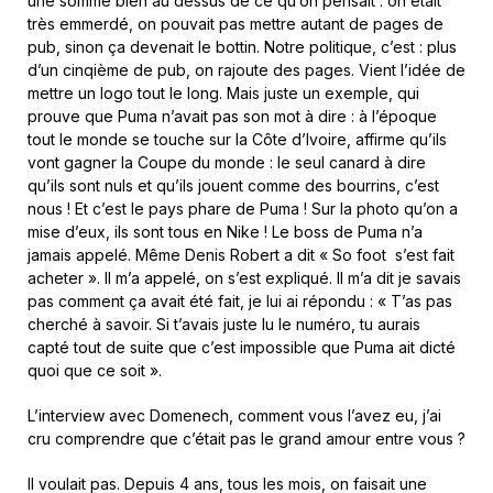
une somme bien au dessus de ce qu’on pensait : on était
très emmerdé, on pouvait pas mettre autant de pages de
pub, sinon ça devenait le bottin. Notre politique, c’est : plus
d’un cinqième de pub, on rajoute des pages. Vient l’idée de
mettre un logo tout le long. Mais juste un exemple, qui
prouve que Puma n’avait pas son mot à dire : à l’époque
tout le monde se touche sur la Côte d’Ivoire, affirme qu’ils
vont gagner la Coupe du monde : le seul canard à dire
qu’ils sont nuls et qu’ils jouent comme des bourrins, c’est
nous ! Et c’est le pays phare de Puma ! Sur la photo qu’on a
mise d’eux, ils sont tous en Nike ! Le boss de Puma n’a
jamais appelé. Même Denis Robert a dit « So foot s’est fait
acheter ». Il m’a appelé, on s’est expliqué. Il m’a dit je savais
pas comment ça avait été fait, je lui ai répondu : « T’as pas
cherché à savoir. Si t’avais juste lu le numéro, tu aurais
capté tout de suite que c’est impossible que Puma ait dicté
quoi que ce soit ».
L’interview avec Domenech, comment vous l’avez eu, j’ai
cru comprendre que c’était pas le grand amour entre vous ?
Il voulait pas. Depuis 4 ans, tous les mois, on faisait une