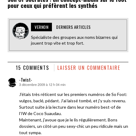
pour ceux qui préfèrent les synthés
VERNON
DERNIERS ARTICLES
Spécialiste des groupes aux noms bizarres qui
jouent trop vite et trop fort.
15 COMMENTS
LAISSER UN COMMENTAIRE
-Twist-
3 décembre 2009 à 12 h 04 min
dit :
J’étais très réticent sur les premiers numéros de So Foot:
vulgos, baclé, pédant. J’ai laissé tombé, et j’y suis revenu.
Surtout suite à la lecture dans leur numéro best-of de
l’IW de Coco Suaudau.
Maintenant, j’avoue que je le lis régulièrement. Bons
dossiers, un côté un peu sexy-chic un peu ridicule mais un
tout sympa.