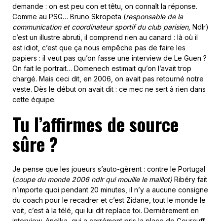
demande : on est peu con et têtu, on connaît la réponse.
Comme au PSG… Bruno Skropeta (
responsable de la
communication et coordinateur sportif du club parisien,
Ndlr)
c’est un illustre abruti, il comprend rien au canard : là où il
est idiot, c’est que ça nous empêche pas de faire les
papiers : il veut pas qu’on fasse une interview de Le Guen ?
On fait le portrait… Domenech estimait qu’on l’avait trop
chargé. Mais ceci dit, en 2006, on avait pas retourné notre
veste. Dès le début on avait dit : ce mec ne sert à rien dans
cette équipe.
Tu l’affirmes de source
sûre ?
Je pense que les joueurs s’auto-gèrent : contre le Portugal
(
coupe du monde 2006 ndlr qui mouille le maillot)
Ribéry fait
n’importe quoi pendant 20 minutes, il n’y a aucune consigne
du coach pour le recadrer et c’est Zidane, tout le monde le
voit, c’est à la télé, qui lui dit replace toi. Dernièrement en
interview, Anelka, qui a carrément pris la place de Gourcuff