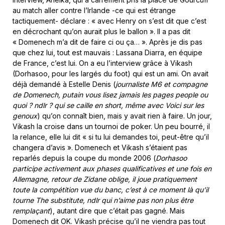
au match aller contre l’Irlande -ce qui est étrange
tactiquement- déclare : « avec Henry on s’est dit que c’est
en décrochant qu’on aurait plus le ballon ». Il a pas dit
« Domenech m’a dit de faire ci ou ça… ». Après je dis pas
que chez lui, tout est mauvais : Lassana Diarra, en équipe
de France, c’est lui. On a eu l’interview grâce à Vikash
(Dorhasoo, pour les largés du foot) qui est un ami. On avait
déjà demandé à Estelle Denis (
journaliste M6 et compagne
de Domenech, putain vous lisez jamais les pages people ou
quoi ? ndlr ? qui se caille en short, même avec Voici sur les
genoux
) qu’on connaît bien, mais y avait rien à faire. Un jour,
Vikash la croise dans un tournoi de poker. Un peu bourré, il
la relance, elle lui dit « si tu lui demandes toi, peut-être qu’il
changera d’avis ». Domenech et Vikash s’étaient pas
reparlés depuis la coupe du monde 2006 (
Dorhasoo
participe activement aux phases qualificatives et une fois en
Allemagne, retour de Zidane oblige, il joue pratiquement
toute la compétition
vue
du banc, c’est à ce moment là qu’il
tourne The substitute, ndlr qui n’aime pas non plus être
remplaçant
), autant dire que c’était pas gagné. Mais
Domenech dit OK. Vikash précise qu’il ne viendra pas tout