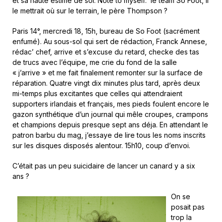
et sa haute estime de soi. Note to myself: le team So Foot, il
le mettrait où sur le terrain, le père Thompson ?
Paris 14°, mercredi 18, 15h, bureau de So Foot (sacrément
enfumé). Au sous-sol qui sert de rédaction, Franck Annese,
rédac’ chef, arrive et s’excuse du retard, checke des tas
de trucs avec l’équipe, me crie du fond de la salle
« j’arrive » et me fait finalement remonter sur la surface de
réparation. Quatre vingt dix minutes plus tard, après deux
mi-temps plus excitantes que celles qui attendraient
supporters irlandais et français, mes pieds foulent encore le
gazon synthétique d’un journal qui mêle croupes, crampons
et champions depuis presque sept ans déja. En attendant le
patron barbu du mag, j’essaye de lire tous les noms inscrits
sur les disques disposés alentour. 15h10, coup d’envoi.
C’était pas un peu suicidaire de lancer un canard y a six
ans ?
On se
posait pas
trop la