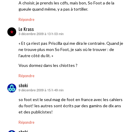
A choisir, je prends les cdfs, mais bon, So Foot a de la
gueule quand même, y a pas à tortiller.
Répondre
Le Krass
3 décembre 2009 à 13 h 03 min
dit :
« Et ça n’est pas Priscilla qui me dira le contraire. Quand je
ne trouve plus mon So Foot, je sais où le trouver : de
l’autre côté du lit. »
Vous dormez dans les chiottes ?
Répondre
shoki
9 décembre 2009 à 15 h 49 min
dit :
so foot est le seul mag de foot en france avec les cahiers
du foot! les autres sont écrits par des gamins de dix ans
et des publicistes!
Répondre
shoki