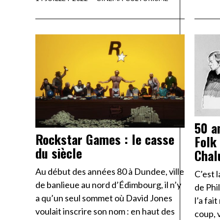
50 a
Rockstar Games : le casse
Folk
du siècle
Chal
Au début des années 80 à Dundee, ville
C’est l
de banlieue au nord d’Édimbourg, il n’y
de Phi
a qu’un seul sommet où David Jones
l’a fai
voulait inscrire son nom : en haut des
coup, 