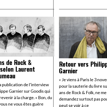
ns de Rock &
Retour vers Philip
 selon Laurent
Garnier
umeau
« Je viens à Paris le 3 no
a publication de l’interview
pour la sauterie du livre su
lippe Garnier sur Goodis qui
ans de Rock & Folk, ne me
t revenir à la charge. « Bon, du
demandez surtout pas po
vous ne vous êtes guère
peut se voir à ce