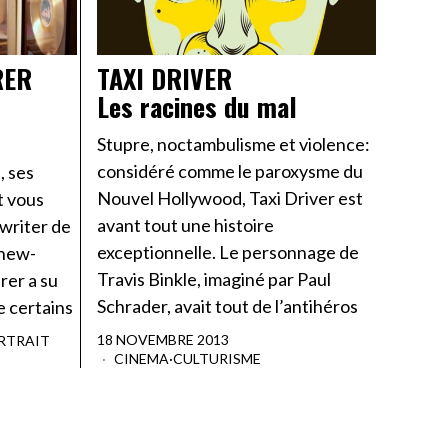
RER
TAXI DRIVER
Les racines du mal
Stupre, noctambulisme et violence:
considéré comme le paroxysme du
, ses
Nouvel Hollywood, Taxi Driver est
t vous
avant tout une histoire
gwriter de
exceptionnelle. Le personnage de
 new-
Travis Binkle, imaginé par Paul
rer a su
Schrader, avait tout de l’antihéros
e certains
18 NOVEMBRE 2013
RTRAIT
CINEMA
·
CULTURISME