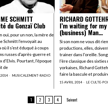
IME SCHMITT
RICHARD GOTTEH
vité du Gonzaï Club
I’m waiting for my
(business) Man…
n oui, pour un non, la mère de
 Schmitt l'envoyait au
Si son nom ne vous dit rien
 où il s'est éduqué à coups
productions, elles, doiven
lms russes d'après-guerre et
trainer dans l’oreille. Son
x d'Elvis. Pourtant, l'époque
l’ère classique des sixties
it de
yorkaises, Richard Gotteh
faire la bascule et produir
 2014
MUSICALEMENT
·
RADIO
15 AVRIL 2014
LE CULTE
·
PO
1
2
3
4
Suivant