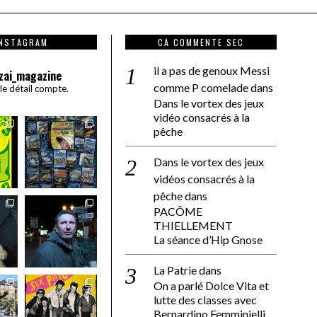
INSTAGRAM
CA COMMENTE SEC
il a pas de genoux Messi
zai_magazine
comme P comelade
dans
 le détail compte.
Dans le vortex des jeux
vidéo consacrés à la
pêche
Dans le vortex des jeux
vidéos consacrés à la
pêche
dans
PACÔME
THIELLEMENT
La séance d’Hip Gnose
La Patrie
dans
On a parlé Dolce Vita et
lutte des classes avec
Bernardino Femminielli