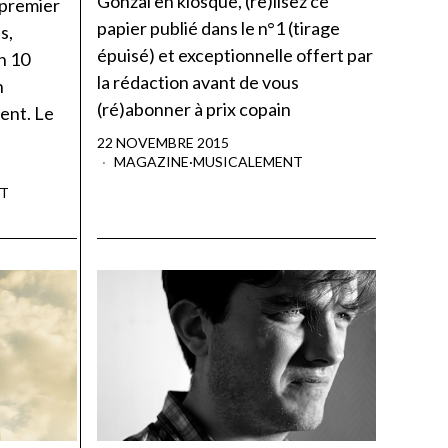
Gonzaï en kiosque, (re)lisez ce
 premier
papier publié dans le n°1 (tirage
s,
épuisé) et exceptionnelle offert par
n 10
la rédaction avant de vous
n
(ré)abonner à prix copain
ent. Le
22 NOVEMBRE 2015
MAGAZINE
·
MUSICALEMENT
T