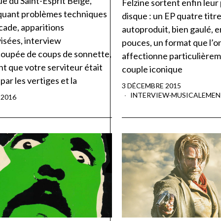
e du Saint-Esprit Belge,
Felzine sortent enfin leur
quant problèmes techniques
disque : un EP quatre titre
cade, apparitions
autoproduit, bien gaulé, e
isées, interview
pouces, un format que l’o
oupée de coups de sonnette,
affectionne particulièrem
t que votre serviteur était
couple iconique
i par les vertiges et la
3 DÉCEMBRE 2015
INTERVIEW
·
MUSICALEMEN
 2016