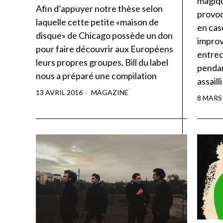
magiqu
Afin d’appuyer notre thèse selon
provo
laquelle cette petite «maison de
en cas
disque» de Chicago possède un don
improv
pour faire découvrir aux Européens
entrec
leurs propres groupes, Bill du label
pendan
nous a préparé une compilation
assaill
13 AVRIL 2016
MAGAZINE
8 MARS