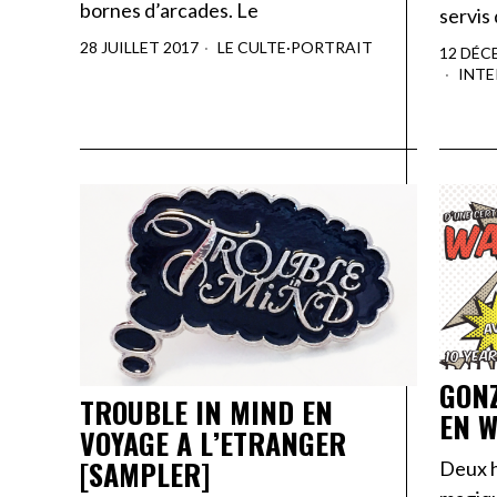
bornes d’arcades. Le
servis
28 JUILLET 2017
LE CULTE
·
PORTRAIT
12 DÉC
INT
GONZ
TROUBLE IN MIND EN
EN W
VOYAGE A L’ETRANGER
[SAMPLER]
Deux h