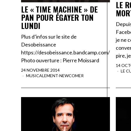
LE R
LE « TIME MACHINE » DE
MOR
PAN POUR ÉGAYER TON
LUNDI
Depuis
Facebo
Plus d’infos sur le site de
je ne 
Desobeissance
conver
https://desobeissance.bandcamp.com/
pire, j
Photo ouverture : Pierre Moissard
14 OCT
24 NOVEMBRE 2014
LE C
MUSICALEMENT
·
NEWCOMER