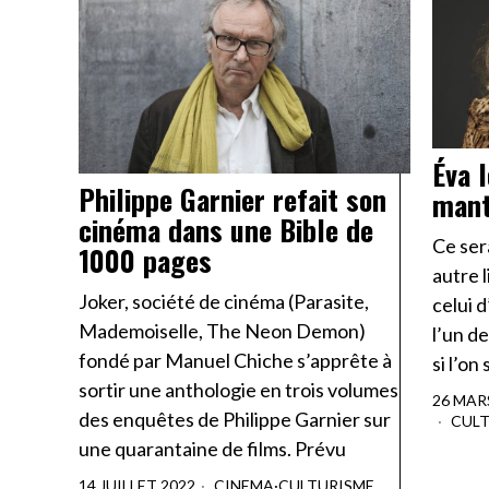
Éva 
Philippe Garnier refait son
mant
cinéma dans une Bible de
Ce sera
1000 pages
autre 
Joker, société de cinéma (Parasite,
celui d
Mademoiselle, The Neon Demon)
l’un d
fondé par Manuel Chiche s’apprête à
si l’on
sortir une anthologie en trois volumes
26 MAR
des enquêtes de Philippe Garnier sur
CUL
une quarantaine de films. Prévu
14 JUILLET 2022
CINEMA
·
CULTURISME