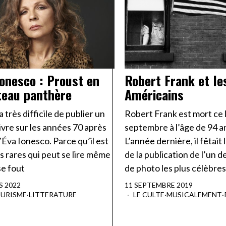
Ionesco : Proust en
Robert Frank et le
eau panthère
Américains
 très difficile de publier un
Robert Frank est mort ce 
livre sur les années 70 après
septembre à l’âge de 94 a
’Éva Ionesco. Parce qu’il est
L’année dernière, il fêtait 
es rares qui peut se lire même
de la publication de l’un de
 se fout
de photo les plus célèbres
S 2022
11 SEPTEMBRE 2019
TURISME
·
LITTERATURE
LE CULTE
·
MUSICALEMENT
·