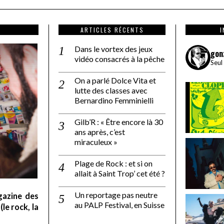
ARTICLES RÉCENTS
Dans le vortex des jeux
gon
vidéo consacrés à la pêche
Seul
On a parlé Dolce Vita et
lutte des classes avec
Bernardino Femminielli
Gilb’R : « Être encore là 30
ans après, c’est
miraculeux »
Plage de Rock : et si on
allait à Saint Trop’ cet été ?
Un reportage pas neutre
gazine des
au PALP Festival, en Suisse
le rock, la