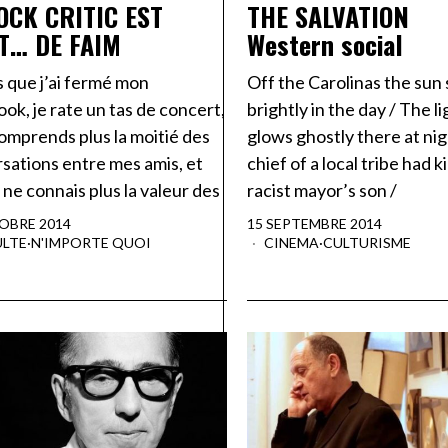
OCK CRITIC EST
THE SALVATION
T… DE FAIM
Western social
 que j’ai fermé mon
Off the Carolinas the sun
ok, je rate un tas de concert,
brightly in the day / The 
comprends plus la moitié des
glows ghostly there at nig
sations entre mes amis, et
chief of a local tribe had ki
e ne connais plus la valeur des
racist mayor’s son /
OBRE 2014
15 SEPTEMBRE 2014
ULTE
·
N'IMPORTE QUOI
CINEMA
·
CULTURISME