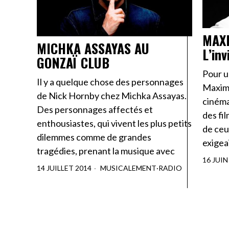
MAX
MICHKA ASSAYAS AU
L’in
GONZAÏ CLUB
Pour u
Il y a quelque chose des personnages
Maxime
de Nick Hornby chez Michka Assayas.
cinéma
Des personnages affectés et
des fi
enthousiastes, qui vivent les plus petits
de ceu
dilemmes comme de grandes
exigea
tragédies, prenant la musique avec
16 JUIN
14 JUILLET 2014
MUSICALEMENT
·
RADIO