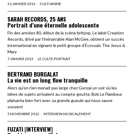
21 JANVIER 2013
CULTURISME
SARAH RECORDS, 25 ANS
Portrait d’une éternelle adolescente
Fin des années 80, début de la scène britpop. Le label Creation
Records, drivé par l’inénarrable Alan McGee, obtient un succès
international en signant le petit groupe d’Écossais The Jesus &
Mary
7 JANVIER 2013
LE CULTE
·
PORTRAIT
BERTRAND BURGALAT
La vie est un long flow tranquille
Alors qu’on n’en menait pas large chez Gonzaï un soir où les
idées de sujets arrivaient au compte-goutte, Bob Le Flambeur
plaisanta bien fort avec sa grande gueule qui nous sauve
souvent
5 NOVEMBRE 2012
INTERVIEW
·
MUSICALEMENT
FUZATI [INTERVIEW]