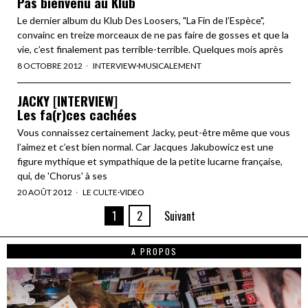
Pas bienvenu au Klub
Le dernier album du Klub Des Loosers, "La Fin de l’Espèce",
convainc en treize morceaux de ne pas faire de gosses et que la
vie, c’est finalement pas terrible-terrible. Quelques mois après
8 OCTOBRE 2012
INTERVIEW
·
MUSICALEMENT
JACKY [INTERVIEW]
Les fa(r)ces cachées
Vous connaissez certainement Jacky, peut-être même que vous
l’aimez et c’est bien normal. Car Jacques Jakubowicz est une
figure mythique et sympathique de la petite lucarne française,
qui, de 'Chorus' à ses
20 AOÛT 2012
LE CULTE
·
VIDEO
1
2
Suivant
A PROPOS