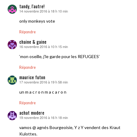
tandy, l'autre!
14 novembre 2016 à 18 h 10 min
dit :
only monkeys vote
Répondre
chaine & gaine
16 novembre 2016 à 10 h 15 min
dit :
‘mon oseille, j’le garde pour les REFUGEES’
Répondre
maurice futon
17 novembre 2016 à 19 h 58 min
dit :
un m a c r o n m a c a r o n
Répondre
achat modere
19 novembre 2016 à 16 h 18 min
dit :
vamos @ agnés Bourgeoisie, Y z Y vendent des Kraut
Kulottes.