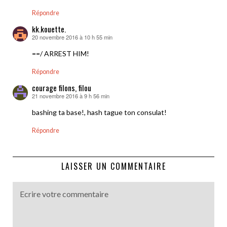
Répondre
kk.kouette.
20 novembre 2016 à 10 h 55 min
dit :
==/ ARREST HIM!
Répondre
courage filons, filou
21 novembre 2016 à 9 h 56 min
dit :
bashing ta base!, hash tague ton consulat!
Répondre
LAISSER UN COMMENTAIRE