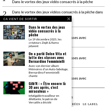
Dans le vortex des jeux vidéo consacrés à la pêche
Dans le vortex des jeux vidéos consacrés à la pêche
dans
PACÔME THIELLEMENT
CA VIENT DE SORTIR
La séance d’Hip Gnose
Dans le vortex des jeux
vidéo consacrés à la
La Patrie
dans
pêche
On a parlé Dolce Vita et lutte des classes avec
Le 19 décembre 2025, les
Bernardino Femminielli
créateurs Zeph & Ramo
jetaient
carte noire negra à l'o tiede
dans
On a parlé Dolce Vita et
lutte des classes avec
On a parlé Dolce Vita et lutte des classes avec
Bernardino Femminielli
Bernardino Femminielli
Avec son dernier album
Mémoires d’un Auto-Sabotage,
moise et son mascaré
dans
Bernardino Femminielli
chante
On a parlé Dolce Vita et lutte des classes avec
Bernardino Femminielli
Gilb’R : « Être encore là
30 ans après, c’est
miraculeux »
Infatigable travailleur en
©
2026
TOUS DROITS RÉSERVÉS
dilettante, le patron de
Versatile a décidé
LES ARTICLES
LE MAGAZINE
LES SOIRÉES
LE LABEL