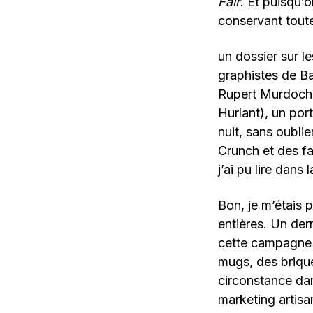
Fair
. Et puisqu’
conservant toute
un dossier sur l
graphistes de Ba
Rupert Murdoch, 
Hurlant), un por
nuit, sans oubli
Crunch et des fa
j’ai pu lire dans
Bon, je m’étais 
entières. Un der
cette campagne 
mugs, des brique
circonstance dan
marketing artis