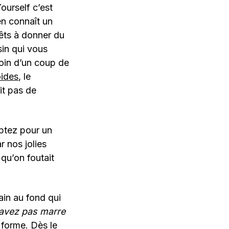
ourself c’est
en connaît un
êts à donner du
sin qui vous
oin d’un coup de
oides
, le
it pas de
optez pour un
r nos jolies
qu’on foutait
tain au fond qui
avez pas marre
 forme. Dès le