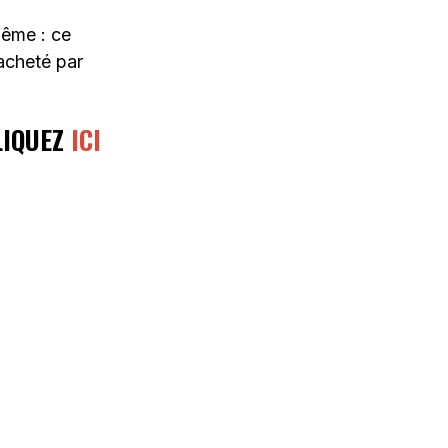
même : ce
 acheté par
LIQUEZ
ICI