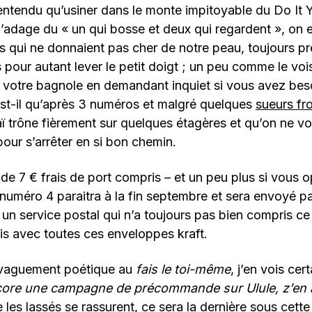
entendu qu’usiner dans le monte impitoyable du Do It Y
l’adage du « un qui bosse et deux qui regardent », on 
 qui ne donnaient pas cher de notre peau, toujours pr
 pour autant lever le petit doigt ; un peu comme le voi
 votre bagnole en demandant inquiet si vous avez bes
est-il qu’après 3 numéros et malgré quelques
sueurs fr
 trône fièrement sur quelques étagères et qu’on ne vo
our s’arrêter en si bon chemin.
 de 7 € frais de port compris – et un peu plus si vous 
e numéro 4 paraitra à la fin septembre et sera envoyé pa
un service postal qui n’a toujours pas bien compris ce 
ois avec toutes ces enveloppes kraft.
 vaguement poétique au
fais le toi-même
, j’en vois cer
ore une campagne de précommande sur Ulule, z’en 
 les lassés se rassurent, ce sera la dernière sous cette