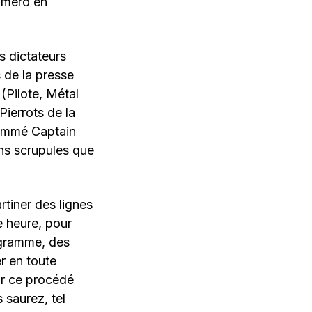
numéro en
s dictateurs
 de la presse
(Pilote, Métal
Pierrots de la
 nommé Captain
ns scrupules que
rtiner des lignes
e heure, pour
ogramme, des
r en toute
ur ce procédé
saurez, tel