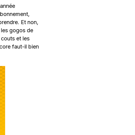
 année
’abonnement,
prendre. Et non,
 les gogos de
couts et les
ore faut-il bien