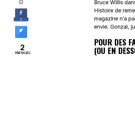
Bruce Willis dans
Histoire de reme
magazine n’a pas
2
envie. Gonzaï, jus
POUR DES FA
2
(OU EN DESS
PARTAGES