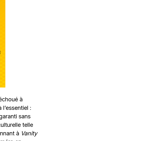
 échoué à
à l’essentiel :
garanti sans
turelle telle
bonnant à
Vanity