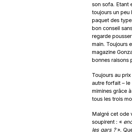
son sofa. Etant 
toujours un peu 
paquet des types
bon conseil sans
regarde pousser
main. Toujours 
magazine Gonzaï
bonnes raisons p
Toujours au prix
autre forfait – l
mimines grâce à 
tous les trois m
Malgré cet ode
soupirent : «
enc
les gars ?
». Que