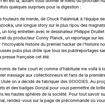
on en est là, autant vous donner le menu du prochain 
fois quelques surprises pour la digestion :
es fouteurs de merde, de Chuck Palahniuk à l’équipe de
zooka, une longue story sur le plus ripou des magnats
un long entretien avec le dessinateur Philippe Druillet 
trait du producteur Conny Planck, un reportage sur les 
er l’incroyable histoire du premier hacker de l’histoire
usses pubs plus drôle que tous les publireportages sa
 la presse française cet été.
promis de faire court et comme d’habitude me voilà à ta
nier message aux collectionneurs et fans de la premièr
Ulule on a décidé de fabriquer des GOODIES. Au pr
ts et des badges Gonzaï pour vous permettre de brille
s les hautes sphères de la société. Pour tout savoir s
anal, rendez-vous sur la page de précommande où vous 