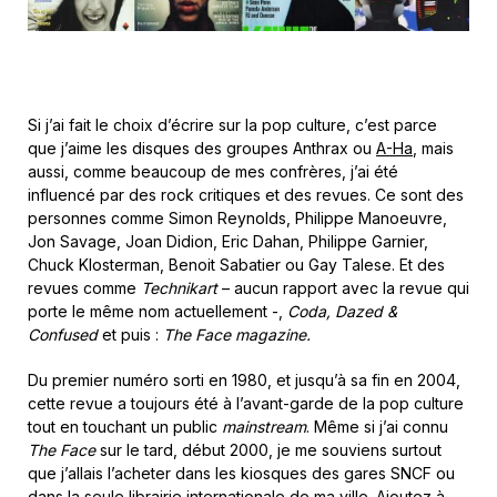
Si j’ai fait le choix d’écrire sur la pop culture, c’est parce
que j’aime les disques des groupes Anthrax ou
A-Ha
, mais
aussi, comme beaucoup de mes confrères, j’ai été
influencé par des rock critiques et des revues. Ce sont des
personnes comme Simon Reynolds, Philippe Manoeuvre,
Jon Savage, Joan Didion, Eric Dahan, Philippe Garnier,
Chuck Klosterman, Benoit Sabatier ou Gay Talese. Et des
revues comme
Technikart
– aucun rapport avec la revue qui
porte le même nom actuellement -,
Coda, Dazed &
Confused
et puis :
The Face magazine.
Du premier numéro sorti en 1980, et jusqu’à sa fin en 2004,
cette revue a toujours été à l’avant-garde de la pop culture
tout en touchant un public
mainstream
. Même si j’ai connu
The Face
sur le tard, début 2000, je me souviens surtout
que j’allais l’acheter dans les kiosques des gares SNCF ou
dans la seule librairie internationale de ma ville. Ajoutez à