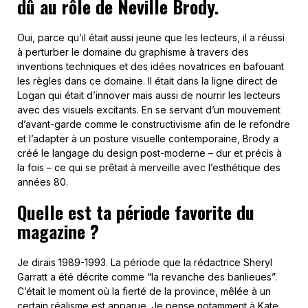
magazine ?
Je dirais 1989-1993. La période que la rédactrice Sheryl
Garratt a été décrite comme “la revanche des banlieues”.
C’était le moment où la fierté de la province, mêlée à un
certain réalisme est apparue. Je pense notamment à Kate
Moss photographiée par Corinne Day ou l’anti-
américanisme avec des figures comme Suede ou Blur. Cela
a amené l’élite urbaine de l’autre côté du cordon de velours
de Soho, et a capturé et favorisé un esprit positif et
égalitaire en incluant des mouvements comme la Britpop ou
le Britart. Les directeurs artistiques, Phil Bicker et Boris
Bencic, ont produit des
designs
et des graphismes qui ont
épousé à merveille le travail effectué par Brody.