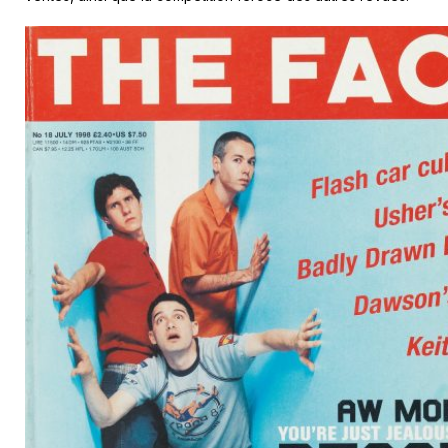
Qu’a apporté
The Face
à la contre-
culture ?