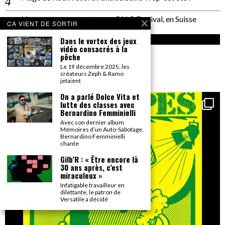
CA VIENT DE SORTIR
Dans le vortex des jeux
vidéo consacrés à la
pêche
Le 19 décembre 2025, les
créateurs Zeph & Ramo
jetaient
On a parlé Dolce Vita et
lutte des classes avec
Bernardino Femminielli
Avec son dernier album
Mémoires d’un Auto-Sabotage,
Bernardino Femminielli
chante
Gilb’R : « Être encore là
30 ans après, c’est
miraculeux »
Infatigable travailleur en
dilettante, le patron de
Versatile a décidé