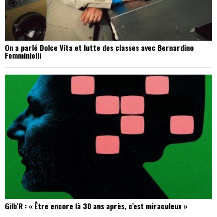
Gilb’R : « Être encore là 30 ans après, c’est miraculeux »
Plage de Rock : et si on allait à Saint Trop’ cet été ?