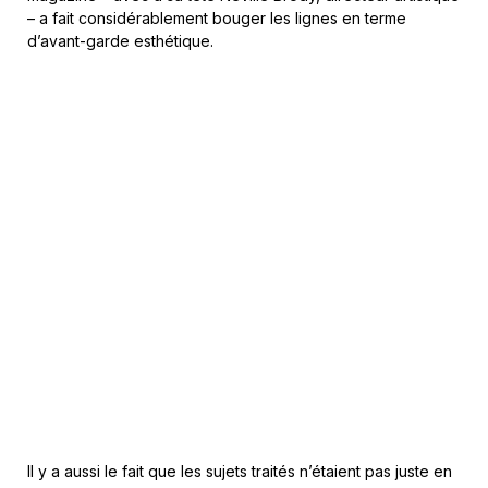
– a fait considérablement bouger les lignes en terme
d’avant-garde esthétique.
Il y a aussi le fait que les sujets traités n’étaient pas juste en
relation avec la musique ou la mode, mais balayaient tout un
pan de la culture comme le sport, le design d’intérieur ou
d’architecture et surtout le traitement politique et social et
leurs impacts sur la jeunesse. Cette approche a plus tard
été copiée par pléthore de magazines dit «
lifestyle
» et
des publications de niches ont ensuite vu le jour. Les
méthodes de
The Face
ont été adoptées par les médias
mainstream
comme les suppléments week-end des
journaux mais aussi la pub, les films ou la télé. A titre
d’exemple, le lancement de la chaine « alternative » de
Channel 4 en Angleterre en 1982 était basée sur
The Face
:
les producteurs exécutifs ont demandé conseils à Logan.
Avec le recul, quand tu as plongé la
tête dans toutes les archives, qu’est-