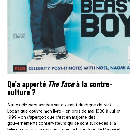
Sur les dix-sept années sur dix-neuf du règne de Nick
Logan que couvre mon livre – en gros de mai 1980 à Juillet
1999 – on s’aperçoit que c’est en majorité des
gouvernements conservateurs qui se sont succédés à la
tête du pouvoir, notamment avec la ligne dure de Margaret
Thatcher. Ce qui a causé de grandes divisions idéologiques
sur le plan racial, une séparation des classes mais aussi un
rapport injuste sur le plan économique. Mais durant toutes
ces années,
The Face
a proposé et donné à voir une autre
façon de penser et de vivre, de par l’acception des
minorités pour prendre un exemple. D’une certaine façon,
c’était contre-culturel.
The story of The Face : The magazine that changed
culture
par Paul Gorman (en anglais, évidemment.). 352
pages, 440 illustrations.
https://thamesandhudson.com/
Plus d’info sur Paul Gorman, un mec
bien :
http://www.paulgormanis.com/