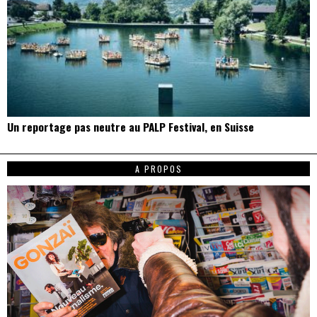
Parce que seul le détail compte, Gonzaï est le magazine des gens qui en
savent beaucoup sur très peu de choses (le rock, la mauvaise foi et la
cuisson des biftecks).
desk AT gonzai.com
Edité par GONZAÏ MEDIA. Pour tout envoi : CBE, 6 rue André Messager, pour
GONZAÏ, 75018 Paris
ARTICLES RÉCENTS
Dans le vortex des jeux vidéo consacrés à la pêche