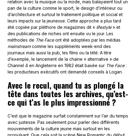
ce qui t’as le plus impressionné ?
C’est que le magazine surfait constamment sur l’air du temps
avec justesse. Pas seulement pour parler des différents
mouvements de la culture jeune mais surtout en les
propulsant. Que cela soit la scène New Romantic du début
des années 80 ou la naissance de la culture club en
passant par le Rare Groove, l’Acid House, les raves, la
jungle ou la Brit Pop. C’est seulement dans les dernières
années des 90’s, quand beaucoup d’autres magazines sont
apparus sur le marché et ont grignotés du lectorat, que
The
Face
a perdu un peu de son élan.