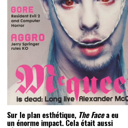
Sur le plan esthétique,
The Face
a eu
un énorme impact. Cela était aussi
dû au rôle de Neville Brody.
Oui, parce qu’il était aussi jeune que les lecteurs, il a réussi
à perturber le domaine du graphisme à travers des
inventions techniques et des idées novatrices en bafouant
les règles dans ce domaine. Il était dans la ligne direct de
Logan qui était d’innover mais aussi de nourrir les lecteurs
avec des visuels excitants. En se servant d’un mouvement
d’avant-garde comme le constructivisme afin de le refondre
et l’adapter à un posture visuelle contemporaine, Brody a
créé le langage du design post-moderne – dur et précis à
la fois – ce qui se prêtait à merveille avec l’esthétique des
années 80.
Quelle est ta période favorite du