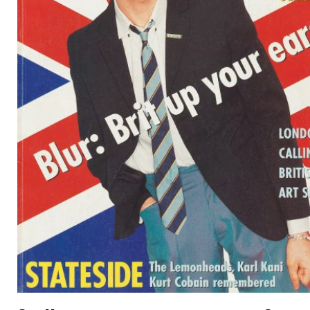
Quelle est ta couverture favorite ?
Le numéro “Love Sees No Colour” de mai 1992 : un portrait
de Boy George en tenue indienne et tenant deux enfants,
le tout signé Thomas Krygier. Cette couverture résume à
merveille le message de tolérance et de diversité de
l’édition, et j’ai envie de dire que c’est aussi un des
meilleurs coups de Logan. Le numéro se concentre sur la
montée de la droite en Europe :
The Face
, comme son
lectorat, a toujours été pro-Europe : cette histoire de Brexit
serait vue comme un anathème aujourd’hui.
Qu’est ce qui a causé la fin du
magazine, vers 2004 ?