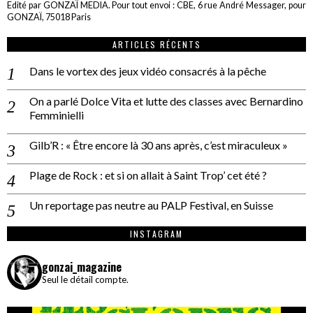
Edité par GONZAÏ MEDIA. Pour tout envoi : CBE, 6 rue André Messager, pour
GONZAÏ, 75018 Paris
ARTICLES RÉCENTS
Dans le vortex des jeux vidéo consacrés à la pêche
On a parlé Dolce Vita et lutte des classes avec Bernardino
Femminielli
Gilb’R : « Être encore là 30 ans après, c’est miraculeux »
Plage de Rock : et si on allait à Saint Trop’ cet été ?
Un reportage pas neutre au PALP Festival, en Suisse
INSTAGRAM
gonzai_magazine
Seul le détail compte.