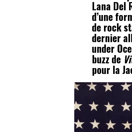
Lana Del R
d’une form
de rock st
dernier a
under Oce
buzz de
V
pour la J