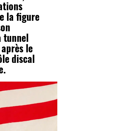
ations
 la figure
son
a tunnel
 après le
ôle discal
e.