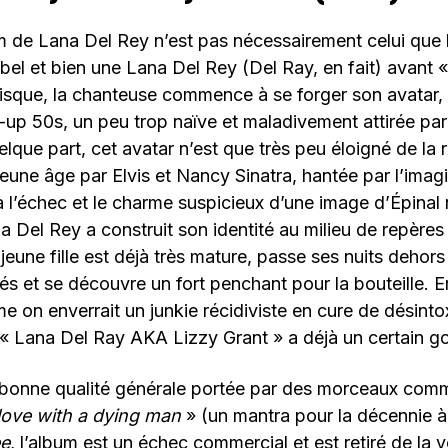
 de Lana Del Rey n’est pas nécessairement celui que l’
t bel et bien une Lana Del Rey (Del Ray, en fait) avant 
isque, la chanteuse commence à se forger son avatar, 
n-up 50s, un peu trop naïve et maladivement attirée p
elque part, cet avatar n’est que très peu éloigné de la 
jeune âge par Elvis et Nancy Sinatra, hantée par l’imagi
 l’échec et le charme suspicieux d’une image d’Épinal
 Del Rey a construit son identité au milieu de repères
 jeune fille est déjà très mature, passe ses nuits dehor
s et se découvre un fort penchant pour la bouteille. 
e on enverrait un junkie récidiviste en cure de désinto
« Lana Del Ray AKA Lizzy Grant » a déjà un certain g
 bonne qualité générale portée par des morceaux co
 love with a dying man
» (un mantra pour la décennie à
ee
, l’album est un échec commercial et est retiré de la