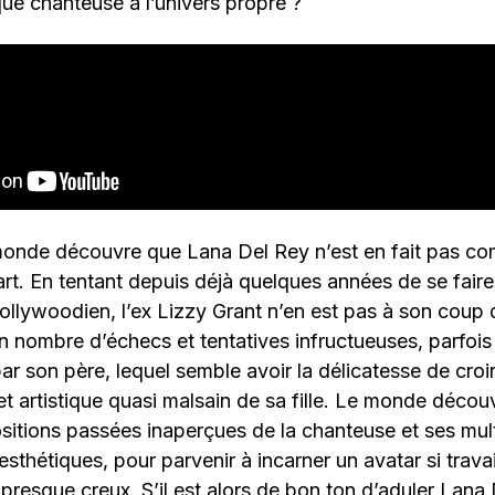
ue chanteuse à l’univers propre ?
e monde découvre que Lana Del Rey n’est en fait pas c
part. En tentant depuis déjà quelques années de se fair
llywoodien, l’ex Lizzy Grant n’en est pas à son coup d
n nombre d’échecs et tentatives infructueuses, parfois
ar son père, lequel semble avoir la délicatesse de croir
et artistique quasi malsain de sa fille. Le monde décou
itions passées inaperçues de la chanteuse et ses mult
sthétiques, pour parvenir à incarner un avatar si travail
presque creux. S’il est alors de bon ton d’aduler Lana D