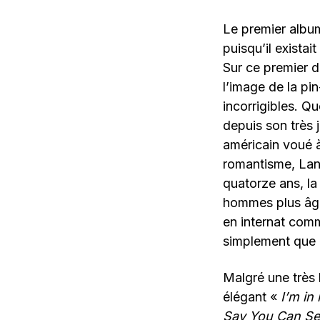
Le premier album
puisqu’il existai
Sur ce premier d
l’image de la pi
incorrigibles. Qu
depuis son très 
américain voué à
romantisme, Lana
quatorze ans, la
hommes plus âgé
en internat comm
simplement que 
Malgré une très
élégant «
I’m in
Say You Can S