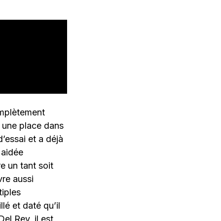
omplètement
e une place dans
’essai et a déjà
 aidée
e un tant soit
vre aussi
iples
lé et daté qu’il
el Rey, il est