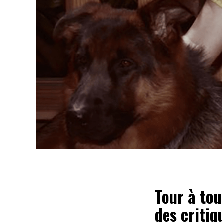
Tour à to
des critiq