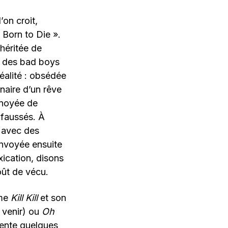
on croit,
« Born to Die ».
héritée de
ar des bad boys
réalité : obsédée
naire d’un rêve
 noyée de
 faussés. À
s avec des
Envoyée ensuite
xication, disons
oût de vécu.
mme
Kill Kill
et son
 venir) ou
Oh
 vente quelques