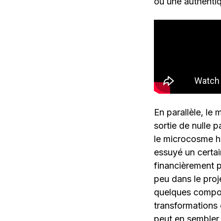
ou une authentiq
En parallèle, l
sortie de nulle 
le microcosme ho
essuyé un certai
financièrement p
peu dans le proj
quelques compos
transformations e
peut en sembler 