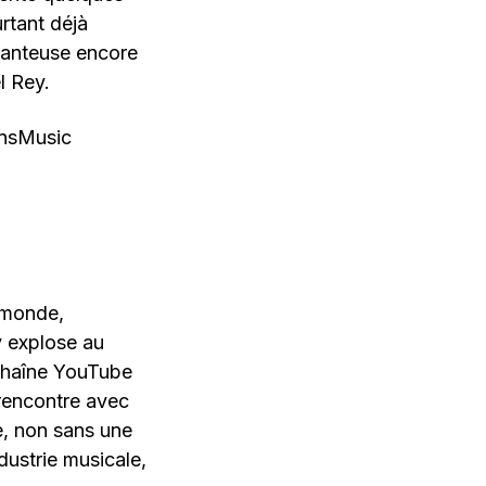
rtant déjà
chanteuse encore
l Rey.
nsMusic
u monde,
y explose au
 chaîne YouTube
 rencontre avec
e, non sans une
dustrie musicale,