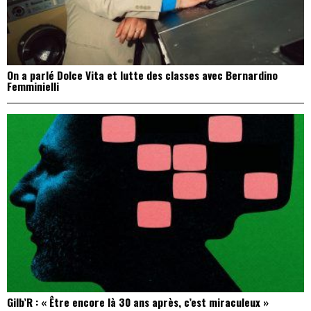
On a parlé Dolce Vita et lutte des classes avec Bernardino
Femminielli
Gilb’R : « Être encore là 30 ans après, c’est miraculeux »