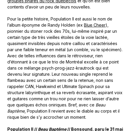
groupes phares du rock québecois
et qu’on est bien
contents d’avoir un peu de leurs nouvelles.
Pour la petite histoire, Population II est aussi le nom de
l’album éponyme de Randy Holden (ex
Blue Cheer
),
pionnier du stoner rock des 70s, lui-même inspiré par un
certain type de très vieilles étoiles de la voie lactée,
quasiment invisibles depuis notre caillou et caractérisées
par une faible teneur en métal (un comble, vu le spécimen).
Avec de telles influences dans le rétroviseur, rien
d’étonnant à ce que le trio de Montréal excelle à ce point
dans ce mélange psych-prog-jazz-krautrock qui est
devenu leur signature. Leur nouveau single reprend le
flambeau avec un certain sens de la retenue, non sans
rappeler CAN, Hawkwind et Ultimate Spinach pour sa
structure labyrinthique et sa reverb écrasante, aspirant voix
et guitares comme un trou noir pour ne rien laisser d’autre
que quelques échos oniriques. Bref, avec ce
Beau
Baptême
, Population II revient avec le diable au corps et il
risque bien de s’y accrocher un moment.
Population II //
Beau Baptême
// Bonsound, paru le 31 mai