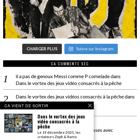
CHARGER PLUS
Suivre sur Instagram
CA COMMENTE SEC
il a pas de genoux Messi comme P comelade
dans
Dans le vortex des jeux vidéo consacrés à la pêche
Dans le vortex des jeux vidéos consacrés à la pêche
dans
PACÔME THIELLEMENT
CA VIENT DE SORTIR
La séance d’Hip Gnose
Dans le vortex des jeux
vidéo consacrés à la
La Patrie
dans
pêche
On a parlé Dolce Vita et lutte des classes avec
Le 19 décembre 2025, les
Bernardino Femminielli
créateurs Zeph & Ramo