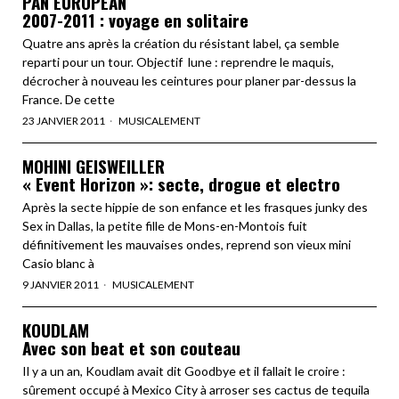
PAN EUROPEAN
2007-2011 : voyage en solitaire
Quatre ans après la création du résistant label, ça semble
reparti pour un tour. Objectif lune : reprendre le maquis,
décrocher à nouveau les ceintures pour planer par-dessus la
France. De cette
23 JANVIER 2011
MUSICALEMENT
MOHINI GEISWEILLER
« Event Horizon »: secte, drogue et electro
Après la secte hippie de son enfance et les frasques junky des
Sex in Dallas, la petite fille de Mons-en-Montois fuit
définitivement les mauvaises ondes, reprend son vieux mini
Casio blanc à
9 JANVIER 2011
MUSICALEMENT
KOUDLAM
Avec son beat et son couteau
Il y a un an, Koudlam avait dit Goodbye et il fallait le croire :
sûrement occupé à Mexico City à arroser ses cactus de tequila