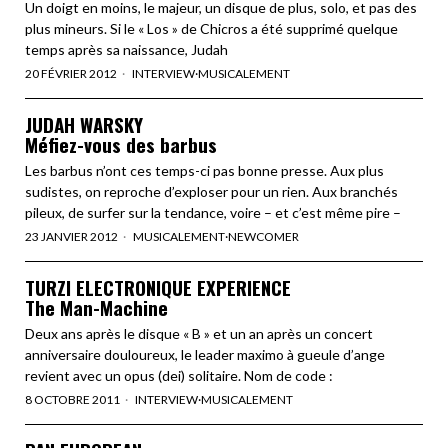
Un doigt en moins, le majeur, un disque de plus, solo, et pas des
plus mineurs. Si le « Los » de Chicros a été supprimé quelque
temps après sa naissance, Judah
20 FÉVRIER 2012
INTERVIEW
·
MUSICALEMENT
JUDAH WARSKY
Méfiez-vous des barbus
Les barbus n’ont ces temps-ci pas bonne presse. Aux plus
sudistes, on reproche d’exploser pour un rien. Aux branchés
pileux, de surfer sur la tendance, voire – et c’est même pire –
23 JANVIER 2012
MUSICALEMENT
·
NEWCOMER
TURZI ELECTRONIQUE EXPERIENCE
The Man-Machine
Deux ans après le disque « B » et un an après un concert
anniversaire douloureux, le leader maximo à gueule d’ange
revient avec un opus (dei) solitaire. Nom de code :
8 OCTOBRE 2011
INTERVIEW
·
MUSICALEMENT