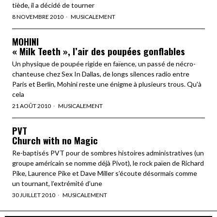
tiède, il a décidé de tourner
8 NOVEMBRE 2010
MUSICALEMENT
MOHINI
« Milk Teeth », l’air des poupées gonflables
Un physique de poupée rigide en faïence, un passé de nécro-
chanteuse chez Sex In Dallas, de longs silences radio entre
Paris et Berlin, Mohini reste une énigme à plusieurs trous. Qu'à
cela
21 AOÛT 2010
MUSICALEMENT
PVT
Church with no Magic
Re-baptisés PVT pour de sombres histoires administratives (un
groupe américain se nomme déjà Pivot), le rock païen de Richard
Pike, Laurence Pike et Dave Miller s’écoute désormais comme
un tournant, l’extrémité d’une
30 JUILLET 2010
MUSICALEMENT