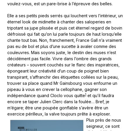
voulez-vous, est un pare-brise à l’épreuve des belles.
Elle a ses petits pieds serrés qui louchent vers l’intérieur, un
éternel look de midinette à chanter des saloperies en
tripotant sa jupe plissée et puis cet éternel regard de bovin
défroissé qui fait qu’on lui parle toujours de haut lorsqu’elle
chante tout bas. Non, franchement, France Gall n’a vraiment
pas eu de bol et plus d’une sucette à avaler comme des
couleuvres. Mais soyons juste, le destin des muses n’est
décidément pas facile. Vivre dans l’ombre des grands
créateurs – souvent couchés sur le flanc des inspiratrices,
épongeant leur créativité d’un coup de poignet bien
transpirant, s’affranchir des étiquettes collées sur la peau,
trouver sa place quand Mr Gainsbourg vous enfourne un
pipeau à vous en crever la cellophane, gagner son
1
indépendance quand Cloclo vous quitte
et qu’il faudra
encore se taper Julien Clerc dans la foulée… Bref, je
m’égare; être une poupée gonflable s’avère être un
exercice périlleux, la valve toujours prête à exploser.
Plus près de nous
seigneur, ce sont