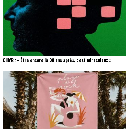
Gilb’R : « Être encore là 30 ans après, c’est miraculeux »