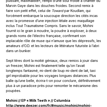
puissant, maximaliste
, rempli d’une soul froide à chanter du
Marvin Gaye dans les douches froides. Second remix à
faire son petit effet, celui de
Toward
par Koudlam, qui
forcément embarque la soucoupe direction les cités incas
avec la promesse d’une injection létale avec maquillage
inclus Tout Traumatisme Compris. Sans le savoir, Mohini
fournit ici le grain à moudre, la poudre à exploser, à deux
grands noms de l’électro française, confirmant son
implacable rôle de muse qui n’amuse que les dépressifs, les
amateurs d’O.D. et les lecteurs de littérature futuriste à l’abri
dans un bunker.
Sept titres dont la moitié géniaux, deux remixs à jouir dans
un freezer, Mohini est finalement telle qu’on l’avait
longtemps fantasmé, mi-dent de loup mi-dent de lait, taxi
girl improbable pour les voyages longues distances. Plus
balle qu’une belle, écrira-t-on pour conclure, définitivement
plus à un paradoxe près pour remonter le mécanisme des
poupées.
Mohini // EP « Milk Teeth » // Columbia
http://www.deezer.com/fr/#music/mohini/mohini-