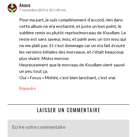
Anaco
7 novembre 2010 à 20 h 45 min
dit :
Pour ma part, je suis complètement d’accord, rien dans
cette album ne m’a enchanté, et juste un bon point, le
sublime remix ou plutôt reprise/morceau de Koudlam. Le
reste est sans saveur, mou, et parlé avec un ton mou qui
ne me plaît pas. Et c’est dommage car on m’a fait écouté
les versions initiales des morceaux, et c’était beaucoup
plus vivant. Moins morose.
Heureusement que le morceau de Koudlam vient sauvé
un peu tout ça.
Oui « Focus » Mohini, c’est bien lancinant, c’est vrai.
Répondre
LAISSER UN COMMENTAIRE