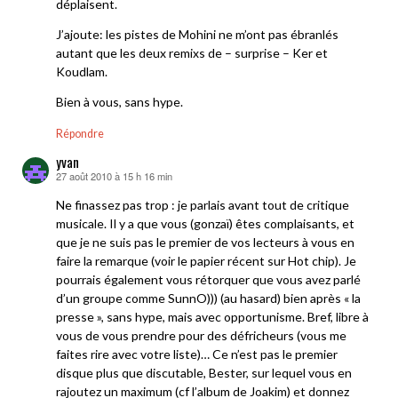
déplaisent.
J’ajoute: les pistes de Mohini ne m’ont pas ébranlés
autant que les deux remixs de – surprise – Ker et
Koudlam.
Bien à vous, sans hype.
Répondre
yvan
27 août 2010 à 15 h 16 min
dit :
Ne finassez pas trop : je parlais avant tout de critique
musicale. Il y a que vous (gonzaï) êtes complaisants, et
que je ne suis pas le premier de vos lecteurs à vous en
faire la remarque (voir le papier récent sur Hot chip). Je
pourrais également vous rétorquer que vous avez parlé
d’un groupe comme SunnO))) (au hasard) bien après « la
presse », sans hype, mais avec opportunisme. Bref, libre à
vous de vous prendre pour des défricheurs (vous me
faites rire avec votre liste)… Ce n’est pas le premier
disque plus que discutable, Bester, sur lequel vous en
rajoutez un maximum (cf l’album de Joakim) et donnez