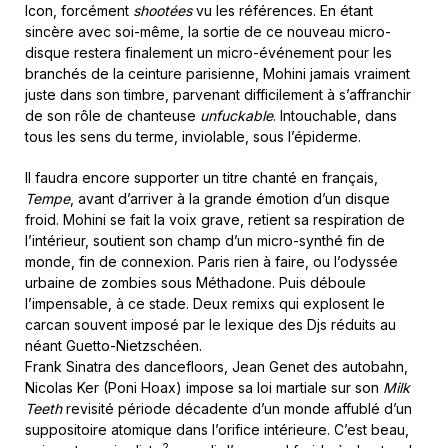
Icon, forcément
shootées
vu les références. En étant
sincère avec soi-même, la sortie de ce nouveau micro-
disque restera finalement un micro-événement pour les
branchés de la ceinture parisienne, Mohini jamais vraiment
juste dans son timbre, parvenant difficilement à s’affranchir
de son rôle de chanteuse
unfuckable
. Intouchable, dans
tous les sens du terme, inviolable, sous l’épiderme.
Il faudra encore supporter un titre chanté en français,
Tempe
, avant d’arriver à la grande émotion d’un disque
froid. Mohini se fait la voix grave, retient sa respiration de
l’intérieur, soutient son champ d’un micro-synthé fin de
monde, fin de connexion. Paris rien à faire, ou l’odyssée
urbaine de zombies sous Méthadone. Puis déboule
l’impensable, à ce stade. Deux remixs qui explosent le
carcan souvent imposé par le lexique des Djs réduits au
néant Guetto-Nietzschéen.
Frank Sinatra des dancefloors, Jean Genet des autobahn,
Nicolas Ker (Poni Hoax) impose sa loi martiale sur son
Milk
Teeth
revisité période décadente d’un monde affublé d’un
suppositoire atomique dans l’orifice intérieure. C’est beau,
2