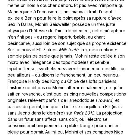
même un nom à coucher dehors. Et pas avec n’importe qui.
Mannequine à l’occasion – sans mauvais trait d’esprit –
exilée à Berlin pour faire le point après sa rupture d’avec
Sex in Dallas, Mohini Geisweiller possède un très juste
physique d’hôtesse de l’air – décidément, cette métaphore
n’en finit pas – au regard imperturbable, au chant
désincarné, aussi loin de son sujet que sa propre existence.
Sur ce nouvel EP 7 titres,
Milk teeth
, la « désintention »
semble plus palpable que jamais, Mohini reste collée à son
micro avec l’élégance des tops modèles et semble
tripatouiller ses synthétiseurs avec l’innocence des filles un
peu ailleurs – ou disons le franchement, un peu neuneu.
Françoise Hardy des Korg ou Chloe des lofts parisiens,
l’histoire ne dit pas où Mohini atterrira finalement, ce qu’on
sait en revanche, c’est que les cinq nouvelles compositions
originales relèvent parfois de l’anecdotique (
Toward
) et
parfois du génial, lorsque la belle se maquille en Elli (mais
sans Jacno dans le derrière) sur
Paris 2013
. La projection
dans un futur sans affect, sans coït, où l’électro se
consommerait uniquement en pilule. Rouge pour danser,
bleue pour dormir. Au milieu, Mohini et ses comptines Nico