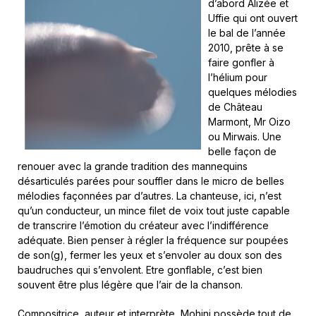
d’abord Alizée et
Uffie qui ont ouvert
le bal de l’année
2010, prête à se
faire gonfler à
l’hélium pour
quelques mélodies
de Château
Marmont, Mr Oizo
ou Mirwais. Une
belle façon de
renouer avec la grande tradition des mannequins
désarticulés parées pour souffler dans le micro de belles
mélodies façonnées par d’autres. La chanteuse, ici, n’est
qu’un conducteur, un mince filet de voix tout juste capable
de transcrire l’émotion du créateur avec l’indifférence
adéquate. Bien penser à régler la fréquence sur poupées
de son(g), fermer les yeux et s’envoler au doux son des
baudruches qui s’envolent. Etre gonflable, c’est bien
souvent être plus légère que l’air de la chanson.
Compositrice, auteur et interprète, Mohini possède tout de