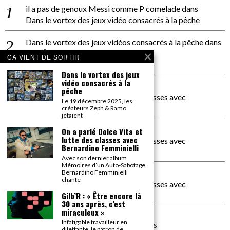
il a pas de genoux Messi comme P comelade
dans
Dans le vortex des jeux vidéo consacrés à la pêche
Dans le vortex des jeux vidéos consacrés à la pêche
dans
PACÔME THIELLEMENT
CA VIENT DE SORTIR
La séance d’Hip Gnose
Dans le vortex des jeux
vidéo consacrés à la
La Patrie
dans
pêche
On a parlé Dolce Vita et lutte des classes avec
Le 19 décembre 2025, les
Bernardino Femminielli
créateurs Zeph & Ramo
jetaient
carte noire negra à l'o tiede
dans
On a parlé Dolce Vita et
lutte des classes avec
On a parlé Dolce Vita et lutte des classes avec
Bernardino Femminielli
Bernardino Femminielli
Avec son dernier album
Mémoires d’un Auto-Sabotage,
moise et son mascaré
dans
Bernardino Femminielli
chante
On a parlé Dolce Vita et lutte des classes avec
Bernardino Femminielli
Gilb’R : « Être encore là
30 ans après, c’est
miraculeux »
Infatigable travailleur en
©
2026
TOUS DROITS RÉSERVÉS
dilettante, le patron de