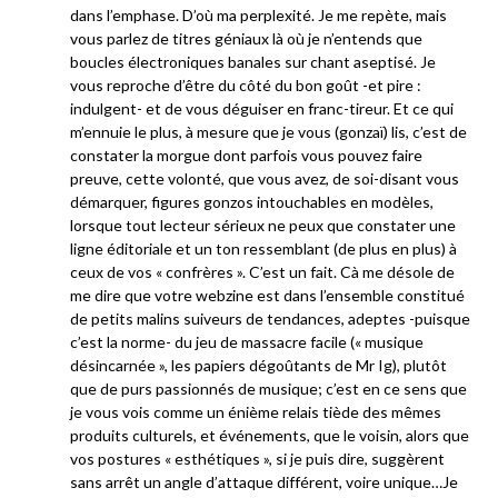
dans l’emphase. D’où ma perplexité. Je me repète, mais
vous parlez de titres géniaux là où je n’entends que
boucles électroniques banales sur chant aseptisé. Je
vous reproche d’être du côté du bon goût -et pire :
indulgent- et de vous déguiser en franc-tireur. Et ce qui
m’ennuie le plus, à mesure que je vous (gonzaï) lis, c’est de
constater la morgue dont parfois vous pouvez faire
preuve, cette volonté, que vous avez, de soi-disant vous
démarquer, figures gonzos intouchables en modèles,
lorsque tout lecteur sérieux ne peux que constater une
ligne éditoriale et un ton ressemblant (de plus en plus) à
ceux de vos « confrères ». C’est un fait. Cà me désole de
me dire que votre webzine est dans l’ensemble constitué
de petits malins suiveurs de tendances, adeptes -puisque
c’est la norme- du jeu de massacre facile (« musique
désincarnée », les papiers dégoûtants de Mr Ig), plutôt
que de purs passionnés de musique; c’est en ce sens que
je vous vois comme un énième relais tiède des mêmes
produits culturels, et événements, que le voisin, alors que
vos postures « esthétiques », si je puis dire, suggèrent
sans arrêt un angle d’attaque différent, voire unique…Je