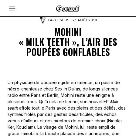
PAR
BESTER
21 AOÛT 2010
MOHINI
« MILK TEETH », L’AIR DES
POUPÉES GONFLABLES
Un physique de poupée rigide en faïence, un passé de
nécro-chanteuse chez Sex In Dallas, de longs silences
radio entre Paris et Berlin, Mohini reste une énigme à
plusieurs trous. Qu’à cela ne tienne, son nouvel EP
Milk
teeth
affole tout le Paris avec des pleins et des déliés, des
synthés frôlés par des gestes désarticulés, des échos
venus d’ailleurs et des mentors de premier choix (Nicolas
Ker, Koudlam). Le visage de Mohini, lui, reste empli de
grâce immobile: la beauté placide des mannequins, que