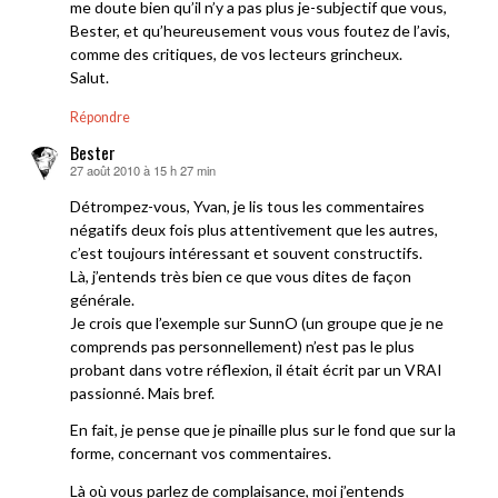
me doute bien qu’il n’y a pas plus je-subjectif que vous,
Bester, et qu’heureusement vous vous foutez de l’avis,
comme des critiques, de vos lecteurs grincheux.
Salut.
Répondre
Bester
27 août 2010 à 15 h 27 min
dit :
Détrompez-vous, Yvan, je lis tous les commentaires
négatifs deux fois plus attentivement que les autres,
c’est toujours intéressant et souvent constructifs.
Là, j’entends très bien ce que vous dites de façon
générale.
Je crois que l’exemple sur SunnO (un groupe que je ne
comprends pas personnellement) n’est pas le plus
probant dans votre réflexion, il était écrit par un VRAI
passionné. Mais bref.
En fait, je pense que je pinaille plus sur le fond que sur la
forme, concernant vos commentaires.
Là où vous parlez de complaisance, moi j’entends