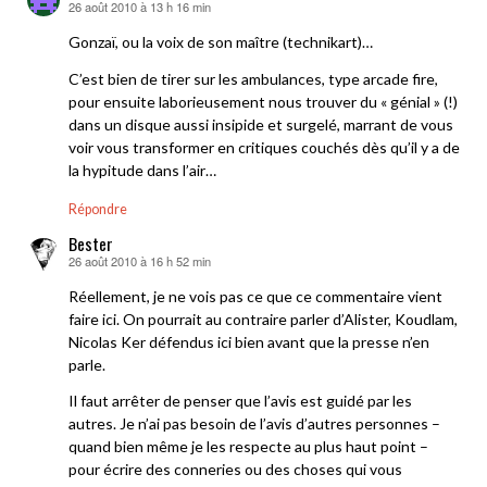
26 août 2010 à 13 h 16 min
dit :
Gonzaï, ou la voix de son maître (technikart)…
C’est bien de tirer sur les ambulances, type arcade fire,
pour ensuite laborieusement nous trouver du « génial » (!)
dans un disque aussi insipide et surgelé, marrant de vous
voir vous transformer en critiques couchés dès qu’il y a de
la hypitude dans l’air…
Répondre
Bester
26 août 2010 à 16 h 52 min
dit :
Réellement, je ne vois pas ce que ce commentaire vient
faire ici. On pourrait au contraire parler d’Alister, Koudlam,
Nicolas Ker défendus ici bien avant que la presse n’en
parle.
Il faut arrêter de penser que l’avis est guidé par les
autres. Je n’ai pas besoin de l’avis d’autres personnes –
quand bien même je les respecte au plus haut point –
pour écrire des conneries ou des choses qui vous