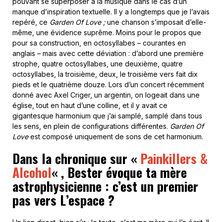
pouvant se superposer à la musique dans le cas d’un
manque d’inspiration textuelle. Il y a longtemps que je l’avais
repéré, ce
Garden Of Love
;
une chanson s’imposait d’elle-
même, une évidence suprême. Moins pour le propos que
pour sa construction, en octosyllabes – courantes en
anglais – mais avec cette déviation : d’abord une première
strophe, quatre octosyllabes, une deuxième, quatre
octosyllabes, la troisième, deux, le troisième vers fait dix
pieds et le quatrième douze. Lors d’un concert récemment
donné avec Axel Criger, un argentin, on logeait dans une
église, tout en haut d’une colline, et il y avait ce
gigantesque harmonium que j’ai samplé, samplé dans tous
les sens, en plein de configurations différentes.
Garden Of
Love
est composé uniquement de sons de cet harmonium.
Dans la chronique sur «
Painkillers &
Alcohol
«
, Bester évoque ta mère
astrophysicienne : c’est un premier
pas vers L’espace
?