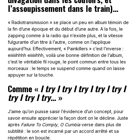
l’assoupissement dans le train)…
« Radiotransmission » se place un peu en album témoin de
la fin d’une époque et du début d’une autre. A la fois, le
zapping comme à la radio qui n’existe plus, et la vitesse
fulgurante d’un titre à l’autre, comme on l’applique
aujourd’hui. Effectivement, « Painkillers » c’est l’inverse :
eiiiiiihhhh eiiiiiihhh, voilà une bonne définition de l’album,
c’est le véritable fil rouge, le point commun entre tous les
morceaux : le temps se suspend comme quand on laisse
appuyer sur la touche.
Comme «
I try I try I try I try I try I
try I try I try
… »
J’aime qu’on puisse saisir l’évidence d’un concept, pour
savoir ensuite apprécier la façon dont on le décline. Juste
après
Failure To Comply
,
O Cumbia
verse dans plus de
subtilité : le son est incarné par un accord arrêté et sa
répétition en boucle.