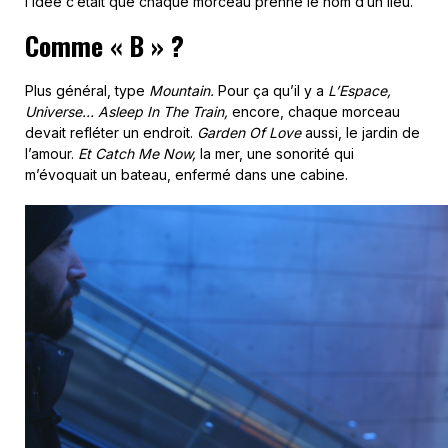
l’idée c’était que chaque morceau prenne le nom d’un lieu.
Comme « B » ?
Plus général, type
Mountain
.
Pour ça qu’il y a
L’Espace
,
Universe
… Asleep In The Train
,
encore, chaque morceau
devait refléter un endroit.
Garden Of Love
aussi, le jardin de
l’amour.
Et Catch Me Now
,
la mer, une sonorité qui
m’évoquait un bateau, enfermé dans une cabine.