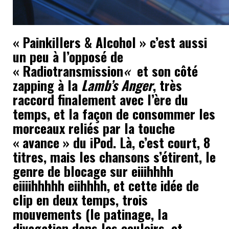
« Painkillers & Alcohol » c’est aussi
un peu à l’opposé de
« Radiotransmission
«
et son côté
zapping à la
Lamb’s Anger
, très
raccord finalement avec l’ère du
temps, et la façon de consommer les
morceaux reliés par la touche
« avance » du iPod. Là, c’est court, 8
titres, mais les chansons s’étirent, le
genre de blocage sur eiiihhhh
eiiiihhhhh eiihhhh, et cette idée de
clip en deux temps, trois
mouvements (le patinage, la
divagation dans les couloirs, et