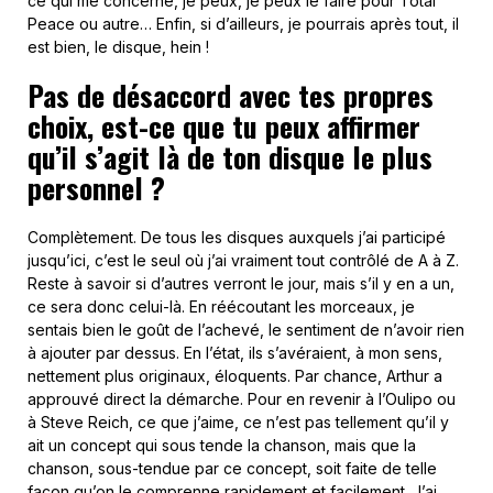
ce qui me concerne, je peux, je peux le faire pour Total
Peace ou autre… Enfin, si d’ailleurs, je pourrais après tout, il
est bien, le disque, hein !
Pas de désaccord avec tes propres
choix, est-ce que tu peux affirmer
qu’il s’agit là de ton disque le plus
personnel ?
Complètement. De tous les disques auxquels j’ai participé
jusqu’ici, c’est le seul où j’ai vraiment tout contrôlé de A à Z.
Reste à savoir si d’autres verront le jour, mais s’il y en a un,
ce sera donc celui-là. En réécoutant les morceaux, je
sentais bien le goût de l’achevé, le sentiment de n’avoir rien
à ajouter par dessus. En l’état, ils s’avéraient, à mon sens,
nettement plus originaux, éloquents. Par chance, Arthur a
approuvé direct la démarche. Pour en revenir à l’Oulipo ou
à Steve Reich, ce que j’aime, ce n’est pas tellement qu’il y
ait un concept qui sous tende la chanson, mais que la
chanson, sous-tendue par ce concept, soit faite de telle
façon qu’on le comprenne rapidement et facilement. J’ai