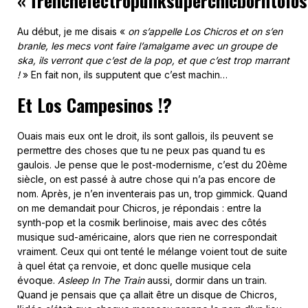
« frenchelectropunksuperchicborntolo
Au début, je me disais «
on s’appelle Los Chicros et on s’en
branle, les mecs vont faire l’amalgame avec un groupe de
ska, ils verront que c’est de la pop, et que c’est trop marrant
!
» En fait non, ils supputent que c’est machin…
Et Los Campesinos !?
Ouais mais eux ont le droit, ils sont gallois, ils peuvent se
permettre des choses que tu ne peux pas quand tu es
gaulois. Je pense que le post-modernisme, c’est du 20ème
siècle, on est passé à autre chose qui n’a pas encore de
nom. Après, je n’en inventerais pas un, trop gimmick. Quand
on me demandait pour Chicros, je répondais : entre la
synth-pop et la cosmik berlinoise, mais avec des côtés
musique sud-américaine, alors que rien ne correspondait
vraiment. Ceux qui ont tenté le mélange voient tout de suite
à quel état ça renvoie, et donc quelle musique cela
évoque.
Asleep In The Train
aussi, dormir dans un train.
Quand je pensais que ça allait être un disque de Chicros,