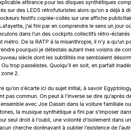
nexplicable attirance pour les disques synthétiques co
 sur des LEDS rétrofuturistes alors qu’on a déjà à di
rockeurs festifs copiée-collés sur une affiche publicita
Lafayette, j’ai fini par en comprendre le sens un jour où
culons dans l’un des cockpits collectifs rétro-éclairés
t métro. De la RATP à la misanthropie, il n’y a qu’un p
endre pourquoi je détestais autant mes voisins de co
ouveau siècle dont les subtilités me semblaient désorm
. Ou trop passéistes. Quoiqu’il en soit, en parfait inad
 zone 2.
e qu’on s’écarte ici du sujet initial, à savoir Egyptolog
nt pas commun. On peut à l’inverse se dire qu’après d
 ensemble avec Joe Dassin dans la voiture familiale ou 
tones, la musique synthétique a fini par s’imposer dan
our seul droit à l’oubli, une volonté d’isolement dans 
acun cherche dorénavant à oublier l’existence de l’au