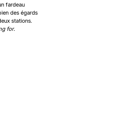
 un fardeau
bien des égards
deux stations.
ng for.