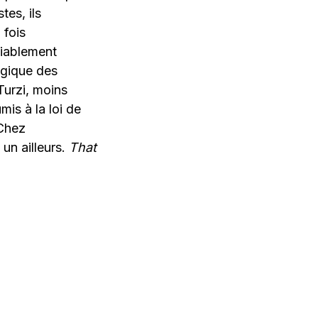
tes, ils
 fois
diablement
lgique des
urzi, moins
is à la loi de
 Chez
 un ailleurs.
That