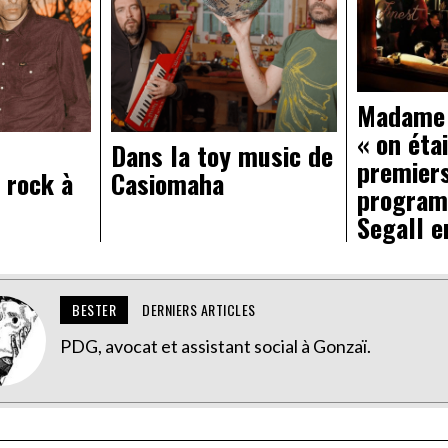
Madame 
« on étai
Dans la toy music de
premier
 rock à
Casiomaha
program
Segall e
BESTER
DERNIERS ARTICLES
PDG, avocat et assistant social à Gonzaï.