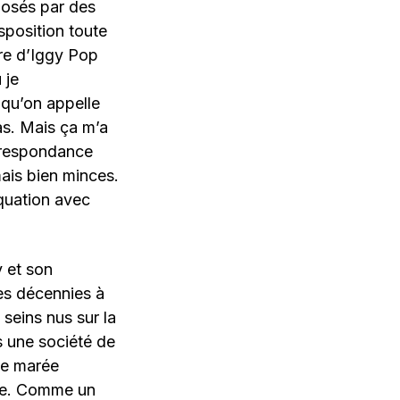
mposés par des
sposition toute
ire d’Iggy Pop
 je
 qu’on appelle
as. Mais ça m’a
rrespondance
ais bien minces.
équation avec
y et son
es décennies à
seins nus sur la
s une société de
une marée
tre. Comme un