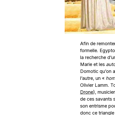
Afin de remonte
formelle. Egypt
la recherche d’u
Marie et les
auto
Domotic qu’on a
l’autre, un «
hom
Olivier Lamm. To
Drone
), musicie
de ces savants s
son entrisme po
donc ce triangl