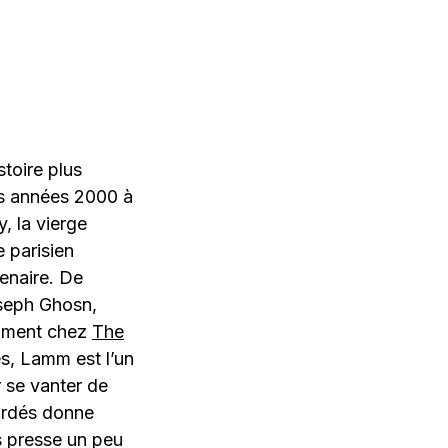
toire plus
es années 2000 à
, la vierge
e parisien
enaire. De
eph Ghosn,
emment chez
The
es, Lamm est l’un
 se vanter de
ordés donne
s presse un peu