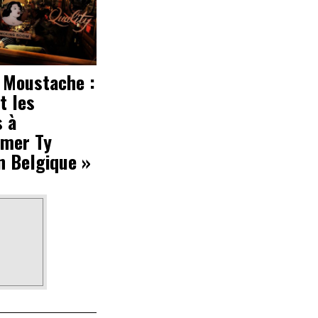
Moustache :
t les
s à
mer Ty
n Belgique »