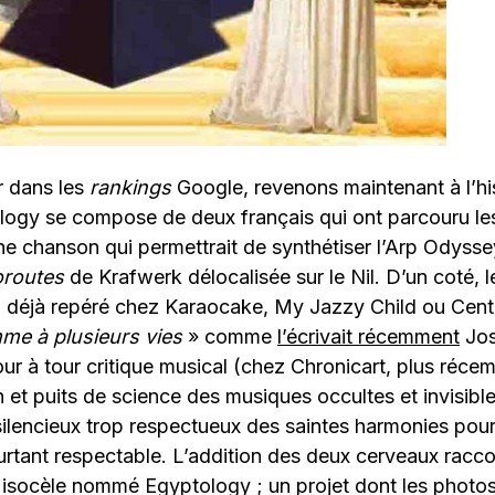
r dans les
rankings
Google, revenons maintenant à l’his
ology se compose de deux français qui ont parcouru l
ne chanson qui permettrait de synthétiser l’Arp Odyssey
routes
de Krafwerk délocalisée sur le Nil. D’un coté, l
 déjà repéré chez Karaocake, My Jazzy Child ou Cent
me à plusieurs vies
» comme
l’écrivait récemment
Jos
ur à tour critique musical (chez Chronicart, plus réc
n et puits de science des musiques occultes et invisibl
ilencieux trop respectueux des saintes harmonies pour
urtant respectable. L’addition des deux cerveaux racc
e isocèle nommé Egyptology ; un projet dont les photo