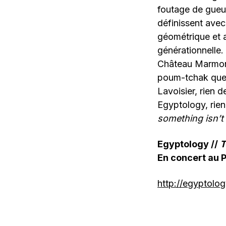
foutage de gueul
définissent avec 
géométrique et a
générationnelle.
Château Marmont,
poum-tchak que 
Lavoisier, rien 
Egyptology, rien
something isn’t
Egyptology //
T
En concert au 
http://egyptol