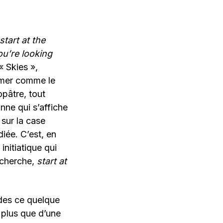
start at the
ou’re looking
« Skies »,
umer comme le
opâtre, tout
ne qui s’affiche
 sur la case
diée. C’est, en
initiatique qui
recherche,
start at
rdes ce quelque
 plus que d’une