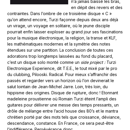
n’a jamais baissé les bras,
en dépit des revers et des
contraintes. Dans l’ombre de ce troisième disque « C »
qu’on attend encore, Turzi façonne depuis deux ans déjà
un virage, un voyage en solitaire, où le jeune disciple
pourrait enfin laisser exploser au grand jour ses fascinations
pour la musique électronique, la religion, la transe et KLF,
les mathématiques modernes et la symétrie des notes
étendues sur une partition. La conclusion de toutes ces
adorations trop longtemps laissées au fond du placard,
c’est un disque solo monté comme un
side project :
Turzi
Electronique Experience, dit T.E.E., le tout mixé par le pro
du clubbing, Pilooski. Radical. Pour mieux s’affranchir des
passés et regarder vers un horizon où l’on devinerait le
salut lointain de Jean-Michel Jarre. Loin, très loin, du
hippisme des origines. Disque de rupture, donc ! Etonnant
madeleine proustienne où Romain Turzi éteint l’ampli des
guitares pour délivrer une messe des temps pressants, un
drôle de mélange entre l’acid house des 80’s et le mantra
chrétien porté par des mots tels que croissance, déviance,
descendance, constance. En France, ce sera peut-être
l’indifférence. Persévérance donc.