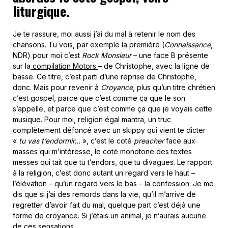
liturgique.
Je te rassure, moi aussi j’ai du mal à retenir le nom des
chansons. Tu vois, par exemple la première (
Connaissance
,
NDR) pour moi c’est
Rock Monsieur
– une face B présente
sur la
compilation Motors
– de Christophe, avec la ligne de
basse. Ce titre, c’est parti d’une reprise de Christophe,
donc. Mais pour revenir à
Croyance
, plus qu’un titre chrétien
c’est gospel, parce que c’est comme ça que le son
s’appelle, et parce que c’est comme ça que je voyais cette
musique. Pour moi, religion égal mantra, un truc
complètement défoncé avec un skippy qui vient te dicter
«
tu vas t’endormir…
», c’est le coté
preacher
face aux
masses qui m’intéresse, le coté monotone des textes
messes qui tait que tu t’endors, que tu divagues. Le rapport
à la religion, c’est donc autant un regard vers le haut –
l’élévation – qu’un regard vers le bas – la confession. Je me
dis que si j’ai des remords dans la vie, qu’il m’arrive de
regretter d’avoir fait du mal, quelque part c’est déjà une
forme de croyance. Si j’étais un animal, je n’aurais aucune
de ces sensations.