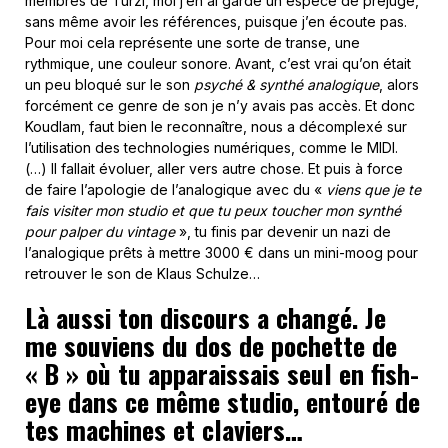
membres de Turzi, moi j’en ai gardé un espèce de préjugé,
sans même avoir les références, puisque j’en écoute pas.
Pour moi cela représente une sorte de transe, une
rythmique, une couleur sonore. Avant, c’est vrai qu’on était
un peu bloqué sur le son
psyché & synthé analogique
, alors
forcément ce genre de son je n’y avais pas accès. Et donc
Koudlam, faut bien le reconnaître, nous a décomplexé sur
l’utilisation des technologies numériques, comme le MIDI.
(…) Il fallait évoluer, aller vers autre chose. Et puis à force
de faire l’apologie de l’analogique avec du «
viens que je te
fais visiter mon studio et que tu peux toucher mon synthé
pour palper du vintage
», tu finis par devenir un nazi de
l’analogique prêts à mettre 3000 € dans un mini-moog pour
retrouver le son de Klaus Schulze…
Là aussi ton discours a changé. Je
me souviens du dos de pochette de
« B » où tu apparaissais seul en fish-
eye dans ce même studio, entouré de
tes machines et claviers…