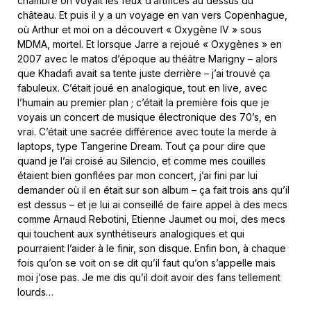
chambre on voyait les feux d’artifices au dessus du
château. Et puis il y a un voyage en van vers Copenhague,
où Arthur et moi on a découvert « Oxygène IV » sous
MDMA, mortel. Et lorsque Jarre a rejoué « Oxygènes » en
2007 avec le matos d’époque au théâtre Marigny – alors
que Khadafi avait sa tente juste derrière – j’ai trouvé ça
fabuleux. C’était joué en analogique, tout en live, avec
l’humain au premier plan ; c’était la première fois que je
voyais un concert de musique électronique des 70’s, en
vrai. C’était une sacrée différence avec toute la merde à
laptops, type Tangerine Dream. Tout ça pour dire que
quand je l’ai croisé au Silencio, et comme mes couilles
étaient bien gonflées par mon concert, j’ai fini par lui
demander où il en était sur son album – ça fait trois ans qu’il
est dessus – et je lui ai conseillé de faire appel à des mecs
comme Arnaud Rebotini, Etienne Jaumet ou moi, des mecs
qui touchent aux synthétiseurs analogiques et qui
pourraient l’aider à le finir, son disque. Enfin bon, à chaque
fois qu’on se voit on se dit qu’il faut qu’on s’appelle mais
moi j’ose pas. Je me dis qu’il doit avoir des fans tellement
lourds…