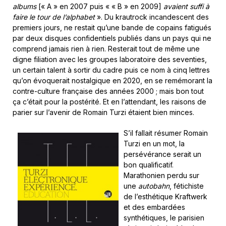
albums
[« A » en 2007 puis « « B » en 2009]
avaient suffi à
faire le tour de l’alphabet
». Du krautrock incandescent des
premiers jours, ne restait qu’une bande de copains fatigués
par deux disques confidentiels publiés dans un pays qui ne
comprend jamais rien à rien. Resterait tout de même une
digne filiation avec les groupes laboratoire des seventies,
un certain talent à sortir du cadre puis ce nom à cinq lettres
qu’on évoquerait nostalgique en 2020, en se remémorant la
contre-culture française des années 2000 ; mais bon tout
ça c’était pour la postérité. Et en l’attendant, les raisons de
parier sur l’avenir de Romain Turzi étaient bien minces.
S’il fallait résumer Romain
Turzi en un mot, la
persévérance serait un
bon qualificatif.
Marathonien perdu sur
une
autobahn
, fétichiste
de l’esthétique Kraftwerk
et des embardées
synthétiques, le parisien