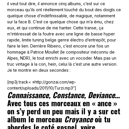
il veut tout dire, il annonce cinq albums, c’est sur ce
morceau qu’ils ont réellement touché du bout des doigts ce
quelque chose d’indéfinissable, de magique, notamment
sur la face B. C’est ce quelque chose qui m’a ému, chez
eux, et qui continue de me hanter. Cette transe, ça
m’intéressait de la foutre avec une ligne de basse hyper
rapide, limite tuning belge genre électro d’entrepôt, pour
faire le lien. Derrière Ribeiro, c’est encore une fois un
hommage à Patrice Moullet (le compositeur méconnu de
Alpes, NDR), le tout enrichi avec un vocoder. Mais pas un
truc vintage à la con, hein, celui là c’est une autre version.
Je te montre en deux secondes :
[mp3j track= »http://gonzai.com/wp-
content/uploads/2011/10/Turzi.mp3″]
Connaissance, Constance, Deviance
…
Avec tous ces morceaux en « ance »
on s’y perd un peu mais il y a sur cet
album le morceau
Croyance
où tu
abordes le coté gospel, voire