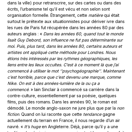
dans la ville) pour retranscrire, sur des cartes ou dans des
écrits, l’urbanisme tel qu’il est vécu et non selon sont
organisation formelle. Étrangement, cette
matière
qui était
surtout le prétexte aux situationnistes pour dériver ivre dans
les rues de Paris fut récupérée dans les années 80 par des
auteurs anglais : «
Dans les années 60, quand tout le monde
lisait Guy Debord, son influence ne fut pas déterminante sur
moi. Puis, plus tard, dans les années 80, certains auteurs et
artistes ont appliqué cette méthode pour Londres. Nous
étions très intéressés par les rythmes géographiques, les
liens entre les lieux occultes. C’est à ce moment là que j’ai
commencé à utiliser le mot ‘’
psychogéographie
’’. Maintenant
c’est horrible, parce que c’est devenu une marque, comme
Nike. On est à des années-lumière de la ou ça a
commencé
. » Iain Sinclair à commencé sa carrière dans la
contre-culture, essentiellement par sa poésie, quelques
films, puis des romans. Dans les années 90, le roman est
démodé. Le monde anglo-saxon ne jure plus que par la
non
fiction
. Quand on lui raconte que cette
tendance
gagne
actuellement du terrain en France, il nous regarde d’un air
navré. «
It’s huge
en Angleterre. Déjà, parce qu’il y a une