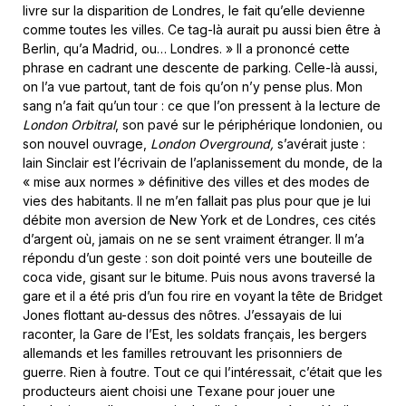
livre sur la disparition de Londres, le fait qu’elle devienne
comme toutes les villes. Ce tag-là aurait pu aussi bien être à
Berlin, qu’a Madrid, ou… Londres. » Il a prononcé cette
phrase en cadrant une descente de parking. Celle-là aussi,
on l’a vue partout, tant de fois qu’on n’y pense plus. Mon
sang n’a fait qu’un tour : ce que l’on pressent à la lecture de
London Orbitral
, son pavé sur le périphérique londonien, ou
son nouvel ouvrage,
London Overground,
s’avérait juste :
Iain Sinclair est l’écrivain de l’aplanissement du monde, de la
« mise aux normes » définitive des villes et des modes de
vies des habitants. Il ne m’en fallait pas plus pour que je lui
débite mon aversion de New York et de Londres, ces cités
d’argent où, jamais on ne se sent vraiment étranger. Il m’a
répondu d’un geste : son doit pointé vers une bouteille de
coca vide, gisant sur le bitume. Puis nous avons traversé la
gare et il a été pris d’un fou rire en voyant la tête de Bridget
Jones flottant au-dessus des nôtres. J’essayais de lui
raconter, la Gare de l’Est, les soldats français, les bergers
allemands et les familles retrouvant les prisonniers de
guerre. Rien à foutre. Tout ce qui l’intéressait, c’était que les
producteurs aient choisi une Texane pour jouer une