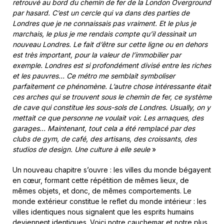
retrouvé au bord du chemin de fer de la London Overground
par hasard. C’est un cercle qui va dans des parties de
Londres que je ne connaissais pas vraiment. Et le plus je
marchais, le plus je me rendais compte qu’il dessinait un
nouveau Londres. Le fait d’être sur cette ligne ou en dehors
est très important, pour la valeur de l’immobilier par
exemple. Londres est si profondément divisé entre les riches
et les pauvres… Ce métro me semblait symboliser
parfaitement ce phénomène. L’autre chose intéressante était
ces arches qui se trouvent sous le chemin de fer, ce système
de cave qui constitue les sous-sols de Londres. Usually, on y
mettait ce que personne ne voulait voir. Les arnaques, des
garages… Maintenant, tout cela a été remplacé par des
clubs de gym, de café, des artisans, des croissants, des
studios de design. Une culture à elle seule
»
Un nouveau chapitre s’ouvre : les villes du monde bégayent
en cœur, formant cette répétition de mêmes lieux, de
mêmes objets, et donc, de mêmes comportements. Le
monde extérieur constitue le reflet du monde intérieur : les
villes identiques nous signalent que les esprits humains
deviennent identiques. Voici notre cauchemar et notre plus