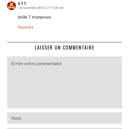
n t t
12 novembre 2016 à 17 h 30 min
dit :
brûle T trumpsses
Répondre
LAISSER UN COMMENTAIRE