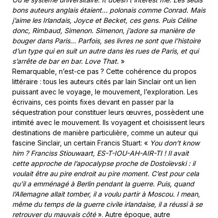
bons auteurs anglais étaient… polonais comme Conrad. Mais
j’aime les Irlandais, Joyce et Becket, ces gens. Puis Céline
donc, Rimbaud, Simenon. Simenon, j’adore sa manière de
bouger dans Paris… Parfois, ses livres ne sont que l’histoire
d’un type qui en suit un autre dans les rues de Paris, et qui
s’arrête de bar en bar. Love That.
»
Remarquable, n’est-ce pas ? Cette cohérence du propos
littéraire : tous les auteurs cités par Iain Sinclair ont un lien
puissant avec le voyage, le mouvement, l’exploration. Les
écrivains, ces points fixes devant en passer par la
séquestration pour constituer leurs œuvres, possèdent une
intimité avec le mouvement. Ils voyagent et choisissent leurs
destinations de manière particulière, comme un auteur qui
fascine Sinclair, un certain Francis Stuart: «
You don’t know
him ?
Franciss Stiouwaart, ES-T-IOU-AH-AIR-TI ! Il avait
cette approche de l’apocalypse proche de Dostoïevski : il
voulait être au pire endroit au pire moment. C’est pour cela
qu’il a emménagé à Berlin pendant la guerre. Puis, quand
l’Allemagne allait tomber, il a voulu partir à Moscou. I mean,
même du temps de la guerre civile irlandaise, il a réussi à se
retrouver du mauvais côté
». Autre époque, autre