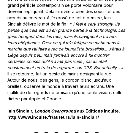
grand péril : le contemporain se porte volontaire pour
devenir répliquant. Cela lui évitera bien des soucis et des
nœuds au cerveau. À l’exposé de cette pensée, Iain
Sinclair délivre le mot de la fin : «
I feel it very strongly. Je
pense que cela est dû en grande partie à la technologie. Les
gens bougent dans les rues, mais ils naviguent à travers
leurs téléphones. C’est ce qui m’a fatigué ce matin dans la
marche que j’ai faite avec ce journaliste bruxellois… J’étais à
Liège depuis peu, mais j’arrivais encore à lui montrer
certaines choses qu’il n’avait pas vues ; car lui était
constamment en train de regarder son GPS. But actually
… »
Il se retourne, fait un geste de mains désignant la rue.
Autour de nous, des gens, le cordon blanc jusqu’aux
oreilles, observe le monde à travers leurs écrans. Une
multitude de regards ne croisant qu’une seule vision : celle
dictée par Apple et Google.
Iain Sinclair,
London Overground
aux Editions Inculte.
http://www.inculte.fr/auteurs/iain-sinclair/