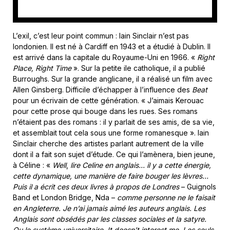
L’exil, c’est leur point commun : Iain Sinclair n’est pas
londonien. Il est né à Cardiff en 1943 et a étudié à Dublin. Il
est arrivé dans la capitale du Royaume-Uni en 1966. «
Right
Place, Right Time
». Sur la petite ile catholique, il a publié
Burroughs. Sur la grande anglicane, il a réalisé un film avec
Allen Ginsberg. Difficile d’échapper à l’influence des
Beat
pour un écrivain de cette génération. « J’aimais Kerouac
pour cette prose qui bouge dans les rues. Ses romans
n’étaient pas des romans : il y parlait de ses amis, de sa vie,
et assemblait tout cela sous une forme romanesque ». Iain
Sinclair cherche des artistes parlant autrement de la ville
dont il a fait son sujet d’étude. Ce qui l’amènera, bien jeune,
à Céline : «
Well
,
lire Celine en anglais… il y a cette énergie,
cette dynamique, une manière de faire bouger les lèvres…
Puis il a écrit ces deux livres à propos de Londres
– Guignols
Band et London Bridge, Nda –
comme personne ne le faisait
en Angleterre. Je n’ai jamais aimé les auteurs anglais. Les
Anglais sont obsédés par les classes sociales et la satyre.
Ou le système universitaire. It doesn’t interest me. Les seuls