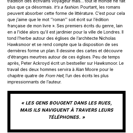
tradition des écrivains voyageur mais… tout le monde ne fait
plus que ça désormais.
It’s a fashion.
Pourtant, les romans
peuvent absorber cette forme de littérature. C’est pour cela
que j’aime que le mot ‘’roman’’ soit écrit sur l’édition
française de mon livre ». Ses premiers écrits du genre, Iain
en a l’idée alors qu’il est jardinier pour la ville de Londres. Il
tond l’herbe autour des églises de l’architecte Nicholas
Hawksmoor et se rend compte que la disposition de ses
dernières forme un plan. Il dessine des cartes et découvre
d’étranges meurtres autour de ces églises. Peu de temps
après, Peter Ackroyd écrit un bestseller sur Hawksmoor. Le
travail des deux hommes servira à Alan Moore pour le
chapitre quatre de
From Hell
, l’un des écrits les plus
impressionnants de l’auteur.
« LES GENS BOUGENT DANS LES RUES,
MAIS ILS NAVIGUENT À TRAVERS LEURS
TÉLÉPHONES. »