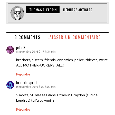
THOMAS E. FLORIN
DERNIERS ARTICLES
3 COMMENTS
LAISSER UN COMMENTAIRE
john S.
8 novembre 2016 à 17 h 34 min
dit :
brothers, sisters, friends, ennemies, police, thieves, we’re
ALL MOTHERFUCKERS! ALL!
Répondre
brut de sprut
9 novembre 2016 à 20 h 22 min
dit :
5 morts, 50 blessés dans 1 tram in Croydon (sud de
Londres) tu l’a vu venir ?
Répondre