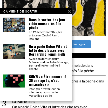
CA VIENT DE SORTIR
Dans le vortex des jeux
vidéo consacrés à la
pêche
Le 19 décembre 2025, les
créateurs Zeph & Ramo
jetaient
CHARGER PLUS
Suivre sur Instagram
On a parlé Dolce Vita et
lutte des classes avec
Bernardino Femminielli
CA COMMENTE SEC
Avec son dernier album
Mémoires d’un Auto-Sabotage,
il a pas de genoux Messi comme P comelade
dans
Bernardino Femminielli
chante
Dans le vortex des jeux vidéo consacrés à la pêche
Gilb’R : « Être encore là
30 ans après, c’est
Dans le vortex des jeux vidéos consacrés à la pêche
dans
miraculeux »
PACÔME THIELLEMENT
Infatigable travailleur en
La séance d’Hip Gnose
dilettante, le patron de
Versatile a décidé
La Patrie
dans
On a parlé Dolce Vita et lutte des classes avec