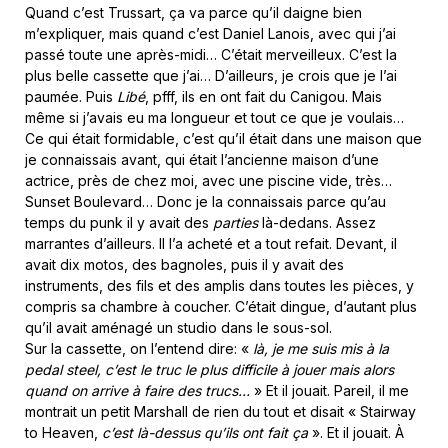
Quand c’est Trussart, ça va parce qu’il daigne bien
m’expliquer, mais quand c’est Daniel Lanois, avec qui j’ai
passé toute une après-midi… C’était merveilleux. C’est la
plus belle cassette que j’ai… D’ailleurs, je crois que je l’ai
paumée. Puis
Libé
, pfff, ils en ont fait du Canigou. Mais
même si j’avais eu ma longueur et tout ce que je voulais…
Ce qui était formidable, c’est qu’il était dans une maison que
je connaissais avant, qui était l’ancienne maison d’une
actrice, près de chez moi, avec une piscine vide, très…
Sunset Boulevard… Donc je la connaissais parce qu’au
temps du punk il y avait des
parties
là-dedans. Assez
marrantes d’ailleurs. Il l’a acheté et a tout refait. Devant, il
avait dix motos, des bagnoles, puis il y avait des
instruments, des fils et des amplis dans toutes les pièces, y
compris sa chambre à coucher. C’était dingue, d’autant plus
qu’il avait aménagé un studio dans le sous-sol.
Sur la cassette, on l’entend dire: «
là, je me suis mis à la
pedal steel, c’est le truc le plus difficile à jouer mais alors
quand on arrive à faire des trucs…
» Et il jouait. Pareil, il me
montrait un petit Marshall de rien du tout et disait « Stairway
to Heaven,
c’est là-dessus qu’ils ont fait ça
». Et il jouait. À