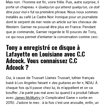
Mais non : l’homme est fin, voire frêle. Puis, autre surprise, il
porte un chapeau. «
Quelqu’un qui attend quelqu’un, ce doit
être pour moi
» fut sa première phrase. Nous nous sommes
installés au café Le Cadre Noir. Ironique pour un journaliste
dont le serpent de mer reste un article sur les chevaux de
Western. Garnier ne pouvait être plus en France. Pendant
que je commande, Garnier regarde le 10 pouces de Tony,
ce qui nous permet d’entamer la conversation comme ceci :
Tony a enregistré ce disque à
Lafayette en Louisiane avec C.C
Adcock. Vous connaissez C.C
Adcock ?
Oui, à cause de Trussart (James Trussart, luthier français
basé à Los Angeles faisant «
des guitares en fer
», NDA
).
À
chaque fois qu’il passe chez lui, ils m’appellent et on va
bouffer. J’ai parlé pas mal avec lui quand il a produit l’album
avec
James McMurtry
(« Complicated Game » sortie en
2015). J’adore le mec : à la fois c’est une arsouille, enfin, un