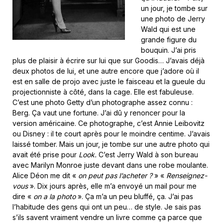
un jour, je tombe sur
une photo de Jerry
Wald qui est une
grande figure du
bouquin. J’ai pris
plus de plaisir à écrire sur lui que sur Goodis… J’avais déjà
deux photos de lui, et une autre encore que j’adore où il
est en salle de projo avec juste le faisceau et la gueule du
projectionniste à côté, dans la cage. Elle est fabuleuse.
C’est une photo Getty d’un photographe assez connu :
Berg. Ça vaut une fortune. J’ai dû y renoncer pour la
version américaine. Ce photographe, c’est Annie Leibovitz
ou Disney : il te court après pour le moindre centime. J’avais
laissé tomber. Mais un jour, je tombe sur une autre photo qui
avait été prise pour
Look.
C’est Jerry Wald à son bureau
avec Marilyn Monroe juste devant dans une robe moulante.
Alice Déon me dit «
on peut pas l’acheter ?
» «
Renseignez-
vous
». Dix jours après, elle m’a envoyé un mail pour me
dire «
on a la photo
». Ça m’a un peu bluffé, ça. J’ai pas
l’habitude des gens qui ont un peu… de style. Je sais pas
s’ils savent vraiment vendre un livre comme ça parce que