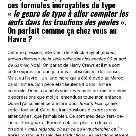
ces formules incroyables du type
«
le genre de type à aller compter les
œufs dans les troufions des poules
».
On parlait comme ça chez vous au
Havre ?
Cette expression, elle vient de Patrick Raynal (
éditeur,
ancien directeur de la série noire dans les années 90 et ami
de Garnier
, Nda). On parlait de Harry Crews et il m’a sorti
cette expression que je trouvais absolument délicieuse.
Mais, au Havre… J’ai une mère qui a été élevée au Maroc,
dans l’armée. Son père était lieutenant dans l’armée
coloniale. Donc, quand ils sont revenus ils ont ramené plein
d’expressions que moi j’ai entendues toute mon enfance.
Quand j’ai commencé à écrire pour
Rock & Folk
, ça me
sortait tout seul. Ça et les transpositions d’expressions
américaines, que j’aimais bien. Ce sont mes deux fers-de-
lance. Paringaux et Koechlin étaient pliés en deux et
disaient «
mais regarde, où est-ce qu’il va chercher ça ?
»
Après, quand je faisais des traductions, les réactions étaient