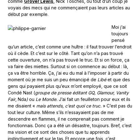
comme
Grover Lewis
, Nick Tosches, où tout d’un coup je
voyais des mecs qui ne commençaient pas leurs articles au
début par exemple.
Moi j’ai
toujours
pensé
qu’un article, c’est comme une huître : il faut trouver l’endroit
où il cède. Et c’est sur le côté. Tant qu’on n’a pas trouvé
cette ouverture, on n’a pas trouvé le truc. Et si on force, ça
va faire des miettes. Surtout si on commence au début : là,
ça va être horrible. Ça, j’ai eu du mal à l’imposer à partir du
moment où je me suis un peu émancipé de
Libé
et que des
gens qui payaient plus qu’eux m’ont employé, que ce soit
Condé Nast (
groupe de presse éditant GQ, Glamour, Vanity
Fair
, Nda
)
ou
Le Monde.
J’ai fait un feuilleton pour eux et ils
me disaient «
mais attends, c’est quoi ce truc.
» C’est pas du
tout leur culture. Même s’ils n’essayaient pas de me
descendre en flammes, il ne comprenait pas comment je
fonctionnais. Donc ça a été un désastre, toujours. Bref, c’est
ma vision et ce sont des choses que tu apprends
instinctivement et sur le tas. Et encore une fois, c’est