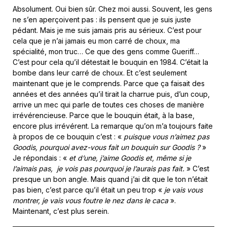
Absolument. Oui bien sûr. Chez moi aussi. Souvent, les gens
ne s’en aperçoivent pas : ils pensent que je suis juste
pédant. Mais je me suis jamais pris au sérieux. C’est pour
cela que je n’ai jamais eu mon carré de choux, ma
spécialité, mon truc… Ce que des gens comme Gueriff…
C’est pour cela qu’il détestait le bouquin en 1984. C’était la
bombe dans leur carré de choux. Et c’est seulement
maintenant que je le comprends. Parce que ça faisait des
années et des années qu’il tirait la charrue puis, d’un coup,
arrive un mec qui parle de toutes ces choses de manière
irrévérencieuse. Parce que le bouquin était, à la base,
encore plus irrévérent. La remarque qu’on m’a toujours faite
à propos de ce bouquin c’est : «
puisque vous n’aimez pas
Goodis, pourquoi avez-vous fait un bouquin sur Goodis ?
»
Je répondais : «
et d’une, j’aime Goodis et, même si je
l’aimais pas, je vois pas pourquoi je l’aurais pas fait.
» C’est
presque un bon angle. Mais quand j’ai dit que le ton n’était
pas bien, c’est parce qu’il était un peu trop «
je vais vous
montrer, je vais vous foutre le nez dans le caca
».
Maintenant, c’est plus serein.