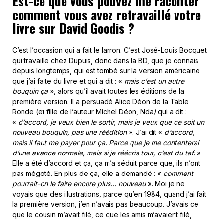
Est-ce que vous pouvez me raconter
comment vous avez retravaillé votre
livre sur David Goodis ?
C’est l’occasion qui a fait le larron. C’est José-Louis Bocquet
qui travaille chez Dupuis, donc dans la BD, que je connais
depuis longtemps, qui est tombé sur la version américaine
que j’ai faite du livre et qui a dit : «
mais c’est un autre
bouquin ça
», alors qu’il avait toutes les éditions de la
première version. Il a persuadé Alice Déon de la Table
Ronde (et fille de l’auteur Michel Déon, Nda
)
qui a dit :
«
d’accord, je veux bien le sortir, mais je veux que ce soit un
nouveau bouquin, pas une réédition
». J’ai dit «
d’accord,
mais il faut me payer pour ça. Parce que je me contenterai
d’une avance normale, mais si je réécris tout, c’est du taf.
»
Elle a été d’accord et ça, ça m’a séduit parce que, ils n’ont
pas mégoté. En plus de ça, elle a demandé : «
comment
pourrait-on le faire encore plus… nouveau
». Moi je ne
voyais que des illustrations, parce qu’en 1984, quand j’ai fait
la première version, j’en n’avais pas beaucoup. J’avais ce
que le cousin m’avait filé, ce que les amis m’avaient filé,