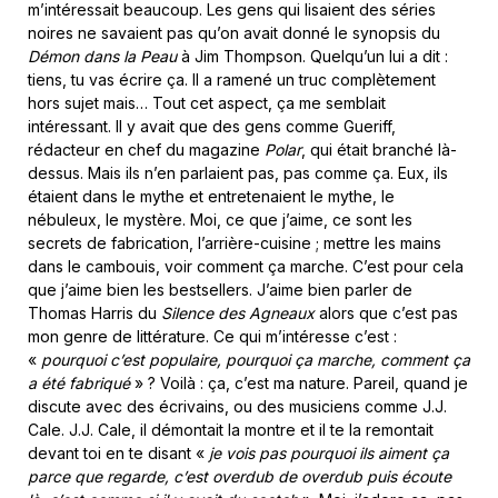
m’intéressait beaucoup. Les gens qui lisaient des séries
noires ne savaient pas qu’on avait donné le synopsis du
Démon dans la Peau
à Jim Thompson. Quelqu’un lui a dit :
tiens, tu vas écrire ça. Il a ramené un truc complètement
hors sujet mais… Tout cet aspect, ça me semblait
intéressant. Il y avait que des gens comme Gueriff,
rédacteur en chef du magazine
Polar
, qui était branché là-
dessus. Mais ils n’en parlaient pas, pas comme ça. Eux, ils
étaient dans le mythe et entretenaient le mythe, le
nébuleux, le mystère. Moi, ce que j’aime, ce sont les
secrets de fabrication, l’arrière-cuisine ; mettre les mains
dans le cambouis, voir comment ça marche. C’est pour cela
que j’aime bien les bestsellers. J’aime bien parler de
Thomas Harris du
Silence des Agneaux
alors que c’est pas
mon genre de littérature. Ce qui m’intéresse c’est :
«
pourquoi c’est populaire, pourquoi ça marche, comment ça
a été fabriqué
» ? Voilà : ça, c’est ma nature. Pareil, quand je
discute avec des écrivains, ou des musiciens comme J.J.
Cale. J.J. Cale, il démontait la montre et il te la remontait
devant toi en te disant «
je vois pas pourquoi ils aiment ça
parce que regarde, c’est overdub de overdub puis écoute