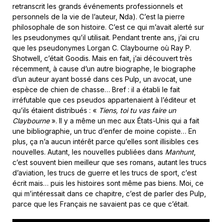
retranscrit les grands événements professionnels et
personnels de la vie de l’auteur, Nda). C’est la pierre
philosophale de son histoire. C’est ce qui m’avait alerté sur
les pseudonymes qu’il utilisait. Pendant trente ans, j’ai cru
que les pseudonymes Lorgan C. Claybourne où Ray P.
Shotwell, c’était Goodis. Mais en fait, j’ai découvert très
récemment, à cause d’un autre biographe, le biographe
d’un auteur ayant bossé dans ces Pulp, un avocat, une
espèce de chien de chasse… Bref : il a établi le fait
irréfutable que ces pseudos appartenaient à l’éditeur et
qu’ils étaient distribués : «
Tiens, toi tu vas faire un
Claybourne
». Il y a même un mec aux États-Unis qui a fait
une bibliographie, un truc d’enfer de moine copiste… En
plus, ça n’a aucun intérêt parce qu’elles sont illisibles ces
nouvelles. Autant, les nouvelles publiées dans
Manhunt
,
c’est souvent bien meilleur que ses romans, autant les trucs
d’aviation, les trucs de guerre et les trucs de sport, c’est
écrit mais… puis les histoires sont même pas biens. Moi, ce
qui m’intéressait dans ce chapitre, c’est de parler des Pulp,
parce que les Français ne savaient pas ce que c’était.