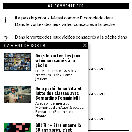
CA COMMENTE SEC
il a pas de genoux Messi comme P comelade
dans
Dans le vortex des jeux vidéo consacrés à la pêche
Dans le vortex des jeux vidéos consacrés à la pêche
dans
PACÔME THIELLEMENT
CA VIENT DE SORTIR
La séance d’Hip Gnose
Dans le vortex des jeux
vidéo consacrés à la
La Patrie
dans
pêche
On a parlé Dolce Vita et lutte des classes avec
Le 19 décembre 2025, les
Bernardino Femminielli
créateurs Zeph & Ramo
jetaient
carte noire negra à l'o tiede
dans
On a parlé Dolce Vita et
lutte des classes avec
On a parlé Dolce Vita et lutte des classes avec
Bernardino Femminielli
Bernardino Femminielli
Avec son dernier album
Mémoires d’un Auto-Sabotage,
moise et son mascaré
dans
Bernardino Femminielli
chante
On a parlé Dolce Vita et lutte des classes avec
Bernardino Femminielli
Gilb’R : « Être encore là
30 ans après, c’est