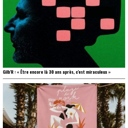
Gilb’R : « Être encore là 30 ans après, c’est miraculeux »