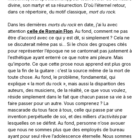
divine, son martyr et sa résurrection. D’où l’éternel retour,
dans ce répertoire, du motif classique,
mort du rock
.
Dans les dernières
morts du rock
en date, j’ai lu avec
attention
celle de Romain Flon
. Au fond, comment ne pas
être d’accord avec ce qui y est dit, si simplement ? Cela ne
se discuterait même pas si… Si le choix des groupes cités
pour représenter l’époque ne se cantonnait pas justement à
l’esthétique ayant enterré ce que notre ami pleure. Mais
qu’importe. Ce que cette prose nous apprend est plus gros
que la fin de la guitare : c’est la source même de la mort de
toute chose. Au fond, le problème, fondamental, qui
explique « la mort du rock », mais aussi la disparition des
auteurs, des musiciens, de la réalité, ce que vous voulez,
réside simplement dans le fait que chacun passe sa vie à se
faire passer pour un autre. Vous comprenez ? La
mascarade du tous face à tous, celle qui passe par une
invention perpétuelle de soi, et des milliers
d’activités
par
lesquelles on se définit. Au fond, personne n’ose avouer
que nous ne sommes plus que des employés de bureau
ayant pour seul rêve l’adolescence éternelle. Nous sommes