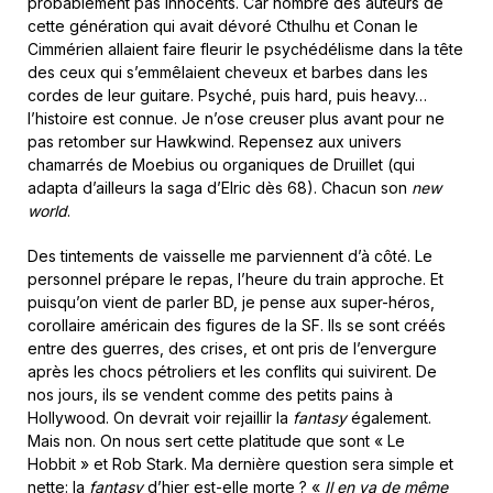
probablement pas innocents. Car nombre des auteurs de
cette génération qui avait dévoré Cthulhu et Conan le
Cimmérien allaient faire fleurir le psychédélisme dans la tête
des ceux qui s’emmêlaient cheveux et barbes dans les
cordes de leur guitare. Psyché, puis hard, puis heavy…
l’histoire est connue. Je n’ose creuser plus avant pour ne
pas retomber sur Hawkwind. Repensez aux univers
chamarrés de Moebius ou organiques de Druillet (qui
adapta d’ailleurs la saga d’Elric dès 68). Chacun son
new
world
.
Des tintements de vaisselle me parviennent d’à côté. Le
personnel prépare le repas, l’heure du train approche. Et
puisqu’on vient de parler BD, je pense aux super-héros,
corollaire américain des figures de la SF. Ils se sont créés
entre des guerres, des crises, et ont pris de l’envergure
après les chocs pétroliers et les conflits qui suivirent. De
nos jours, ils se vendent comme des petits pains à
Hollywood. On devrait voir rejaillir la
fantasy
également.
Mais non. On nous sert cette platitude que sont « Le
Hobbit » et Rob Stark. Ma dernière question sera simple et
nette: la
fantasy
d’hier est-elle morte ? «
Il en va de même