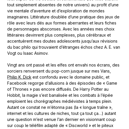
tout simplement absentes de notre univers) au profit d’une
vie mentale d’aventure et d’exploration de mondes
imaginaires. Littérature doublée d’une pratique des jeux de
rôle avec leurs dés aux formes aberrantes et leurs fiches
de personnages absconses. Avec les années mes choix
littéraires devinrent plus complexes, plus cérébraux et
accentuèrent mes doutes adolescents jusqu’aux révisions
du bac philo qui trouvaient d’étranges échos chez A. E. van
Vogt ou Isaac Asimov.
Vingt ans ont passé et les elfes ont envahi nos écrans, des
sorciers renversent du pop-corn jusque sur mes Vans,
Philip K. Dick
est confondu avec le domaine public, et
Facebook regorge d’allusions à des épisodes de « Game
of Thrones » pas encore diffusés. De Harry Potter au
Hobbit, la magie s’est banalisée et les combats à l’épée
emploient les chorégraphes médiévistes à temps plein.
Autant ce constat ne m’étonna pas (la « longue traîne »,
internet et les cultures de niches, tout ça tout ça…) autant
une question m’est venue l’an dernier en visionnant coup
sur coup le téléfilm adapté de « Discworld » et le piteux