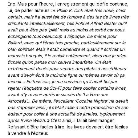
Eno. Mais pour l’heure, l’enregistrement qui défile continue,
lui, de parler auteurs : «
Philip K. Dick était très doué, c’est
certain, mais il a aussi fait de l’ombre à des tas de livres très
stimulants intellectuellement, tels Pohl et Alfred Bester qu’il
avait peut-être pas ‘pillé’ mais au moins absorbé car nous
échangions tous beaucoup à l’époque. De même pour
Ballard, avec qui j’étais très proche, particulièrement sur le
plan spirituel. Mais il était carriériste et quand il écrivait un
mauvais bouquin, il le reniait entièrement, alors que je m’en
fichais qu’on pense mon œuvre imparfaite. On était
extrêmement doués pour vendre des pitchs à nos éditeurs
avant d’avoir écrit la moindre ligne ou mêmes savoir où ça
menait… En tous cas, je me souviens qu’il avait fini par
rejeter l’étiquette de Sci-Fi pour faire oublier certains livres,
avant d’y revenir après le succès de ‘La Foire aux
Atrocités’… De même, l’excellent ‘Cocaine Nights’ ne devait
pas s’appeler ainsi ; il s’était rallié à cette proposition de son
éditeur pour coller à une actualité de junkies, typiquement
après Irvine Welsh.
» C’est ainsi, il fallait bien manger.
Refusant d’être faciles à lire, les livres devaient être faciles
à vendre à l’éditeur.