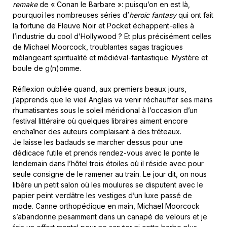
remake
de « Conan le Barbare »: puisqu’on en est là,
pourquoi les nombreuses séries d’
heroic fantasy
qui ont fait
la fortune de Fleuve Noir et Pocket échappent-elles à
l’industrie du cool d’Hollywood ? Et plus précisément celles
de Michael Moorcock, troublantes sagas tragiques
mélangeant spiritualité et médiéval-fantastique. Mystère et
boule de g(n)omme.
Réflexion oubliée quand, aux premiers beaux jours,
j’apprends que le vieil Anglais va venir réchauffer ses mains
rhumatisantes sous le soleil méridional à l’occasion d’un
festival littéraire où quelques libraires aiment encore
enchaîner des auteurs complaisant à des tréteaux.
Je laisse les badauds se marcher dessus pour une
dédicace futile et prends rendez-vous avec le ponte le
lendemain dans l’hôtel trois étoiles où il réside avec pour
seule consigne de le ramener au train. Le jour dit, on nous
libère un petit salon où les moulures se disputent avec le
papier peint verdâtre les vestiges d’un luxe passé de
mode. Canne orthopédique en main, Michael Moorcock
s’abandonne pesamment dans un canapé de velours et je