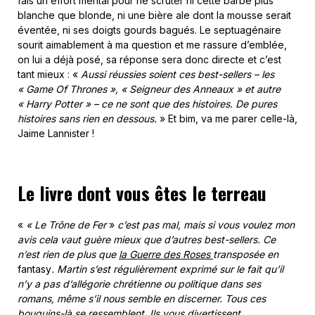
fais un effort mental pour ne scruter ni cette barbe plus
blanche que blonde, ni une bière ale dont la mousse serait
éventée, ni ses doigts gourds bagués. Le septuagénaire
sourit aimablement à ma question et me rassure d’emblée,
on lui a déjà posé, sa réponse sera donc directe et c’est
tant mieux : «
Aussi réussies soient ces best-sellers – les
« Game Of Thrones », « Seigneur des Anneaux » et autre
« Harry Potter » – ce ne sont que des histoires. De pures
histoires sans rien en dessous.
» Et bim, va me parer celle-là,
Jaime Lannister !
Le livre dont vous êtes le terreau
«
« Le Trône de Fer
»
c’est pas mal, mais si vous voulez mon
avis cela vaut guère mieux que d’autres best-sellers. Ce
n’est rien de plus que
la Guerre des Roses
transposée en
fantasy
. Martin s’est régulièrement exprimé sur le fait qu’il
n’y a pas d’allégorie chrétienne ou politique dans ses
romans, même s’il nous semble en discerner. Tous ces
bouquins-là se ressemblent. Ils vous divertissent