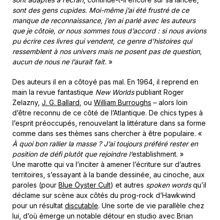
sont des gens cupides. Moi-même j’ai été frustré de ce
manque de reconnaissance, j’en ai parlé avec les auteurs
que je côtoie, or nous sommes tous d’accord : si nous avions
pu écrire ces livres qui vendent, ce genre d’histoires qui
ressemblent à nos univers mais ne posent pas de question,
aucun de nous ne l’aurait fait.
»
Des auteurs il en a côtoyé pas mal. En 1964, il reprend en
main la revue fantastique
New Worlds
publiant Roger
Zelazny,
J. G. Ballard
, ou
William Burroughs
– alors loin
d’être reconnu de ce côté de l’Atlantique. De chics types à
l’esprit préoccupés, renouvelant la littérature dans sa forme
comme dans ses thèmes sans chercher à être populaire. «
À quoi bon rallier la masse ? J’ai toujours préféré rester en
position de défi plutôt que rejoindre l’
establishment. »
Une marotte qui va l’inciter à amener l’écriture sur d’autres
territoires, s’essayant à la bande dessinée, au cinoche, aux
paroles (pour
Blue Öyster Cult
) et autres
spoken words
qu’il
déclame sur scène aux côtés du prog-rock d’Hawkwind
pour un résultat
discutable
. Une sorte de vie parallèle chez
lui, d’où émerge un notable détour en studio avec Brian