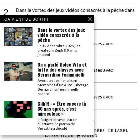
Dans le vortex des jeux vidéos consacrés à la pêche
dans
PACÔME THIELLEMENT
CA VIENT DE SORTIR
La séance d’Hip Gnose
Dans le vortex des jeux
vidéo consacrés à la
La Patrie
dans
pêche
On a parlé Dolce Vita et lutte des classes avec
Le 19 décembre 2025, les
Bernardino Femminielli
créateurs Zeph & Ramo
jetaient
carte noire negra à l'o tiede
dans
On a parlé Dolce Vita et
lutte des classes avec
On a parlé Dolce Vita et lutte des classes avec
Bernardino Femminielli
Bernardino Femminielli
Avec son dernier album
Mémoires d’un Auto-Sabotage,
moise et son mascaré
dans
Bernardino Femminielli
chante
On a parlé Dolce Vita et lutte des classes avec
Bernardino Femminielli
Gilb’R : « Être encore là
30 ans après, c’est
miraculeux »
Infatigable travailleur en
©
2026
TOUS DROITS RÉSERVÉS
dilettante, le patron de
Versatile a décidé
LES ARTICLES
LE MAGAZINE
LES SOIRÉES
LE LABEL
LA BOUTIQUE
PANIER