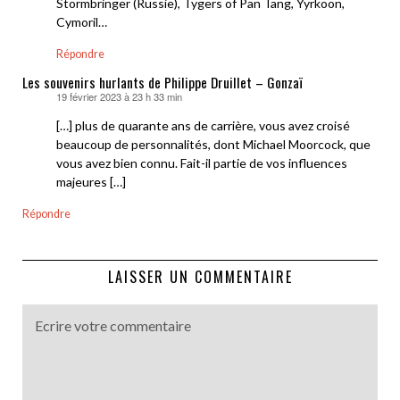
Stormbringer (Russie), Tygers of Pan Tang, Yyrkoon,
Cymoril…
Répondre
Les souvenirs hurlants de Philippe Druillet – Gonzaï
19 février 2023 à 23 h 33 min
dit :
[…] plus de quarante ans de carrière, vous avez croisé
beaucoup de personnalités, dont Michael Moorcock, que
vous avez bien connu. Fait-il partie de vos influences
majeures […]
Répondre
LAISSER UN COMMENTAIRE