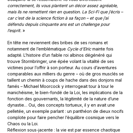
correctement, ils vous plantent un décor assez agréable,
mais ils ne remettent rien en question. La Sci-Fi que j’écris –
car c’est de la science fiction à sa façon – et que j’ai
défendu depuis cinquante ans est un challenge pour
l’esprit.
»
En tête me reviennent des bribes de ses romans et
notamment de l’emblématique
Cycle d’Elric
mainte fois
adapté. L’histoire d’un faible roi albinos dégénéré qui
trouve Stormbringer, une épée volant la vitalité de ses
victimes pour l’offrir à son porteur. Au cours d’aventures
comparables aux milliers du genre – où de gros musclés se
taillent un chemin à coups de hache dans des donjons mal
famés – Michael Moorcock y interrogeait tour à tour le
manichéisme, le bien-fondé de la Loi, les implications de la
fonction des gouvernants, la légitimité de la nature d’une
dynastie… Oui, des concepts tortueux, il y en avait une
pelletée, un exemple parlant : un panthéon de dieux nocifs
complote pour faire pencher l’équilibre cosmique vers le
Chaos ou la Loi.
Réflexion sous-jacente : la vie est par essence chaotique