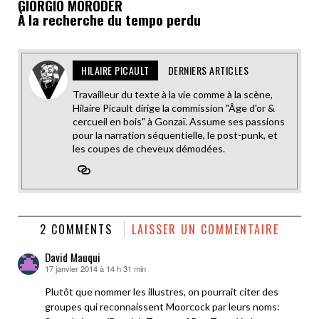
GIORGIO MORODER
À la recherche du tempo perdu
HILAIRE PICAULT
DERNIERS ARTICLES
Travailleur du texte à la vie comme à la scène,
Hilaire Picault dirige la commission "Âge d'or &
cercueil en bois" à Gonzaï. Assume ses passions
pour la narration séquentielle, le post-punk, et
les coupes de cheveux démodées.
2 COMMENTS
LAISSER UN COMMENTAIRE
David Mauqui
17 janvier 2014 à 14 h 31 min
dit :
Plutôt que nommer les illustres, on pourrait citer des
groupes qui reconnaissent Moorcock par leurs noms: