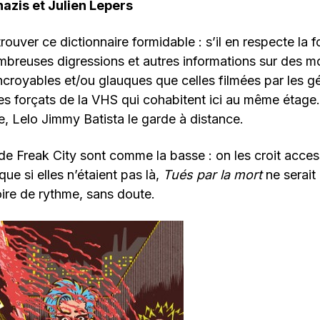
nazis et Julien Lepers
rouver ce dictionnaire formidable : s’il en respecte la fo
mbreuses digressions et autres informations sur des mo
ncroyables et/ou glauques que celles filmées par les g
les forçats de la VHS qui cohabitent ici au même étage.
vre, Lelo Jimmy Batista le garde à distance.
s de Freak City sont comme la basse : on les croit acces
ue si elles n’étaient pas là,
Tués par la mort
ne serait 
ire de rythme, sans doute.