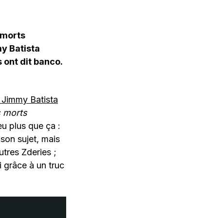
 morts
y Batista
s ont dit banco.
 Jimmy Batista
s morts
u plus que ça :
 son sujet, mais
utres Zderies ;
ri grâce à un truc