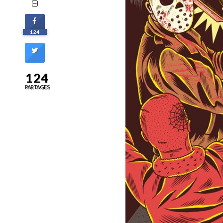
124
124
PARTAGES