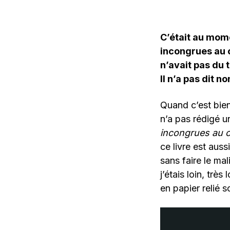
C’était au mome
incongrues au 
n’avait pas du t
Il n’a pas dit no
Quand c’est bien
n’a pas rédigé u
incongrues au 
ce livre est auss
sans faire le ma
j’étais loin, trè
en papier relié s