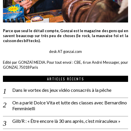
Parce que seul le détail compte, Gonzaï est le magazine des gens qui en
savent beaucoup sur très peu de choses (le rock, la mauvaise foi et la
cuisson des biftecks).
desk AT gonzai.com
Edité par GONZAÏ MEDIA. Pour tout envoi : CBE, 6 rue André Messager, pour
GONZAÏ, 75018 Paris
ARTICLES RÉCENTS
Dans le vortex des jeux vidéo consacrés à la pêche
On a parlé Dolce Vita et lutte des classes avec Bernardino
Femminielli
Gilb’R : « Être encore là 30 ans après, c’est miraculeux »