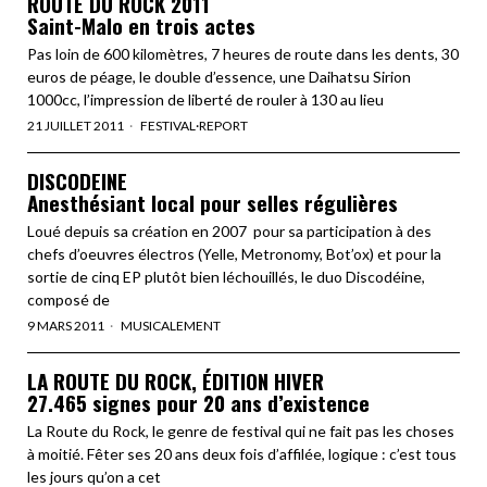
ROUTE DU ROCK 2011
Saint-Malo en trois actes
Pas loin de 600 kilomètres, 7 heures de route dans les dents, 30
euros de péage, le double d’essence, une Daihatsu Sirion
1000cc, l’impression de liberté de rouler à 130 au lieu
21 JUILLET 2011
FESTIVAL
·
REPORT
DISCODEINE
Anesthésiant local pour selles régulières
Loué depuis sa création en 2007 pour sa participation à des
chefs d’oeuvres électros (Yelle, Metronomy, Bot’ox) et pour la
sortie de cinq EP plutôt bien léchouillés, le duo Discodéine,
composé de
9 MARS 2011
MUSICALEMENT
LA ROUTE DU ROCK, ÉDITION HIVER
27.465 signes pour 20 ans d’existence
La Route du Rock, le genre de festival qui ne fait pas les choses
à moitié. Fêter ses 20 ans deux fois d’affilée, logique : c’est tous
les jours qu’on a cet