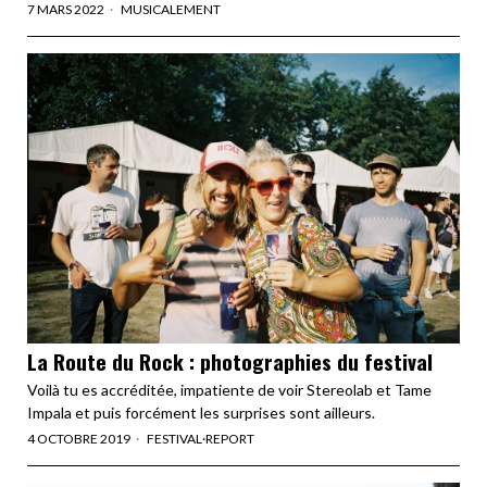
7 MARS 2022
MUSICALEMENT
La Route du Rock : photographies du festival
Voilà tu es accréditée, impatiente de voir Stereolab et Tame
Impala et puis forcément les surprises sont ailleurs.
4 OCTOBRE 2019
FESTIVAL
·
REPORT