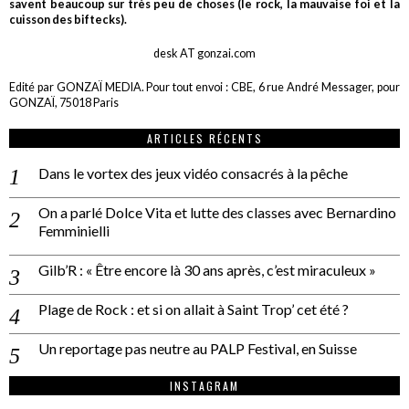
savent beaucoup sur très peu de choses (le rock, la mauvaise foi et la
cuisson des biftecks).
desk AT gonzai.com
Edité par GONZAÏ MEDIA. Pour tout envoi : CBE, 6 rue André Messager, pour
GONZAÏ, 75018 Paris
ARTICLES RÉCENTS
Dans le vortex des jeux vidéo consacrés à la pêche
On a parlé Dolce Vita et lutte des classes avec Bernardino
Femminielli
Gilb’R : « Être encore là 30 ans après, c’est miraculeux »
Plage de Rock : et si on allait à Saint Trop’ cet été ?
Un reportage pas neutre au PALP Festival, en Suisse
INSTAGRAM