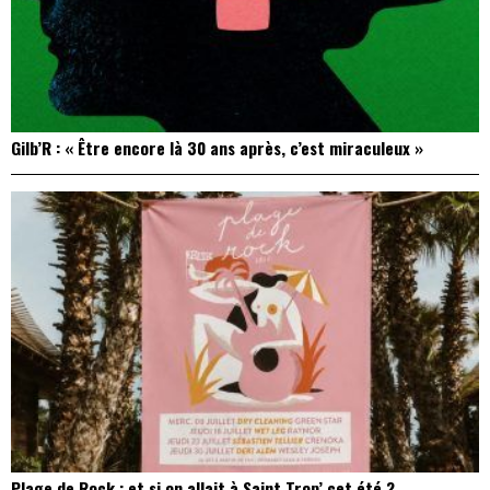
Gilb’R : « Être encore là 30 ans après, c’est miraculeux »
Plage de Rock : et si on allait à Saint Trop’ cet été ?