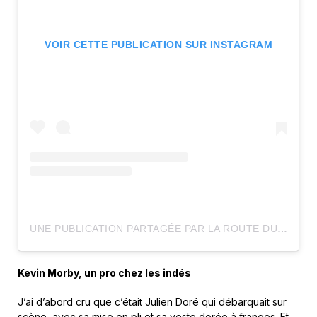
VOIR CETTE PUBLICATION SUR INSTAGRAM
UNE PUBLICATION PARTAGÉE PAR LA ROUTE DU ROCK (@LAROUTEDUROCK)
Kevin Morby, un pro chez les indés
J’ai d’abord cru que c’était Julien Doré qui débarquait sur
scène, avec sa mise en pli et sa veste dorée à franges. Et