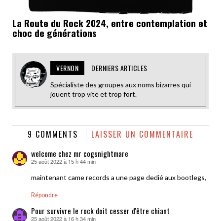
La Route du Rock 2024, entre contemplation et
choc de générations
VERNON
DERNIERS ARTICLES
Spécialiste des groupes aux noms bizarres qui
jouent trop vite et trop fort.
9 COMMENTS
LAISSER UN COMMENTAIRE
welcome chez mr cogsnightmare
25 août 2022 à 15 h 44 min
dit :
maintenant came records a une page dedié aux bootlegs,
Répondre
Pour survivre le rock doit cesser d'être chiant
25 août 2022 à 16 h 34 min
dit :