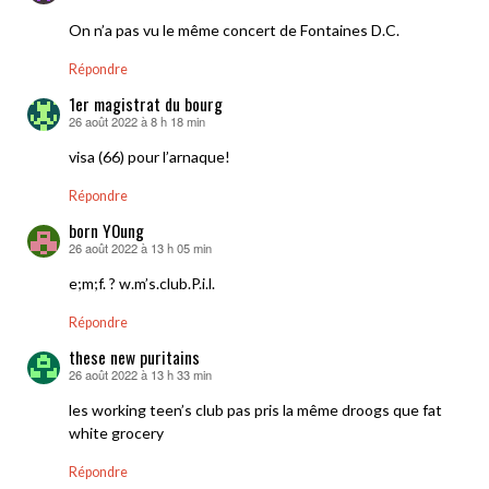
On n’a pas vu le même concert de Fontaines D.C.
Répondre
1er magistrat du bourg
26 août 2022 à 8 h 18 min
dit :
visa (66) pour l’arnaque!
Répondre
born YOung
26 août 2022 à 13 h 05 min
dit :
e;m;f. ? w.m’s.club.P.i.l.
Répondre
these new puritains
26 août 2022 à 13 h 33 min
dit :
les working teen’s club pas pris la même droogs que fat
white grocery
Répondre