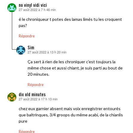
no vinyl vidi vici
27 août 2022 à 7 h 46 min
dit :
é le chroniqueur t potes des lamas limés tu les croquent
pas?
Répondre
Sim
27 août 2022 à 13 h 20 min
dit :
Ça sert à rien de les chroniquer c’est toujours la
même chose et aussi chiant, je suis parti au bout de
20 minutes.
Répondre
dix old minutes
27 août 2022 à 17 h 13 min
dit :
chez eux garnier absent mais voix enregistrer entourés
que baltrinques, 3/4 groops du même acabi, de la chianlis
pure
Répondre