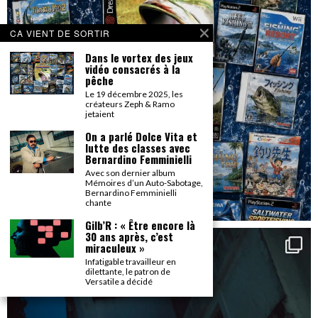
CA VIENT DE SORTIR
Dans le vortex des jeux
vidéo consacrés à la
pêche
Le 19 décembre 2025, les
créateurs Zeph & Ramo
jetaient
On a parlé Dolce Vita et
lutte des classes avec
Bernardino Femminielli
Avec son dernier album
Mémoires d’un Auto-Sabotage,
Bernardino Femminielli
chante
Gilb’R : « Être encore là
30 ans après, c’est
miraculeux »
Infatigable travailleur en
dilettante, le patron de
Versatile a décidé