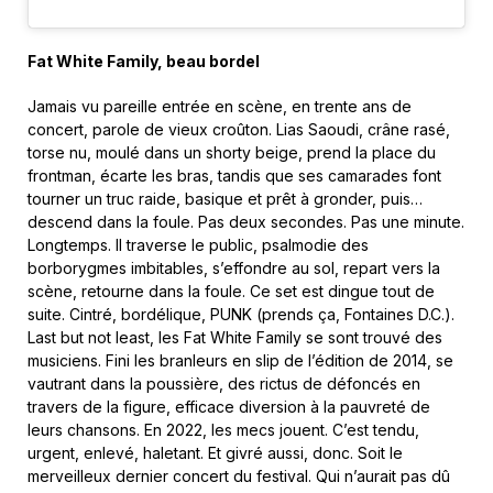
Fat White Family, beau bordel
Jamais vu pareille entrée en scène, en trente ans de
concert, parole de vieux croûton. Lias Saoudi, crâne rasé,
torse nu, moulé dans un shorty beige, prend la place du
frontman, écarte les bras, tandis que ses camarades font
tourner un truc raide, basique et prêt à gronder, puis…
descend dans la foule. Pas deux secondes. Pas une minute.
Longtemps. Il traverse le public, psalmodie des
borborygmes imbitables, s’effondre au sol, repart vers la
scène, retourne dans la foule. Ce set est dingue tout de
suite. Cintré, bordélique, PUNK (prends ça, Fontaines D.C.).
Last but not least, les Fat White Family se sont trouvé des
musiciens. Fini les branleurs en slip de l’édition de 2014, se
vautrant dans la poussière, des rictus de défoncés en
travers de la figure, efficace diversion à la pauvreté de
leurs chansons. En 2022, les mecs jouent. C’est tendu,
urgent, enlevé, haletant. Et givré aussi, donc. Soit le
merveilleux dernier concert du festival. Qui n’aurait pas dû