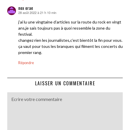
nox orae
28 août 2022 à 21 h 10 min
dit :
j’ai lu une vingtaine d’articles sur la route du rock en vingt
ans,je sais toujours pas à quoi ressemble la zone du
festival.
changez rien les journalistes,c’est bientôt la fin pour vous.
ça vaut pour tous les branques qui filment les concerts du
premier rang.
Répondre
LAISSER UN COMMENTAIRE