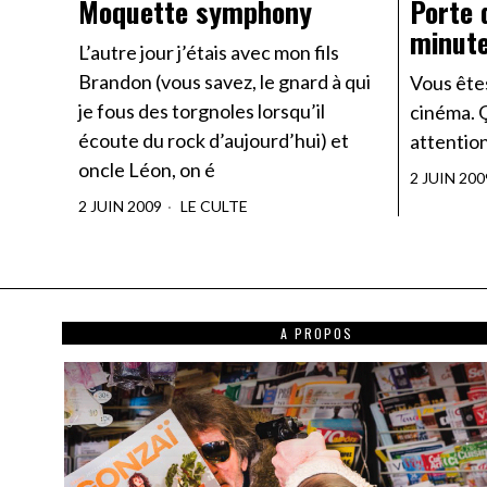
Moquette symphony
Porte 
minute
L’autre jour j’étais avec mon fils
Brandon (vous savez, le gnard à qui
Vous êtes
je fous des torgnoles lorsqu’il
cinéma. Ç
écoute du rock d’aujourd’hui) et
attention
oncle Léon, on é
2 JUIN 200
2 JUIN 2009
LE CULTE
A PROPOS