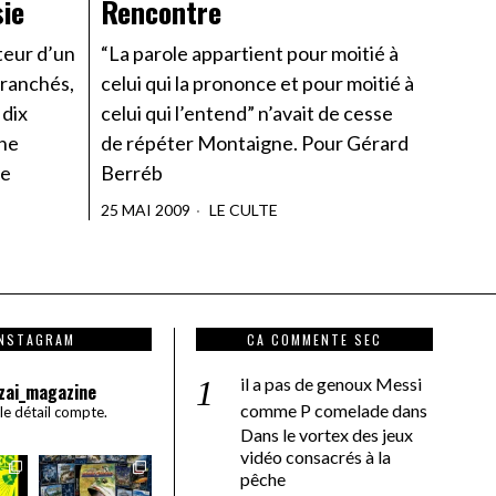
ie
Rencontre
teur d’un
“La parole appartient pour moitié à
Branchés,
celui qui la prononce et pour moitié à
 dix
celui qui l’entend” n’avait de cesse
Une
de répéter Montaigne. Pour Gérard
de
Berréb
25 MAI 2009
LE CULTE
INSTAGRAM
CA COMMENTE SEC
il a pas de genoux Messi
zai_magazine
comme P comelade
dans
 le détail compte.
Dans le vortex des jeux
vidéo consacrés à la
pêche