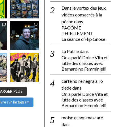
Dans le vortex des jeux
vidéos consacrés à la
pêche
dans
PACÔME
THIELLEMENT
La séance d’Hip Gnose
La Patrie
dans
On a parlé Dolce Vita et
lutte des classes avec
Bernardino Femminielli
carte noire negra à l'o
tiede
dans
ARGER PLUS
On a parlé Dolce Vita et
lutte des classes avec
ivre sur Instagram
Bernardino Femminielli
moise et son mascaré
dans