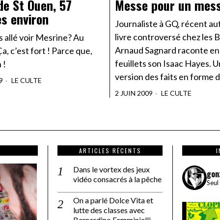
de St Ouen, 57
Messe pour un mess
s environ
Journaliste à GQ, récent au
livre controversé chez les 
 allé voir Mesrine? Au
Arnaud Sagnard raconte en
a, c’est fort ! Parce que,
feuillets son Isaac Hayes. 
 !
version des faits en forme 
9
LE CULTE
2 JUIN 2009
LE CULTE
ARTICLES RÉCENTS
Dans le vortex des jeux
gon
vidéo consacrés à la pêche
Seul
On a parlé Dolce Vita et
lutte des classes avec
Bernardino Femminielli