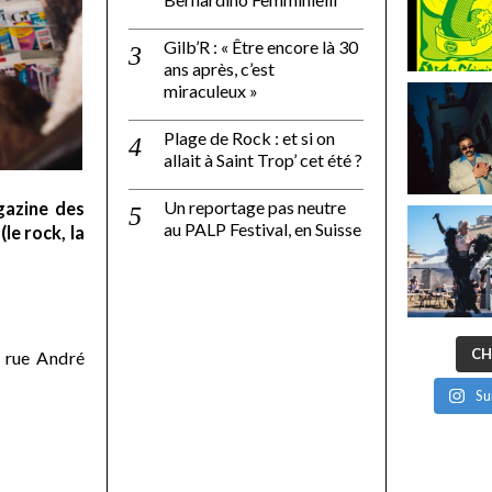
Gilb’R : « Être encore là 30
ans après, c’est
miraculeux »
Plage de Rock : et si on
allait à Saint Trop’ cet été ?
Un reportage pas neutre
gazine des
au PALP Festival, en Suisse
le rock, la
CH
 rue André
Su