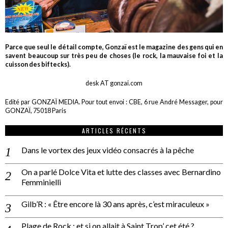
Parce que seul le détail compte, Gonzaï est le magazine des gens qui en
savent beaucoup sur très peu de choses (le rock, la mauvaise foi et la
cuisson des biftecks).
desk AT gonzai.com
Edité par GONZAÏ MEDIA. Pour tout envoi : CBE, 6 rue André Messager, pour
GONZAÏ, 75018 Paris
ARTICLES RÉCENTS
Dans le vortex des jeux vidéo consacrés à la pêche
On a parlé Dolce Vita et lutte des classes avec Bernardino
Femminielli
Gilb’R : « Être encore là 30 ans après, c’est miraculeux »
Plage de Rock : et si on allait à Saint Trop’ cet été ?