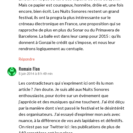
Mais ce papier est courageux, honnête, drôle et, une fois
encore, bien écrit. Les Nuits Sonores restent un grand
festival, ils ont la progra la plus intéressante sur le
créneau électronique en France, une proposition qui se
rapproche de plus en plus du Sonar ou du Primavera de
Barcelone. La balle est dans leur camp pour 2015 : qu’ils
donnent à Gonzaï le crédit qui s’impose, et nous leur
rendrons logiquement au centuple.
Répondre
Romain Flon
5 juin 2014 à 8 h 49 min
dit :
Les contradicteurs qui s’expriment ici ont-ils lu mon
article ? J’en doute. Je suis allé aux Nuits Sonores
enthousiaste, pour écrire sur un événement que
j’apprécie et des musiques qui me touchent. J’ai été déçu
par la manière dont s’est passé le festival et le désintérêt
des organisateurs. J’ai essayé d’exprimer mon avis avec
nuance, à la différence de vos avis lapidaires et définitifs.
On n’est pas sur Twitter ici : les publications de plus de
140 caractères ont leur place.