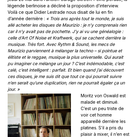
légende berlinoise a décliné la proposition d’interview.
Voilà ce que Didier Lestrade nous disait de lui en fin
d’année dernière :
« Trois ans après tout le monde, je suis
allé acheter les disques de Maurizio : je n’y comprenais rien
car il n’y avait pas de pochette. J’y ai vu une généalogie :
celle d’Art Of Noise et Kraftwerk, qui se cachent derrière la
musique. Très fort. Avec Rythm & Sound, les mecs de
Maurizio parviennent à mélanger la techno – si pointue et
élitiste et le reggae, musique la plus universelle. Qui aurait
pu imaginer ce mélange un jour ? C’est indémodable, c’est
calé, c’est intelligent : parfait. Et bien quand j’ai découvert
ces disques, je me suis dit que tout ce qui pourrait suivre
n’en serait qu’une duplication, rien ne pourrait égaler ça un
jour. »
Moritz von Oswald est
malade et diminué.
C’est un peu triste de
voir cet homme
appareillé derrière les
platines. S’il a pris du
plaisir à mixer, il n’en est