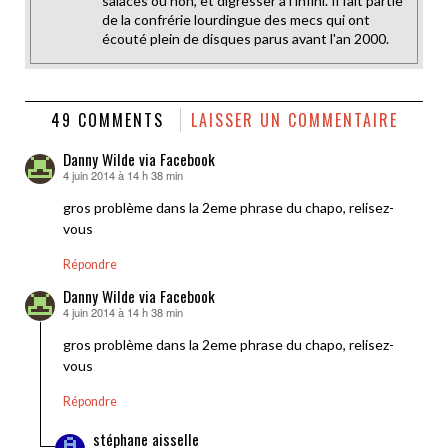
salaces ou non, et digresser à l'infini. Il fait partie
de la confrérie lourdingue des mecs qui ont
écouté plein de disques parus avant l'an 2000.
49 COMMENTS
LAISSER UN COMMENTAIRE
Danny Wilde via Facebook
4 juin 2014 à 14 h 38 min
dit :
gros problème dans la 2eme phrase du chapo, relisez-
vous
Répondre
Danny Wilde via Facebook
4 juin 2014 à 14 h 38 min
dit :
gros problème dans la 2eme phrase du chapo, relisez-
vous
Répondre
stéphane aisselle