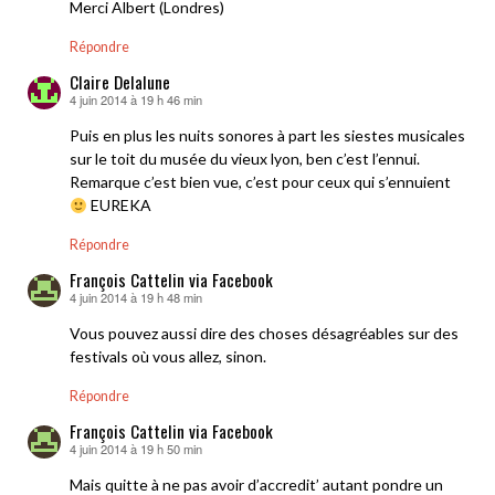
Merci Albert (Londres)
Répondre
Claire Delalune
4 juin 2014 à 19 h 46 min
dit :
Puis en plus les nuits sonores à part les siestes musicales
sur le toit du musée du vieux lyon, ben c’est l’ennui.
Remarque c’est bien vue, c’est pour ceux qui s’ennuient
EUREKA
Répondre
François Cattelin via Facebook
4 juin 2014 à 19 h 48 min
dit :
Vous pouvez aussi dire des choses désagréables sur des
festivals où vous allez, sinon.
Répondre
François Cattelin via Facebook
4 juin 2014 à 19 h 50 min
dit :
Mais quitte à ne pas avoir d’accredit’ autant pondre un