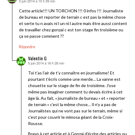
5 juin 2014 à 10 h 29 min
dit :
Cette article!!! UN TORCHON !!! 0 infos !!! Journaliste
de bureau et reporter de terrain c est pas la même chose
et serte tu n avais ni l un ni l autre mais être aussi content
de travailler chez gonzai c est ton stage fin troisième ou
ça se passe comment ??
Répondre
Valentin G
5 juin 2014 à 16 h 28 min
dit :
Toi t’as l’air de t’y connaître en journalisme! Et
pourtant t’écris comme une merde… La vanne est
chouette sur le stage de fin de troisième. J’ose
même pas imaginer comment tu devais écrire à cet
âge là. Au fait, « journaliste de bureau » et « reporter
de terrain » c’est la même chose… Il n’y a pas de
Journalistes qui ne vont pas sur le terrain, même si
c’est pour couvrir le mimosa géant de la Croix-
Rousse.
Bravo à cet article et à Gonzaï d’écrire des articles ou