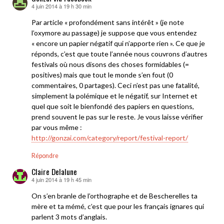
4 juin 2014 à 19 h 30 min
dit :
Par article « profondément sans intérêt » (je note
l’oxymore au passage) je suppose que vous entendez
« encore un papier négatif qui n’apporte rien ». Ce que je
réponds, c’est que toute l’année nous couvrons d’autres
festivals où nous disons des choses formidables (=
positives) mais que tout le monde s’en fout (0
commentaires, 0 partages). Ceci n’est pas une fatalité,
simplement la polémique et le négatif, sur Internet et
quel que soit le bienfondé des papiers en questions,
prend souvent le pas sur le reste. Je vous laisse vérifier
par vous même :
http://gonzai.com/category/report/festival-report/
Répondre
Claire Delalune
4 juin 2014 à 19 h 45 min
dit :
On s’en branle de l’orthographe et de Bescherelles ta
mère et ta mémé, c’est que pour les français ignares qui
parlent 3 mots d’anglais.