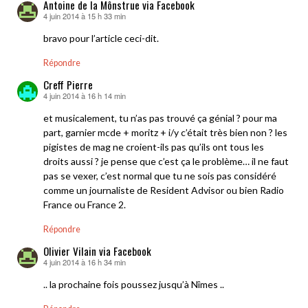
Antoine de la Mônstrue via Facebook
4 juin 2014 à 15 h 33 min
dit :
bravo pour l’article ceci-dit.
Répondre
Creff Pierre
4 juin 2014 à 16 h 14 min
dit :
et musicalement, tu n’as pas trouvé ça génial ? pour ma
part, garnier mcde + moritz + i/y c’était très bien non ? les
pigistes de mag ne croient-ils pas qu’ils ont tous les
droits aussi ? je pense que c’est ça le problème… il ne faut
pas se vexer, c’est normal que tu ne sois pas considéré
comme un journaliste de Resident Advisor ou bien Radio
France ou France 2.
Répondre
Olivier Vilain via Facebook
4 juin 2014 à 16 h 34 min
dit :
.. la prochaine fois poussez jusqu’à Nîmes ..