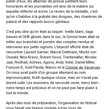
parler d’eux, les attachés de presse justifient leurs
honoraires et les journalistes ont ainsi de la matière sur
laquelle réfléchir et écrire. Le revers de la médaille, c’est
qu’on s’habitue à la gratuité des drogues, des chambres de
palace et des rapports bucco-génitaux.
C’est peu dire qu’on était au taquet : treillis blanc, tiags
basses et GHB glissés dans le sac, la Gonzaï team allait se
mêler aux branchés et pondre des comptes-rendus et
interviews aux petits oignons. L’objectif affiché était de
rencontrer Laurent Garnier, Marcel Dettmann, Moritz von
Oswald, Nina Kraviz, Robert Hood, Trentemøller, Nicolas
Jaar, Rodhad, Actress, Agoria, Andy Votel, Daniel Miller,
François K, Gold Panda, Manoo et la
Colonie de Vacances
.
On nous avait parlé d’un groupe allemand au nom
imprononçable, Kraft-quelque-chose, mais on n’avait pas
donné suite. Les musiciens de seconde-zone, merci bien :
notre temps est précieux et on ne peut pas faire plaisir à
tout le monde.
Après des mois de préparation, l’organisation du festival
nous faisait une blague rigolote à trois jours de