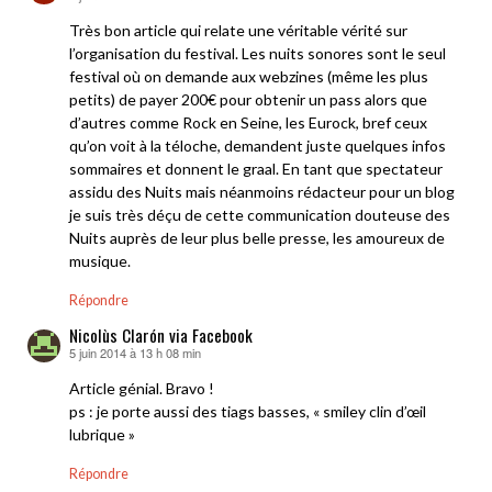
Très bon article qui relate une véritable vérité sur
l’organisation du festival. Les nuits sonores sont le seul
festival où on demande aux webzines (même les plus
petits) de payer 200€ pour obtenir un pass alors que
d’autres comme Rock en Seine, les Eurock, bref ceux
qu’on voit à la téloche, demandent juste quelques infos
sommaires et donnent le graal. En tant que spectateur
assidu des Nuits mais néanmoins rédacteur pour un blog
je suis très déçu de cette communication douteuse des
Nuits auprès de leur plus belle presse, les amoureux de
musique.
Répondre
Nicolùs Clarón via Facebook
5 juin 2014 à 13 h 08 min
dit :
Article génial. Bravo !
ps : je porte aussi des tiags basses, « smiley clin d’œil
lubrique »
Répondre