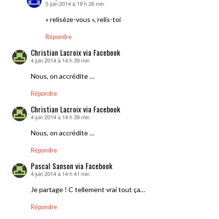
5 juin 2014 à 19 h 26 min
dit :
« relisèze-vous », relis-toi
Répondre
Christian Lacroix via Facebook
4 juin 2014 à 14 h 39 min
dit :
Nous, on accrédite …
Répondre
Christian Lacroix via Facebook
4 juin 2014 à 14 h 39 min
dit :
Nous, on accrédite …
Répondre
Pascal Sanson via Facebook
4 juin 2014 à 14 h 41 min
dit :
Je partage ! C tellement vrai tout ça…
Répondre