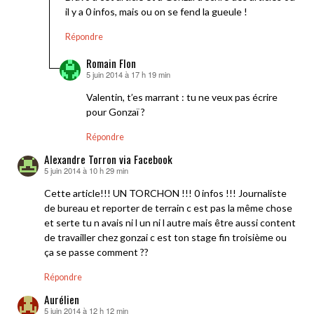
il y a 0 infos, mais ou on se fend la gueule !
Répondre
Romain Flon
5 juin 2014 à 17 h 19 min
dit :
Valentin, t’es marrant : tu ne veux pas écrire
pour Gonzaï ?
Répondre
Alexandre Torron via Facebook
5 juin 2014 à 10 h 29 min
dit :
Cette article!!! UN TORCHON !!! 0 infos !!! Journaliste
de bureau et reporter de terrain c est pas la même chose
et serte tu n avais ni l un ni l autre mais être aussi content
de travailler chez gonzai c est ton stage fin troisième ou
ça se passe comment ??
Répondre
Aurélien
5 juin 2014 à 12 h 12 min
dit :