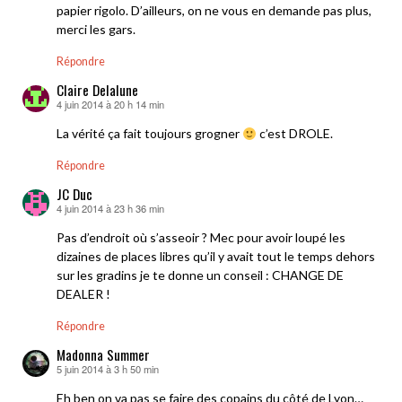
papier rigolo. D’ailleurs, on ne vous en demande pas plus,
merci les gars.
Répondre
Claire Delalune
4 juin 2014 à 20 h 14 min
dit :
La vérité ça fait toujours grogner
c’est DROLE.
Répondre
JC Duc
4 juin 2014 à 23 h 36 min
dit :
Pas d’endroit où s’asseoir ? Mec pour avoir loupé les
dizaines de places libres qu’il y avait tout le temps dehors
sur les gradins je te donne un conseil : CHANGE DE
DEALER !
Répondre
Madonna Summer
5 juin 2014 à 3 h 50 min
dit :
Eh ben on va pas se faire des copains du côté de Lyon…