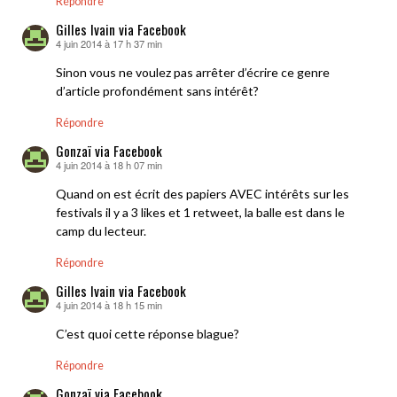
Répondre
Gilles Ivain via Facebook
4 juin 2014 à 17 h 37 min
dit :
Sinon vous ne voulez pas arrêter d’écrire ce genre
d’article profondément sans intérêt?
Répondre
Gonzaï via Facebook
4 juin 2014 à 18 h 07 min
dit :
Quand on est écrit des papiers AVEC intérêts sur les
festivals il y a 3 likes et 1 retweet, la balle est dans le
camp du lecteur.
Répondre
Gilles Ivain via Facebook
4 juin 2014 à 18 h 15 min
dit :
C’est quoi cette réponse blague?
Répondre
Gonzaï via Facebook