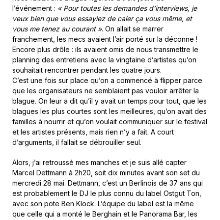
l’événement :
«
Pour toutes les demandes d’interviews, je
veux bien que vous essayiez de caler ça vous même, et
vous me tenez au courant »
. On allait se marrer
franchement, les mecs avaient l’air porté sur la déconne !
Encore plus drôle : ils avaient omis de nous transmettre le
planning des entretiens avec la vingtaine d’artistes qu’on
souhaitait rencontrer pendant les quatre jours.
C’est une fois sur place qu’on a commencé à flipper parce
que les organisateurs ne semblaient pas vouloir arrêter la
blague. On leur a dit qu’il y avait un temps pour tout, que les
blagues les plus courtes sont les meilleures, qu’on avait des
familles à nourrir et qu’on voulait communiquer sur le festival
et les artistes présents, mais rien n’y a fait. A court
d’arguments, il fallait se débrouiller seul.
Alors, j’ai retroussé mes manches et je suis allé capter
Marcel Dettmann à 2h20, soit dix minutes avant son set du
mercredi 28 mai. Dettmann, c’est un Berlinois de 37 ans qui
est probablement le DJ le plus connu du label Ostgut Ton,
avec son pote Ben Klock. L’équipe du label est la même
que celle qui a monté le Berghain et le Panorama Bar, les