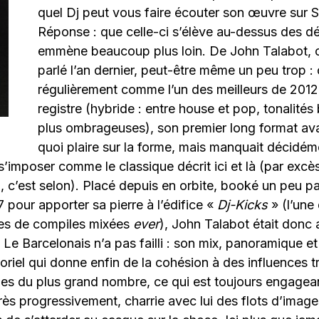
quel Dj peut vous faire écouter son œuvre sur 
Réponse : que celle-ci s’élève au-dessus des dé
emmène beaucoup plus loin. De John Talabot,
parlé l’an dernier, peut-être même un peu trop : 
régulièrement comme l’un des meilleurs de 201
registre (hybride : entre house et pop, tonalités
plus ombrageuses), son premier long format ava
quoi plaire sur la forme, mais manquait décidém
’imposer comme le classique décrit ici et là (par excè
 c’est selon). Placé depuis en orbite, booké un peu pa
7 pour apporter sa pierre à l’édifice «
Dj-Kicks
» (l’une 
ies de compiles mixées
ever
), John Talabot était donc
? Le Barcelonais n’a pas failli : son mix, panoramique e
soriel qui donne enfin de la cohésion à des influences t
ues du plus grand nombre, ce qui est toujours engagea
très progressivement, charrie avec lui des flots d’image