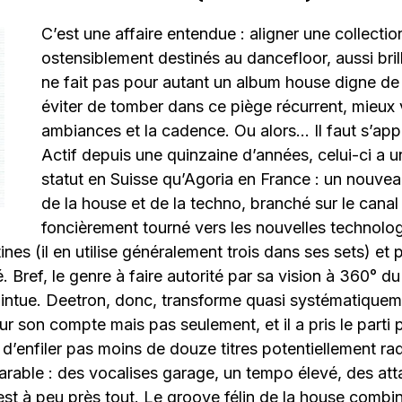
C’est une affaire entendue : aligner une collectio
ostensiblement destinés au dancefloor, aussi brill
ne fait pas pour autant un album house digne d
éviter de tomber dans ce piège récurrent, mieux v
ambiances et la cadence. Ou alors… Il faut s’app
Actif depuis une quinzaine d’années, celui-ci a 
statut en Suisse qu’Agoria en France : un nouve
de la house et de la techno, branché sur le canal
foncièrement tourné vers les nouvelles technolog
ines (il en utilise généralement trois dans ses sets) et
. Bref, le genre à faire autorité par sa vision à 360° du 
ointue. Deetron, donc, transforme quasi systématiqueme
ur son compte mais pas seulement, et il a pris le parti
’enfiler pas moins de douze titres potentiellement rad
arable : des vocalises garage, un tempo élevé, des att
’est à peu près tout. Le groove félin de la house combi