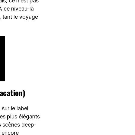
is, ce n’est pas
 A ce niveau-là
, tant le voyage
acation)
sur le label
es plus élégants
es scènes deep-
t encore