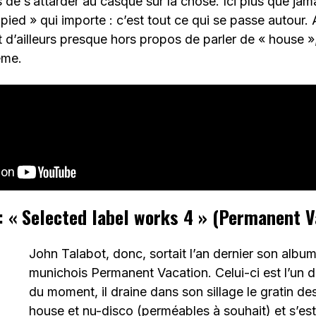
 de s’attarder au casque sur la chose. Ici plus que jama
« pied » qui importe : c’est tout ce qui se passe autour.
st d’ailleurs presque hors propos de parler de « house »
ême.
: « Selected label works 4 » (Permanent V
John Talabot, donc, sortait l’an dernier son album 
munichois Permanent Vacation. Celui-ci est l’un d
du moment, il draine dans son sillage le gratin d
house et nu-disco (perméables à souhait) et s’es