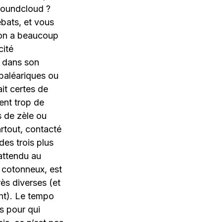
Soundcloud ?
bats, et vous
 on a beaucoup
cité
2 dans son
 baléariques ou
it certes de
ent trop de
s de zèle ou
rtout, contacté
des trois plus
 attendu au
t cotonneux, est
rès diverses (et
nt). Le tempo
s pour qui