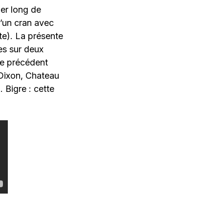
ier long de
d’un cran avec
te). La présente
ies sur deux
le précédent
: Dixon, Chateau
Bigre : cette