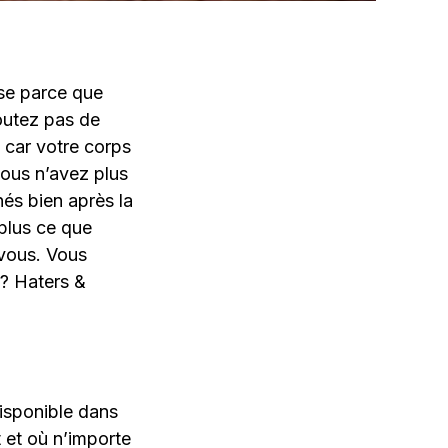
use parce que
outez pas de
 car votre corps
vous n’avez plus
nés bien après la
plus ce que
 vous. Vous
 ? Haters &
isponible dans
 et où n’importe