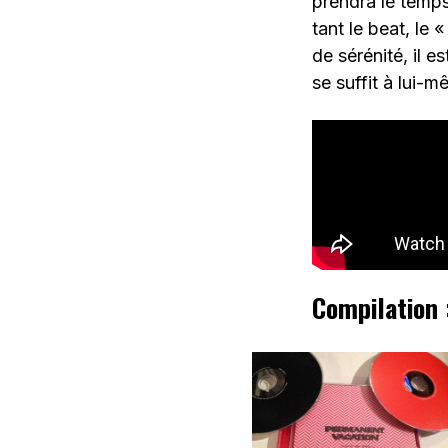
prendra le temps
tant le beat, le 
de sérénité, il e
se suffit à lui-m
Compilation 