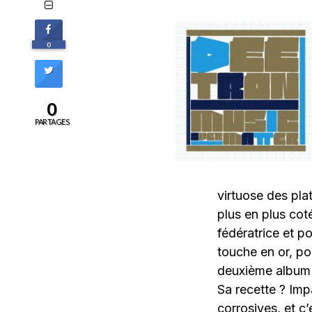
0
0
PARTAGES
virtuose des plat
plus en plus coté
fédératrice et p
touche en or, po
deuxième album d
Sa recette ? Imp
corrosives, et c