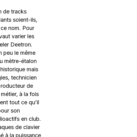
n de tracks
ants soient-ils,
e ce nom. Pour
aut varier les
eler Deetron.
un peu le même
au mètre-étalon
 historique mais
ies, technicien
 producteur de
métier, à la fois
nt tout ce qu’il
 pour son
ioactifs en club.
aques de clavier
né à la puissance