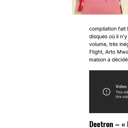
compilation fait
disques où il n’
volume, très inég
Flight, Arto Mw
maison a décidé
Deetron – « 