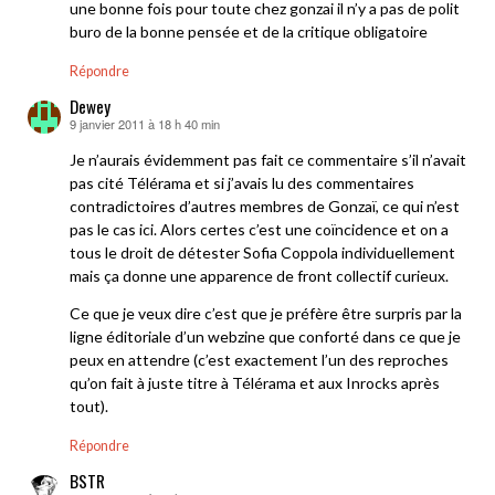
une bonne fois pour toute chez gonzai il n’y a pas de polit
buro de la bonne pensée et de la critique obligatoire
Répondre
Dewey
9 janvier 2011 à 18 h 40 min
dit :
Je n’aurais évidemment pas fait ce commentaire s’il n’avait
pas cité Télérama et si j’avais lu des commentaires
contradictoires d’autres membres de Gonzaï, ce qui n’est
pas le cas ici. Alors certes c’est une coïncidence et on a
tous le droit de détester Sofia Coppola individuellement
mais ça donne une apparence de front collectif curieux.
Ce que je veux dire c’est que je préfère être surpris par la
ligne éditoriale d’un webzine que conforté dans ce que je
peux en attendre (c’est exactement l’un des reproches
qu’on fait à juste titre à Télérama et aux Inrocks après
tout).
Répondre
BSTR