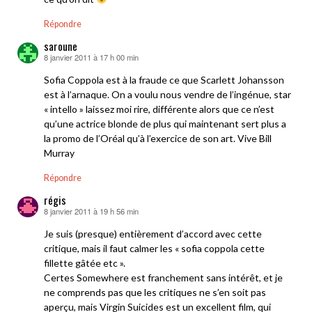
Répondre
saroune
8 janvier 2011 à 17 h 00 min
dit :
Sofia Coppola est à la fraude ce que Scarlett Johansson
est à l’arnaque. On a voulu nous vendre de l’ingénue, star
« intello » laissez moi rire, différente alors que ce n’est
qu’une actrice blonde de plus qui maintenant sert plus a
la promo de l’Oréal qu’à l’exercice de son art. Vive Bill
Murray
Répondre
régis
8 janvier 2011 à 19 h 56 min
dit :
Je suis (presque) entièrement d’accord avec cette
critique, mais il faut calmer les « sofia coppola cette
fillette gâtée etc ».
Certes Somewhere est franchement sans intérêt, et je
ne comprends pas que les critiques ne s’en soit pas
aperçu, mais Virgin Suicides est un excellent film, qui