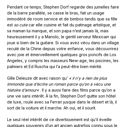
Pendant ce temps, Stephen Dorf regarde des jumelles faire
de la barre parallèle, se casse le bras, fait un usage
immodéré de room service et de bimbos tandis que sa fille
est
so cute
car elle cuisine et fait du patinage artistique, et
sa maman lui manque, et son papa n’est jamais là, mais
heureusement il y a Manolo, le gentil serveur Mexicain qui
joue si bien de la guitare. Si vous avez vécu dans un village
reculé de la Chine depuis votre enfance, vous découvrirez
avec joie et émerveillement quelques gros poncifs de Los
Angeles, y compris les masseurs New-age, les piscines, les
palmiers et Ed Ruscha qui l’a peut-être bien mérité.
Gille Deleuze dit avec raison qu’
«
il n’y a rien de plus
immonde que d’écrire un roman parce qu’on a vécu une
histoire d’amour
«
. Il y a aussi faire des films parce qu’on a
une vie sans intérêt. À la fin, Stephen Dorf quitte son hôtel
de luxe, roule avec sa Ferrari jusque dans le désert et là, il
sort de la voiture et il marche. Ah oui, et il sourit.
Le seul réel intérêt de ce divertissement est qu’il éveille
quelques souvenirs d’un art ancien autrefois connu sous le