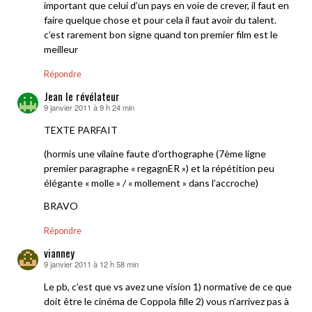
important que celui d’un pays en voie de crever, il faut en
faire quelque chose et pour cela il faut avoir du talent.
c’est rarement bon signe quand ton premier film est le
meilleur
Répondre
Jean le révélateur
9 janvier 2011 à 9 h 24 min
dit :
TEXTE PARFAIT
(hormis une vilaine faute d’orthographe (7ème ligne
premier paragraphe « regagnER ») et la répétition peu
élégante « molle » / « mollement » dans l’accroche)
BRAVO
Répondre
vianney
9 janvier 2011 à 12 h 58 min
dit :
Le pb, c’est que vs avez une vision 1) normative de ce que
doit être le cinéma de Coppola fille 2) vous n’arrivez pas à