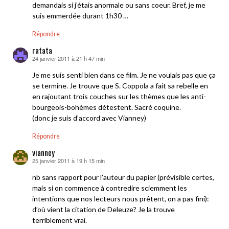
demandais si j’étais anormale ou sans coeur. Bref, je me
suis emmerdée durant 1h30 …
Répondre
ratata
24 janvier 2011 à 21 h 47 min
dit :
Je me suis senti bien dans ce film. Je ne voulais pas que ça
se termine. Je trouve que S. Coppola a fait sa rebelle en
en rajoutant trois couches sur les thèmes que les anti-
bourgeois-bohèmes détestent. Sacré coquine.
(donc je suis d’accord avec Vianney)
Répondre
vianney
25 janvier 2011 à 19 h 15 min
dit :
nb sans rapport pour l’auteur du papier (prévisible certes,
mais si on commence à contredire sciemment les
intentions que nos lecteurs nous prêtent, on a pas fini):
d’où vient la citation de Deleuze? Je la trouve
terriblement vrai.