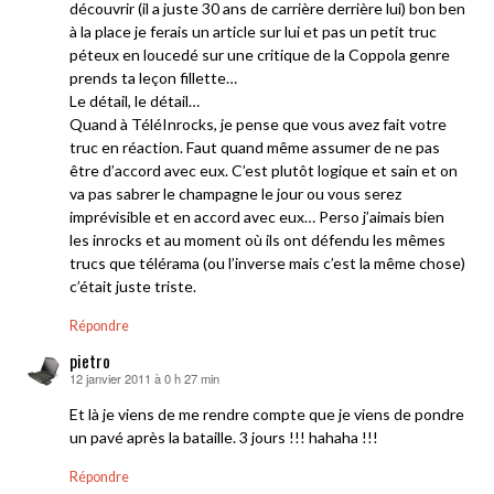
découvrir (il a juste 30 ans de carrière derrière lui) bon ben
à la place je ferais un article sur lui et pas un petit truc
péteux en loucedé sur une critique de la Coppola genre
prends ta leçon fillette…
Le détail, le détail…
Quand à TéléInrocks, je pense que vous avez fait votre
truc en réaction. Faut quand même assumer de ne pas
être d’accord avec eux. C’est plutôt logique et sain et on
va pas sabrer le champagne le jour ou vous serez
imprévisible et en accord avec eux… Perso j’aimais bien
les inrocks et au moment où ils ont défendu les mêmes
trucs que télérama (ou l’inverse mais c’est la même chose)
c’était juste triste.
Répondre
pietro
12 janvier 2011 à 0 h 27 min
dit :
Et là je viens de me rendre compte que je viens de pondre
un pavé après la bataille. 3 jours !!! hahaha !!!
Répondre