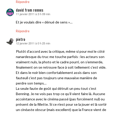
Répondre
david from rennes
11 janvier 2011 à 3 h 09 min
dit :
Et je voulais dire « dénué de sens »…
Répondre
pietro
12 janvier 2011 à 0 h 25 min
dit :
Plutôt d’accord avec la critique, même si pour moi le côté
nanardesque du truc me touche parfois : les acteurs son
vraiment nuls, la photo et le cadre pourri, on s’emmerde,
finalement on se retrouve face à soit tellement c’est vide.
Et dans le noir bien confortablement assis dans son
fauteuil c’est pas toujours une mauvaise manière de
perdre son temps…
La seule faute de goût qui détruit un peu tout c’est
Benning. Je ne vois pas trop ce qu’il vient faire là. Aucune
accointance avec le cinéma passé (pas forcément nul) ou
présent de la fillette. Si ce n’est pour se la jouer et là sortir
un cinéaste obscur (mais excellent) que la France vient de