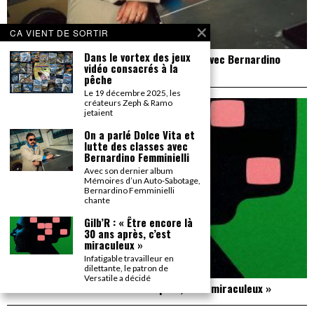
CA VIENT DE SORTIR
Dans le vortex des jeux
On a parlé Dolce Vita et lutte des classes avec Bernardino
vidéo consacrés à la
Femminielli
pêche
Le 19 décembre 2025, les
créateurs Zeph & Ramo
jetaient
On a parlé Dolce Vita et
lutte des classes avec
Bernardino Femminielli
Avec son dernier album
Mémoires d’un Auto-Sabotage,
Bernardino Femminielli
chante
Gilb’R : « Être encore là
30 ans après, c’est
miraculeux »
Infatigable travailleur en
dilettante, le patron de
Versatile a décidé
Gilb’R : « Être encore là 30 ans après, c’est miraculeux »