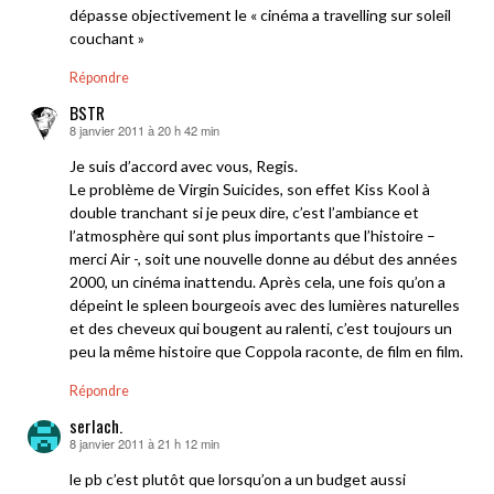
dépasse objectivement le « cinéma a travelling sur soleil
couchant »
Répondre
BSTR
8 janvier 2011 à 20 h 42 min
dit :
Je suis d’accord avec vous, Regis.
Le problème de Virgin Suicides, son effet Kiss Kool à
double tranchant si je peux dire, c’est l’ambiance et
l’atmosphère qui sont plus importants que l’histoire –
merci Air -, soit une nouvelle donne au début des années
2000, un cinéma inattendu. Après cela, une fois qu’on a
dépeint le spleen bourgeois avec des lumières naturelles
et des cheveux qui bougent au ralenti, c’est toujours un
peu la même histoire que Coppola raconte, de film en film.
Répondre
serlach.
8 janvier 2011 à 21 h 12 min
dit :
le pb c’est plutôt que lorsqu’on a un budget aussi