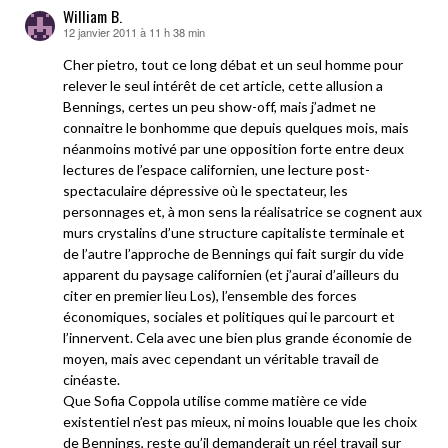
William B.
12 janvier 2011 à 11 h 38 min
dit :
Cher pietro, tout ce long débat et un seul homme pour
relever le seul intérêt de cet article, cette allusion a
Bennings, certes un peu show-off, mais j’admet ne
connaitre le bonhomme que depuis quelques mois, mais
néanmoins motivé par une opposition forte entre deux
lectures de l’espace californien, une lecture post-
spectaculaire dépressive où le spectateur, les
personnages et, à mon sens la réalisatrice se cognent aux
murs crystalins d’une structure capitaliste terminale et
de l’autre l’approche de Bennings qui fait surgir du vide
apparent du paysage californien (et j’aurai d’ailleurs du
citer en premier lieu Los), l’ensemble des forces
économiques, sociales et politiques qui le parcourt et
l’innervent. Cela avec une bien plus grande économie de
moyen, mais avec cependant un véritable travail de
cinéaste.
Que Sofia Coppola utilise comme matière ce vide
existentiel n’est pas mieux, ni moins louable que les choix
de Bennings, reste qu’il demanderait un réel travail sur