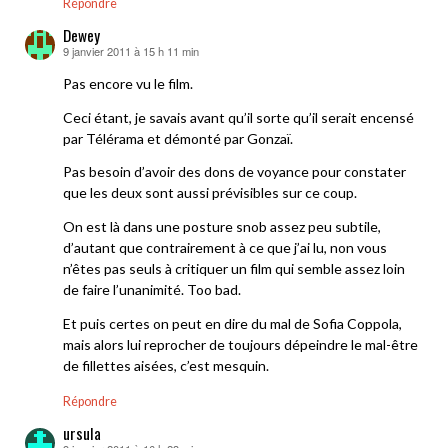
Répondre
Dewey
9 janvier 2011 à 15 h 11 min
dit :
Pas encore vu le film.
Ceci étant, je savais avant qu’il sorte qu’il serait encensé
par Télérama et démonté par Gonzaï.
Pas besoin d’avoir des dons de voyance pour constater
que les deux sont aussi prévisibles sur ce coup.
On est là dans une posture snob assez peu subtile,
d’autant que contrairement à ce que j’ai lu, non vous
n’êtes pas seuls à critiquer un film qui semble assez loin
de faire l’unanimité. Too bad.
Et puis certes on peut en dire du mal de Sofia Coppola,
mais alors lui reprocher de toujours dépeindre le mal-être
de fillettes aisées, c’est mesquin.
Répondre
ursula