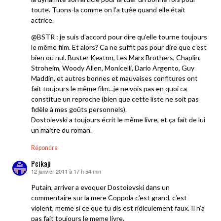
toute. Tuons-la comme on l’a tuée quand elle était
actrice.
@BSTR : je suis d’accord pour dire qu’elle tourne toujours
le même film. Et alors? Ca ne suffit pas pour dire que c’est
bien ou nul. Buster Keaton, Les Marx Brothers, Chaplin,
Stroheim, Woody Allen, Monicelli, Dario Argento, Guy
Maddin, et autres bonnes et mauvaises confitures ont
fait toujours le même film…je ne vois pas en quoi ca
constitue un reproche (bien que cette liste ne soit pas
fidèle à mes goûts personnels).
Dostoievski a toujours écrit le même livre, et ça fait de lui
un maitre du roman.
Répondre
Peikaji
12 janvier 2011 à 17 h 54 min
dit :
Putain, arriver a evoquer Dostoievski dans un
commentaire sur la mere Coppola c’est grand, c’est
violent, meme si ce que tu dis est ridiculement faux. Il n’a
pas fait toujours le meme livre.