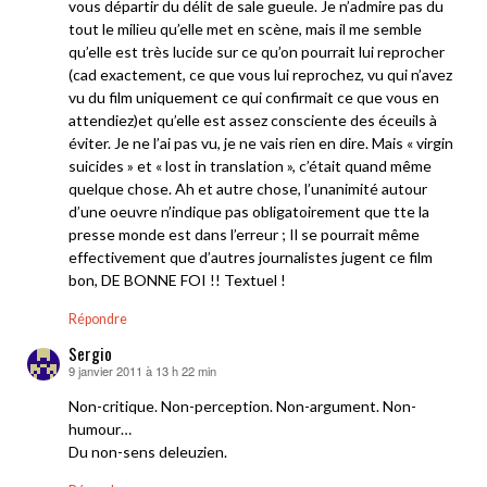
vous départir du délit de sale gueule. Je n’admire pas du
tout le milieu qu’elle met en scène, mais il me semble
qu’elle est très lucide sur ce qu’on pourrait lui reprocher
(cad exactement, ce que vous lui reprochez, vu qui n’avez
vu du film uniquement ce qui confirmait ce que vous en
attendiez)et qu’elle est assez consciente des éceuils à
éviter. Je ne l’ai pas vu, je ne vais rien en dire. Mais « virgin
suicides » et « lost in translation », c’était quand même
quelque chose. Ah et autre chose, l’unanimité autour
d’une oeuvre n’indique pas obligatoirement que tte la
presse monde est dans l’erreur ; Il se pourrait même
effectivement que d’autres journalistes jugent ce film
bon, DE BONNE FOI !! Textuel !
Répondre
Sergio
9 janvier 2011 à 13 h 22 min
dit :
Non-critique. Non-perception. Non-argument. Non-
humour…
Du non-sens deleuzien.