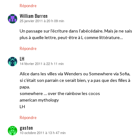
Répondre
William Burren
25 janvier 2011 à 20 h 09 min
dit :
Un passage sur l’écriture dans l’abécédaire. Mais je ne sais
plus à quelle lettre, peut-être à L comme littérature…
Répondre
LH
14 février 2011 à 22 h 11 min
dit :
Alice dans les villes via Wenders ou Somewhere via Sofia,
si c’était son parrain ce serait bien, y a pas que des filles à
papa.
somewhere … over the rainbow les cocos
american mythology
LH
Répondre
gaston
10 octobre 2011 à 13 h 47 min
dit :