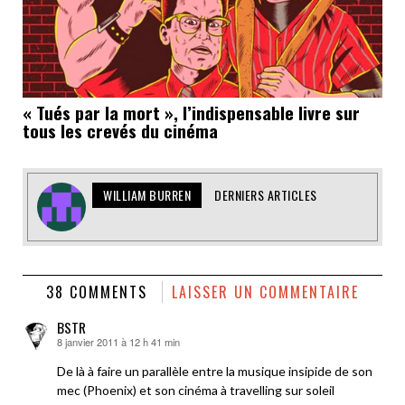
« Tués par la mort », l’indispensable livre sur
tous les crevés du cinéma
WILLIAM BURREN
DERNIERS ARTICLES
38 COMMENTS
LAISSER UN COMMENTAIRE
BSTR
8 janvier 2011 à 12 h 41 min
dit :
De là à faire un parallèle entre la musique insipide de son
mec (Phoenix) et son cinéma à travelling sur soleil