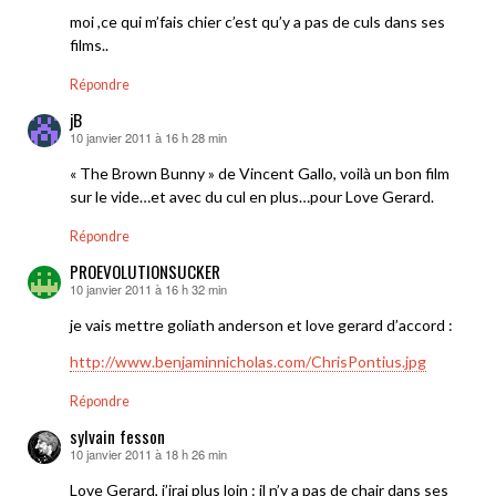
moi ,ce qui m’fais chier c’est qu’y a pas de culs dans ses
films..
Répondre
jB
10 janvier 2011 à 16 h 28 min
dit :
« The Brown Bunny » de Vincent Gallo, voilà un bon film
sur le vide…et avec du cul en plus…pour Love Gerard.
Répondre
PROEVOLUTIONSUCKER
10 janvier 2011 à 16 h 32 min
dit :
je vais mettre goliath anderson et love gerard d’accord :
http://www.benjaminnicholas.com/ChrisPontius.jpg
Répondre
sylvain fesson
10 janvier 2011 à 18 h 26 min
dit :
Love Gerard, j’irai plus loin : il n’y a pas de chair dans ses