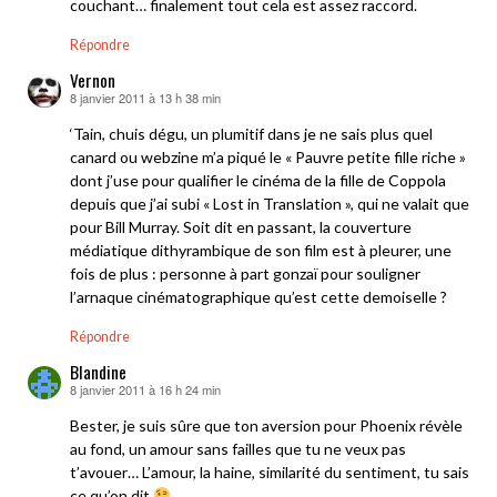
couchant… finalement tout cela est assez raccord.
Répondre
Vernon
8 janvier 2011 à 13 h 38 min
dit :
‘Tain, chuis dégu, un plumitif dans je ne sais plus quel
canard ou webzine m’a piqué le « Pauvre petite fille riche »
dont j’use pour qualifier le cinéma de la fille de Coppola
depuis que j’ai subi « Lost in Translation », qui ne valait que
pour Bill Murray. Soit dit en passant, la couverture
médiatique dithyrambique de son film est à pleurer, une
fois de plus : personne à part gonzaï pour souligner
l’arnaque cinématographique qu’est cette demoiselle ?
Répondre
Blandine
8 janvier 2011 à 16 h 24 min
dit :
Bester, je suis sûre que ton aversion pour Phoenix révèle
au fond, un amour sans failles que tu ne veux pas
t’avouer… L’amour, la haine, similarité du sentiment, tu sais
ce qu’on dit