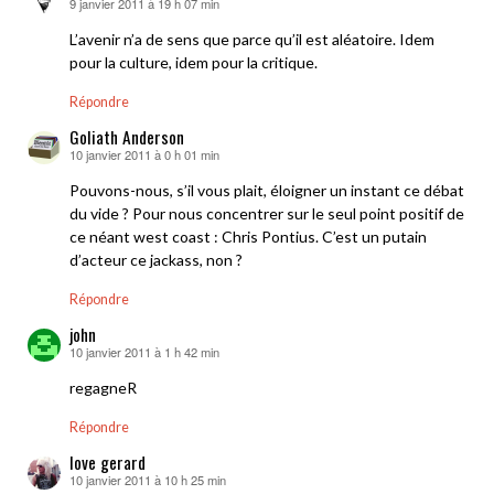
9 janvier 2011 à 19 h 07 min
dit :
L’avenir n’a de sens que parce qu’il est aléatoire. Idem
pour la culture, idem pour la critique.
Répondre
Goliath Anderson
10 janvier 2011 à 0 h 01 min
dit :
Pouvons-nous, s’il vous plait, éloigner un instant ce débat
du vide ? Pour nous concentrer sur le seul point positif de
ce néant west coast : Chris Pontius. C’est un putain
d’acteur ce jackass, non ?
Répondre
john
10 janvier 2011 à 1 h 42 min
dit :
regagneR
Répondre
love gerard
10 janvier 2011 à 10 h 25 min
dit :