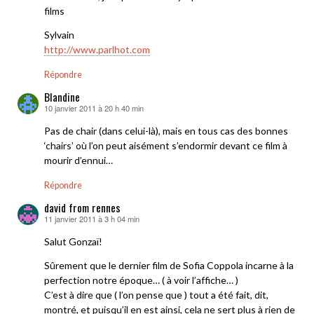
films
Sylvain
http://www.parlhot.com
Répondre
Blandine
10 janvier 2011 à 20 h 40 min
dit :
Pas de chair (dans celui-là), mais en tous cas des bonnes
‘chairs’ où l’on peut aisément s’endormir devant ce film à
mourir d’ennui…
Répondre
david from rennes
11 janvier 2011 à 3 h 04 min
dit :
Salut Gonzaï!
Sûrement que le dernier film de Sofia Coppola incarne à la
perfection notre époque… ( à voir l’affiche… )
C’est à dire que ( l’on pense que ) tout a été fait, dit,
montré, et puisqu’il en est ainsi, cela ne sert plus à rien de