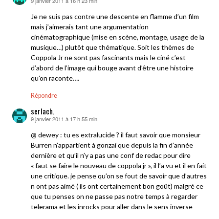
9 janvier 2011 à 16 h 23 min
dit :
Je ne suis pas contre une descente en flamme d’un film
mais j’aimerais tant une argumentation
cinématographique (mise en scène, montage, usage de la
musique…) plutôt que thématique. Soit les thèmes de
Coppola Jr ne sont pas fascinants mais le ciné c’est
d’abord de l’image qui bouge avant d’être une histoire
qu’on raconte….
Répondre
serlach.
9 janvier 2011 à 17 h 55 min
dit :
@ dewey : tu es extralucide ? il faut savoir que monsieur
Burren n’appartient à gonzai que depuis la fin d’année
dernière et qu’il n’y a pas une conf de redac pour dire
« faut se faire le nouveau de coppola jr », il l’a vu et il en fait
une critique. je pense qu’on se fout de savoir que d’autres
n ont pas aimé ( ils ont certainement bon goût) malgré ce
que tu penses on ne passe pas notre temps à regarder
telerama et les inrocks pour aller dans le sens inverse