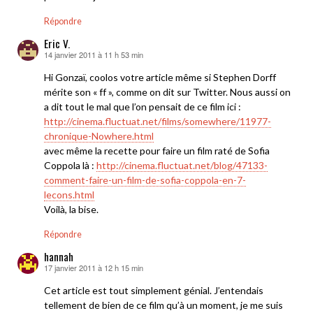
Répondre
Eric V.
14 janvier 2011 à 11 h 53 min
dit :
Hi Gonzaï, coolos votre article même si Stephen Dorff
mérite son « ff », comme on dit sur Twitter. Nous aussi on
a dit tout le mal que l’on pensait de ce film ici :
http://cinema.fluctuat.net/films/somewhere/11977-
chronique-Nowhere.html
avec même la recette pour faire un film raté de Sofia
Coppola là :
http://cinema.fluctuat.net/blog/47133-
comment-faire-un-film-de-sofia-coppola-en-7-
lecons.html
Voilà, la bise.
Répondre
hannah
17 janvier 2011 à 12 h 15 min
dit :
Cet article est tout simplement génial. J’entendais
tellement de bien de ce film qu’à un moment, je me suis