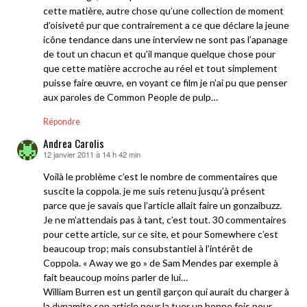
cette matière, autre chose qu’une collection de moment
d’oisiveté pur que contrairement a ce que déclare la jeune
icône tendance dans une interview ne sont pas l’apanage
de tout un chacun et qu’il manque quelque chose pour
que cette matière accroche au réel et tout simplement
puisse faire œuvre, en voyant ce film je n’ai pu que penser
aux paroles de Common People de pulp…
Répondre
Andrea Carolis
12 janvier 2011 à 14 h 42 min
dit :
Voilà le problème c’est le nombre de commentaires que
suscite la coppola. je me suis retenu jusqu’à présent
parce que je savais que l’article allait faire un gonzaibuzz.
Je ne m’attendais pas à tant, c’est tout. 30 commentaires
pour cette article, sur ce site, et pour Somewhere c’est
beaucoup trop; mais consubstantiel à l’intérêt de
Coppola. « Away we go » de Sam Mendes par exemple à
fait beaucoup moins parler de lui…
William Burren est un gentil garçon qui aurait du charger à
la dynamite son article pour la tuer un bonne fois pour