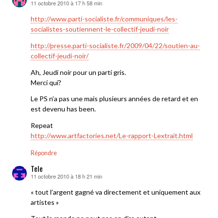
11 octobre 2010 à 17 h 58 min
dit :
http://www.parti-socialiste.fr/communiques/les-
socialistes-soutiennent-le-collectif-jeudi-noir
http://presse.parti-socialiste.fr/2009/04/22/soutien-au-
collectif-jeudi-noir/
Ah, Jeudi noir pour un parti gris.
Merci qui?
Le PS n’a pas une mais plusieurs années de retard et en
est devenu has been.
Repeat
http://www.artfactories.net/Le-rapport-Lextrait.html
Répondre
Tele
11 octobre 2010 à 18 h 21 min
dit :
« tout l’argent gagné va directement et uniquement aux
artistes »