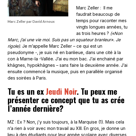
Marc Zeller : Il me
faudrait beaucoup de
temps pour raconter mes
Marc Zeller par David Arnoux
vingts longues années, tu
as trois heures ?
(«Non
Marc, j’ai une vie moi. Suis pas un squateur branleur». Je
rigole)
. Je m’appelle Marc Zeller – ce qui est un
pseudonyme -, je suis né en banlieue, dans une cité à la
con à Marne-la -Vallée. J’ai eu mon bac. J’ai enchainé par
khâgnes, hypokhâgnes – sans faire la deuxième année. J’ai
ensuite commencé la musique, puis en parallèle organisé
des soirées à Paris.
Tu es un ex
Jeudi Noir
. Tu peux me
présenter ce concept que tu as crée
l’année dernière?
MZ : Ex ? Non, j’y suis toujours, à la Marquise (1). Mais cela
n’a rien à voir avec mon travail au XIII. En gros, je donne un
lieu à des étudiants pour leur année scolaire avec diverses