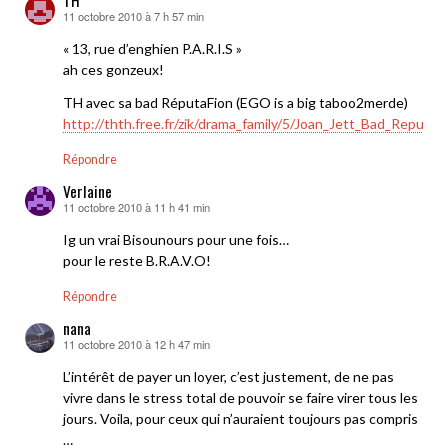
11 octobre 2010 à 7 h 57 min
dit :
« 13, rue d’enghien P.A.R.I.S »
ah ces gonzeux!
TH avec sa bad RéputaFion (EGO is a big taboo2merde)
http://thth.free.fr/zik/drama_family/5/Joan_Jett_Bad_Reputat
Répondre
Verlaine
11 octobre 2010 à 11 h 41 min
dit :
Ig un vrai Bisounours pour une fois…
pour le reste B.R.A.V.O!
Répondre
nana
11 octobre 2010 à 12 h 47 min
dit :
L’intérêt de payer un loyer, c’est justement, de ne pas
vivre dans le stress total de pouvoir se faire virer tous les
jours. Voila, pour ceux qui n’auraient toujours pas compris
…