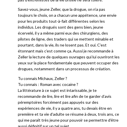
Savez-vous, jeune Zeller, que la drogue, on n’a pas
toujours le choix, on a chacun une appétence, une envie
pour les produits tout-à-fait différentes selon les
individus. Les drogués sont des gens bien, jeune
écervelé, il y a même parmi eux des chirurgiens, des
pilotes de ligne, des traders qui se mettent minable et
pourtant, dans la vie, ils ne losent pas. Et oui. C’est
étonnant mais c’est comme ça. Aussi je recommande à
Zeller la lecture de quelques ouvrages qui lui ouvriront les
yeux sur la place fondamentale que peuvent occuper des
drogues, notamment dans un processus de création.
Tu connais Michaux, Zeller ?
Tu connais : Roman avec cocaïne ?
La littérature à ce sujet est intarissable, je te
recommande de lire, lire et lire afin de te garder d’avis
péremptoires forcément pas appuyés sur des
expériences de vie, il y a quatre ans, tu devais être en
première et ta vie d’adulte se résume à deux, trois ans, ce
qui me paraît très jeune pour pouvoir se permettre d’être
aussi définitif sur un tel sujet.