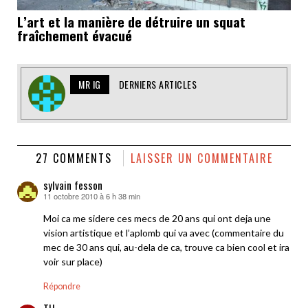
L’art et la manière de détruire un squat
fraîchement évacué
MR IG
DERNIERS ARTICLES
27 COMMENTS
LAISSER UN COMMENTAIRE
sylvain fesson
11 octobre 2010 à 6 h 38 min
dit :
Moi ca me sidere ces mecs de 20 ans qui ont deja une
vision artistique et l’aplomb qui va avec (commentaire du
mec de 30 ans qui, au-dela de ca, trouve ca bien cool et ira
voir sur place)
Répondre
TH