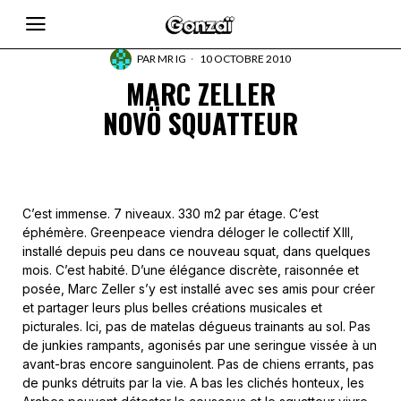
PAR
MR IG
10 OCTOBRE 2010
MARC ZELLER
NOVÖ SQUATTEUR
C’est immense. 7 niveaux. 330 m2 par étage. C’est
éphémère. Greenpeace viendra déloger le collectif XIII,
installé depuis peu dans ce nouveau squat, dans quelques
mois. C’est habité. D’une élégance discrète, raisonnée et
posée, Marc Zeller s’y est installé avec ses amis pour créer
et partager leurs plus belles créations musicales et
picturales. Ici, pas de matelas dégueus trainants au sol. Pas
de junkies rampants, agonisés par une seringue vissée à un
avant-bras encore sanguinolent. Pas de chiens errants, pas
de punks détruits par la vie. A bas les clichés honteux, les