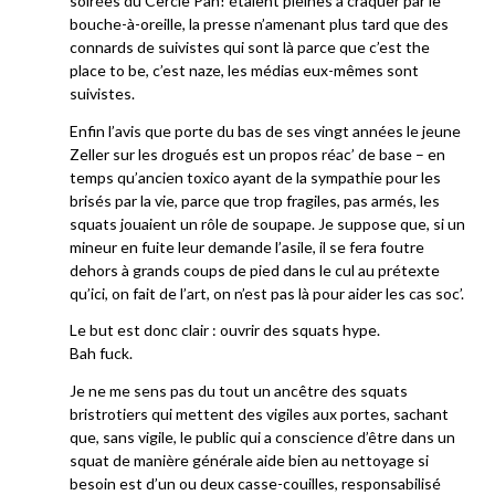
soirées du Cercle Pan! étaient pleines à craquer par le
bouche-à-oreille, la presse n’amenant plus tard que des
connards de suivistes qui sont là parce que c’est the
place to be, c’est naze, les médias eux-mêmes sont
suivistes.
Enfin l’avis que porte du bas de ses vingt années le jeune
Zeller sur les drogués est un propos réac’ de base – en
temps qu’ancien toxico ayant de la sympathie pour les
brisés par la vie, parce que trop fragiles, pas armés, les
squats jouaient un rôle de soupape. Je suppose que, si un
mineur en fuite leur demande l’asile, il se fera foutre
dehors à grands coups de pied dans le cul au prétexte
qu’ici, on fait de l’art, on n’est pas là pour aider les cas soc’.
Le but est donc clair : ouvrir des squats hype.
Bah fuck.
Je ne me sens pas du tout un ancêtre des squats
bristrotiers qui mettent des vigiles aux portes, sachant
que, sans vigile, le public qui a conscience d’être dans un
squat de manière générale aide bien au nettoyage si
besoin est d’un ou deux casse-couilles, responsabilisé