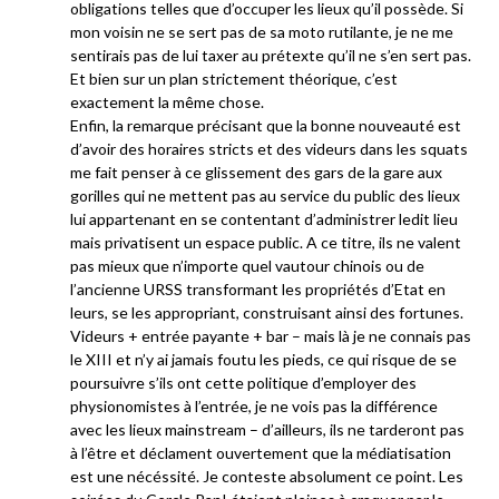
obligations telles que d’occuper les lieux qu’il possède. Si
mon voisin ne se sert pas de sa moto rutilante, je ne me
sentirais pas de lui taxer au prétexte qu’il ne s’en sert pas.
Et bien sur un plan strictement théorique, c’est
exactement la même chose.
Enfin, la remarque précisant que la bonne nouveauté est
d’avoir des horaires stricts et des videurs dans les squats
me fait penser à ce glissement des gars de la gare aux
gorilles qui ne mettent pas au service du public des lieux
lui appartenant en se contentant d’administrer ledit lieu
mais privatisent un espace public. A ce titre, ils ne valent
pas mieux que n’importe quel vautour chinois ou de
l’ancienne URSS transformant les propriétés d’Etat en
leurs, se les appropriant, construisant ainsi des fortunes.
Videurs + entrée payante + bar – mais là je ne connais pas
le XIII et n’y ai jamais foutu les pieds, ce qui risque de se
poursuivre s’ils ont cette politique d’employer des
physionomistes à l’entrée, je ne vois pas la différence
avec les lieux mainstream – d’ailleurs, ils ne tarderont pas
à l’être et déclament ouvertement que la médiatisation
est une nécéssité. Je conteste absolument ce point. Les