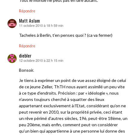
Tout le monde ne peut pas en dire autant.
Répondre
Matt Aslam
11 octobre 2010 à 18 h 59 min
dit :
Tacheles à Berlin, t’en penses quoi ? (ca va fermer)
Répondre
diebler
12 octobre 2010 à 22 h 15 min
dit :
Bonsoir.
Je tiens à exprimer un point de vue assez éloigné de celui
de ce jeune Zeller, ThTH nous ayant assimilé un peu vite
à ce type d’endroits. Précision : par « idéologie », nous
n’avons toujours cherché à squatter des lieux
appartenant exclusivement à l’Etat, considérant qu’on ne
peut revenir en 2010, sur la propriété privée, ceci étant
un rêve périmé d’autres siècles, 19è, peut-être 18ème, un
peu 20ème, mais enfin, comment peut-on considérer
qu’un bien qui appartienne à une personne lui donne des