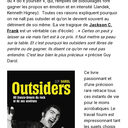
du « do it yourself », qui, remplies de bidouillages font
gagner les propos en émotion et en intensité (Jandek,
Kenneth Higney). Toutes ces raisons expliquent pourquoi
on ne naît pas outsider et qu’on le devient souvent au
détriment de soi même. (La vie tragique de
Jackson C.
Frank
est un véritable cas d’école) . «
Certes on peut y
laisser sa vie mais l’art est à ce prix. Il faut mettre sa peau
sur la table. Et c’est pourquoi les outsiders sont libres de
perdre ou de gagner. Ils disent ce qu’on ne veut pas
entendre. C’est leur bien le plus précieux »
précise Guy
Darol.
Ce livre
passionnant et
d’une précision
rare retrace tous
ces instants de vie
pour le moins
acrobatiques. Le
travail fourni est
impressionnant tant
les sujets choisis