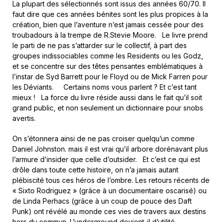
La plupart des sélectionnés sont issus des années 60/70. Il
faut dire que ces années bénites sont les plus propices à la
création, bien que l’aventure n’est jamais cessée pour des
troubadours à la trempe de R.Stevie Moore. Le livre prend
le parti de ne pas s’attarder sur le collectif, à part des
groupes indissociables comme les Residents ou les Godz,
et se concentre sur des têtes pensantes emblématiques à
l’instar de Syd Barrett pour le Floyd ou de Mick Farren pour
les Déviants. Certains noms vous parlent ? Et c’est tant
mieux ! La force du livre réside aussi dans le fait qu’il soit
grand public, et non seulement un dictionnaire pour snobs
avertis.
On s’étonnera ainsi de ne pas croiser quelqu’un comme
Daniel Johnston. mais il est vrai qu’il arbore dorénavant plus
l’armure d’insider que celle d’outsider. Et c’est ce qui est
drôle dans toute cette histoire, on n’a jamais autant
plébiscité tous ces héros de l’ombre. Les retours récents de
« Sixto Rodriguez » (grâce à un documentaire oscarisé) ou
de Linda Perhacs (grâce à un coup de pouce des Daft
Punk) ont révélé au monde ces vies de travers aux destins
hors du commun. L’underground devient-il d’utilité