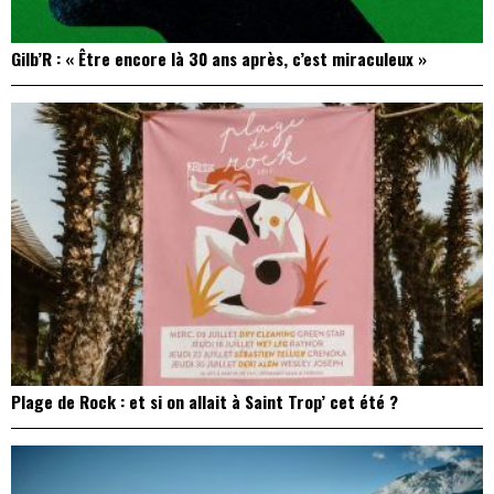
Gilb’R : « Être encore là 30 ans après, c’est miraculeux »
Plage de Rock : et si on allait à Saint Trop’ cet été ?