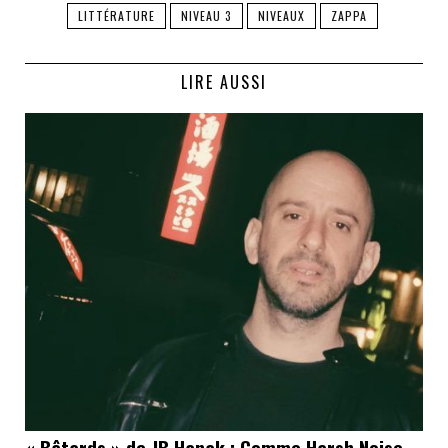
LITTÉRATURE
NIVEAU 3
NIVEAUX
ZAPPA
LIRE AUSSI
« Bâtards » de JB Hanak : Comme Harsh Noise