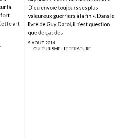
ur la
Dieu envoie toujours ses plus
ffort
valeureux guerriers à la fin ». Dans le
ette art
livre de Guy Darol, il n'est question
que de ça : des
5 AOÛT 2014
T
CULTURISME
·
LITTERATURE