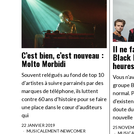
ll ne 
C’est bien, c’est nouveau :
Black 
Molto Morbidi
heure
Souvent relégués au fond de top 10
Vous n'av
d’artistes à suivre parrainés par des
groupe Bl
marques de téléphone, ils luttent
normal. P
contre 60 ans d’histoire pour se faire
d'existen
une place dans le cœur d’auditeurs
doute du
qui
nouvelle
22 JANVIER 2019
25 NOVEM
MUSICALEMENT
·
NEWCOMER
MUSIC