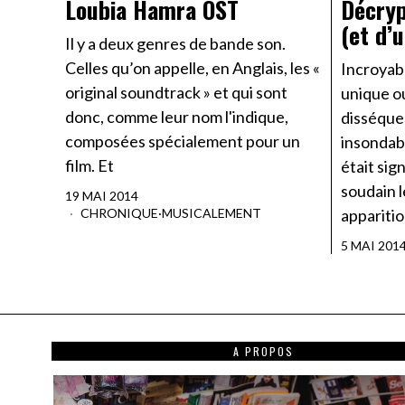
Loubia Hamra OST
Décryp
(et d’
Il y a deux genres de bande son.
Celles qu’on appelle, en Anglais, les «
Incroyab
original soundtrack » et qui sont
unique o
donc, comme leur nom l'indique,
disséquer
composées spécialement pour un
insondab
film. Et
était si
soudain l
19 MAI 2014
CHRONIQUE
·
MUSICALEMENT
apparitio
5 MAI 201
A PROPOS