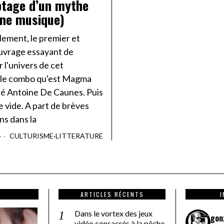
tage d’un mythe
une musique)
lement, le premier et
uvrage essayant de
 l'univers de cet
le combo qu'est Magma
gné Antoine De Caunes. Puis
e vide. A part de brèves
ns dans la
4
CULTURISME
·
LITTERATURE
ARTICLES RÉCENTS
Dans le vortex des jeux
gon
vidéo consacrés à la pêche