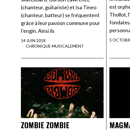
est orph
(chanteur, guitariste) et Isa Tineo
Thollot, 
(chanteur, batteur) se fréquentent
fondateu
grâce à leur passion commune pour
personna
l’engin. Ainsi ils
5 OCTOBR
14 JUIN 2018
CHRONIQUE
·
MUSICALEMENT
ZOMBIE ZOMBIE
MAGM