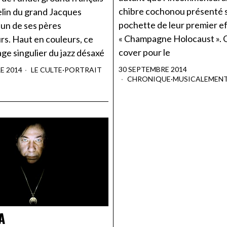
chibre cochonou présenté s
elin du grand Jacques
pochette de leur premier e
l'un de ses pères
« Champagne Holocaust ». C
rs. Haut en couleurs, ce
cover pour le
ge singulier du jazz désaxé
30 SEPTEMBRE 2014
E 2014
LE CULTE
·
PORTRAIT
CHRONIQUE
·
MUSICALEMEN
A