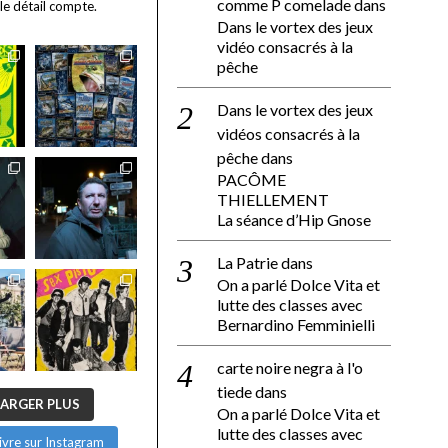
comme P comelade
dans
 le détail compte.
Dans le vortex des jeux
vidéo consacrés à la
pêche
Dans le vortex des jeux
vidéos consacrés à la
pêche
dans
PACÔME
THIELLEMENT
La séance d’Hip Gnose
La Patrie
dans
On a parlé Dolce Vita et
lutte des classes avec
Bernardino Femminielli
carte noire negra à l'o
tiede
dans
ARGER PLUS
On a parlé Dolce Vita et
lutte des classes avec
ivre sur Instagram