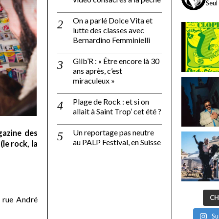
Seul
On a parlé Dolce Vita et
lutte des classes avec
Bernardino Femminielli
Gilb’R : « Être encore là 30
ans après, c’est
miraculeux »
Plage de Rock : et si on
allait à Saint Trop’ cet été ?
Un reportage pas neutre
gazine des
au PALP Festival, en Suisse
le rock, la
CH
 rue André
Su