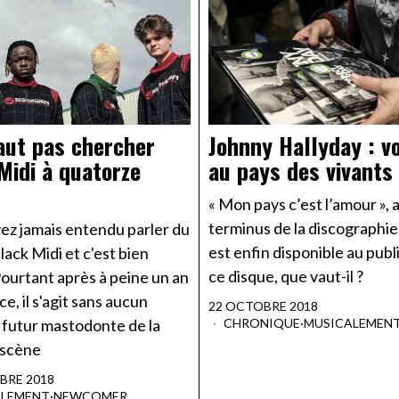
faut pas chercher
Johnny Hallyday : v
Midi à quatorze
au pays des vivants
s
« Mon pays c’est l’amour »,
terminus de la discographie
ez jamais entendu parler du
est enfin disponible au publ
ack Midi et c'est bien
ce disque, que vaut-il ?
ourtant après à peine un an
ce, il s'agit sans aucun
22 OCTOBRE 2018
 futur mastodonte de la
CHRONIQUE
·
MUSICALEMEN
 scène
BRE 2018
ALEMENT
·
NEWCOMER