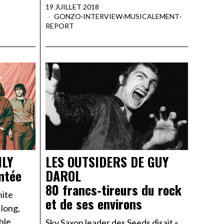
19 JUILLET 2018
GONZO
·
INTERVIEW
·
MUSICALEMENT
·
REPORT
ILY
LES OUTSIDERS DE GUY
ntée
DAROL
80 francs-tireurs du rock
hite
et de ses environs
 long,
ble
Sky Saxon leader des Seeds disait «