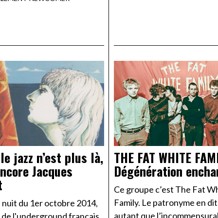
e jazz n’est plus là,
THE FAT WHITE FAM
 encore Jacques
Dégénération encha
t
Ce groupe c’est The Fat W
Family. Le patronyme en dit
 nuit du 1er octobre 2014,
autant que l’incommensura
 de l'underground français