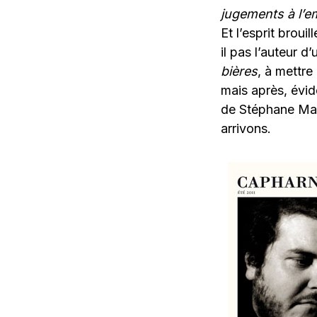
jugements à l’e
Et l’esprit brouil
il pas l’auteur d
bières
, à mettr
mais après, évid
de Stéphane Malla
arrivons.