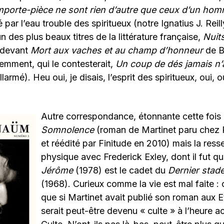
mporte-pièce ne sont rien d’autre que ceux d’un ho
lé par l’eau trouble des spiritueux (notre Ignatius J. Reil
’un des plus beaux titres de la littérature française,
Nuit
e devant
Mort aux vaches et au champ d’honneur
de B
emment, qui le contesterait,
Un coup de dés jamais n’a
rmé). Heu oui, je disais, l’esprit des spiritueux, oui, o
Autre correspondance, étonnante cette fois 
Somnolence
(roman de Martinet paru chez 
et réédité par Finitude en 2010) mais la res
physique avec Frederick Exley, dont il fut q
Jérôme
(1978) est le cadet du
Dernier stade
(1968). Curieux comme la vie est mal faite :
que si Martinet avait publié son roman aux Et
serait peut-être devenu « culte » à l’heure a