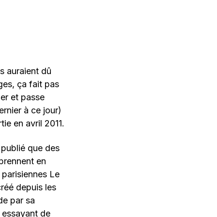
s auraient dû
ges, ça fait pas
ier et passe
rnier à ce jour)
tie en avril 2011.
 publié que des
reprennent en
 parisiennes Le
créé depuis les
de par sa
 essayant de