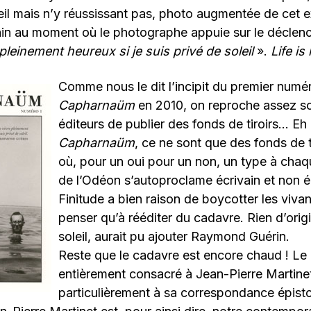
reil mais n’y réussissant pas, photo augmentée de cet 
vain au moment où le photographe appuie sur le déclen
pleinement heureux si je suis privé de soleil
».
Life is 
Comme nous le dit l’incipit du premier numé
Capharnaüm
en 2010, on reproche assez so
éditeurs de publier des fonds de tiroirs… Eh 
Capharnaüm
, ce ne sont que des fonds de ti
où, pour un oui pour un non, un type à chaq
de l’Odéon s’autoproclame écrivain et non éc
Finitude a bien raison de boycotter les vivan
penser qu’à rééditer du cadavre. Rien d’origi
soleil, aurait pu ajouter Raymond Guérin.
Reste que le cadavre est encore chaud ! Le
entièrement consacré à Jean-Pierre Martinet
particulièrement à sa correspondance épisto