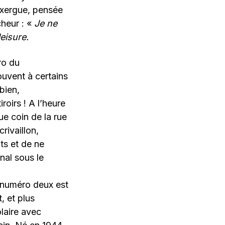
exergue, pensée
cheur : «
Je ne
leisure.
ro du
uvent à certains
bien,
roirs ! A l’heure
ue coin de la rue
rivaillon,
ts et de ne
nal sous le
 numéro deux est
, et plus
laire avec