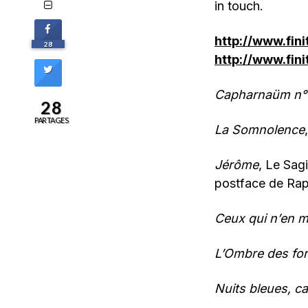
in touch.
http://www.fini
28
http://www.fin
Capharnaüm
n°
28
PARTAGES
La Somnolence
Jérôme
, Le Sagi
postface de Rap
Ceux qui n’en m
L’Ombre des for
Nuits bleues, c