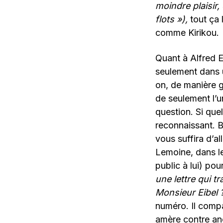
moindre plaisir,
flots »),
tout ça 
comme Kirikou.
Quant à Alfred E
seulement dans u
on, de manière g
de seulement l’u
question. Si quel
reconnaissant. B
vous suffira d’al
Lemoine, dans l
public à lui) pou
une lettre qui 
Monsieur Eibel 
numéro. Il compa
amère contre a