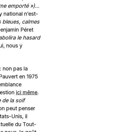
mme emporté »)
…
ly national n’est-
s bleues, calmes
enjamin Péret
bolira le hasard
ui, nous y
: non pas la
Pauvert en 1975
semblance
uestion
ici même
.
 de la soif
 on peut penser
ats-Unis, il
ctuelle du Tout-