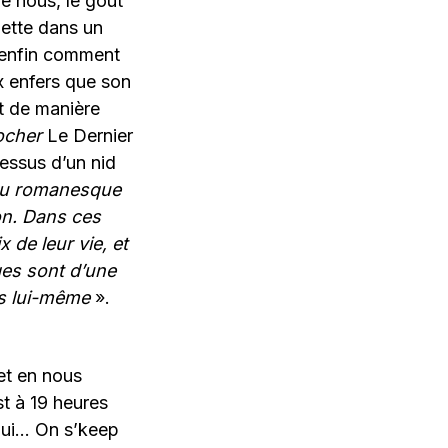
ue nous, le goût
jette dans un
 enfin comment
x enfers que son
t de manière
rocher
Le Dernier
essus d’un nid
 au romanesque
on. Dans ces
 de leur vie, et
ges sont d’une
as lui-même
».
et en nous
t à 19 heures
oui… On s’keep