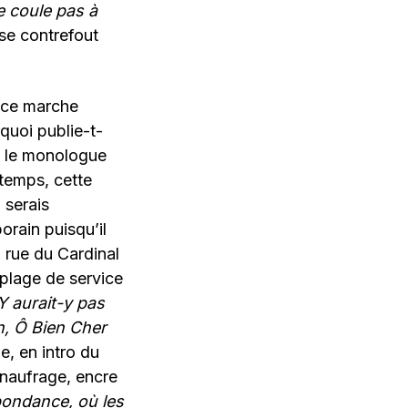
ne coule pas à
 se contrefout
ance marche
quoi publie-t-
 » le monologue
gtemps, cette
 serais
orain puisqu’il
, rue du Cardinal
 plage de service
Y aurait-y pas
n, Ô Bien Cher
ue, en intro du
 naufrage, encre
ondance, où les