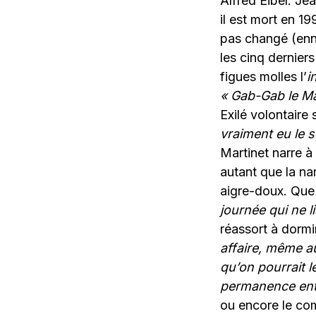
Alfred Eibel. Je
il est mort en 19
pas changé (ennu
les cinq derniers
figues molles l’
i
« Gab-Gab le Ma
Exilé volontaire
vraiment eu le 
Martinet narre à 
autant que la nar
aigre-doux. Que
journée qui ne l
réassort à dorm
affaire, même a
qu’on pourrait l
permanence entr
ou encore le c