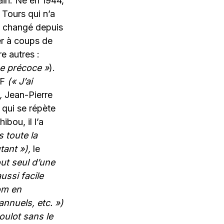
ain. Né en 1944,
e Tours qui n’a
it changé depuis
ter à coups de
e autres :
me précoce »
).
TF
(« J’ai
,
Jean-Pierre
 qui se répète
ibou, il l’a
 toute la
tant »),
le
out seul d’une
ssi facile
lom en
nnuels, etc. »)
boulot sans le