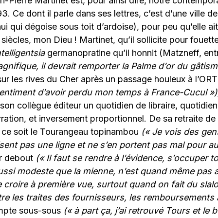
an-Pierre Martinet est, pour ainsi dire, notre contempor
93. Ce dont il parle dans ses lettres, c’est d’une ville d
i qui dégoise sous toit d’ardoise), pour peu qu’elle a
 siècles, mon Dieu ! Martinet, qu’il sollicite pour fouet
ntelligentsia
germanopratine qu’il honnit (Matzneff, entr
gnifique, il devrait remporter la Palme d’or du gâtis
 sur les rives du Cher après un passage houleux à l’OR
sentiment d’avoir perdu mon temps à France-Cucul »)
son collègue éditeur un quotidien de libraire, quotidien
ration, et inversement proportionnel. De sa retraite de h
 ce soit le Tourangeau topinambou
(« Je vois des gens
isent pas une ligne et ne s’en portent pas mal pour au
ir debout
(« Il faut se rendre à l’évidence, s’occuper t
ussi modeste que la mienne, n’est quand même pas au
e croire à première vue, surtout quand on fait du sla
e les traites des fournisseurs, les remboursements a
ompte sous-sous
(« à part ça, j’ai retrouvé Tours et le 