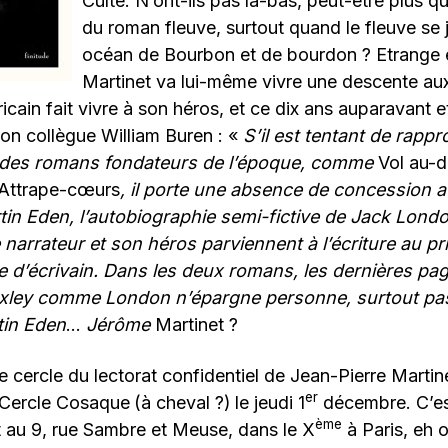
Culte. N’ont-ils pas là-bas, peut-être plus q
du roman fleuve, surtout quand le fleuve se 
océan de Bourbon et de bourdon ? Etrange
Martinet va lui-même vivre une descente au
ain fait vivre à son héros, et ce dix ans auparavant e
 mon collègue William Buren : «
S’il est tentant de rapp
des romans fondateurs de l’époque, comme
Vol au-d
Attrape-cœurs
, il porte une absence de concession
rtin Eden, l’autobiographie semi-fictive de Jack Lond
narrateur et son héros parviennent à l’écriture au prix
e d’écrivain. Dans les deux romans, les dernières pa
 Exley comme London n’épargne personne, surtout p
tin Eden
…
Jérôme
Martinet ?
 cercle du lectorat confidentiel de Jean-Pierre Martin
er
 Cercle Cosaque
(à cheval ?)
le jeudi 1
décembre. C’es
ème
t au 9, rue Sambre et Meuse, dans le X
à Paris, eh 