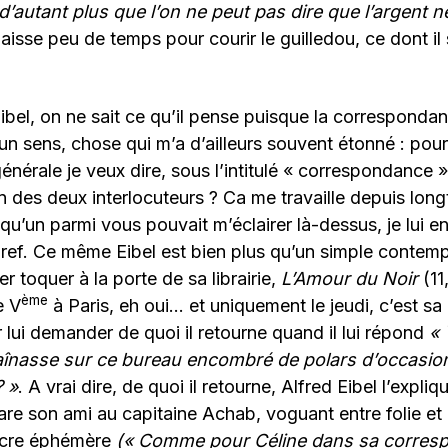
 d’autant plus que l’on ne peut pas dire que l’argent 
laisse peu de temps pour courir le guilledou, ce dont il
ibel, on ne sait ce qu’il pense puisque la correspond
n sens, chose qui m’a d’ailleurs souvent étonné : pour
énérale je veux dire, sous l’intitulé « correspondance
n des deux interlocuteurs ? Ca me travaille depuis lon
qu’un parmi vous pouvait m’éclairer là-dessus, je lui en
ref. Ce même Eibel est bien plus qu’un simple contemp
ler toquer à la porte de sa librairie,
L’Amour du Noir
(11
ème
e V
à Paris, eh oui… et uniquement le jeudi, c’est sa
r lui demander de quoi il retourne quand il lui répond
« 
traînasse sur ce bureau encombré de polars d’occasio
? »
. A vrai dire, de quoi il retourne, Alfred Eibel l’expliq
re son ami au capitaine Achab, voguant entre folie et
ncre éphémère
(« Comme pour Céline dans sa corresp