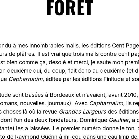
FORÊT
pondu à mes innombrables mails, les éditions Cent Page
s de plâtres. Il est vrai que trois mails contre cent pa
’est bien comme ça, désolé et merci, je saute mon prem
n deuxième qui, du coup, fait écho au deuxième (et de
vue
Capharnaüm
, éditée par les éditions Finitude et sor
itude sont basées à Bordeaux et n’avaient, avant 2010,
omans, nouvelles, journaux). Avec
Capharnaüm
, ils 
s choses là où la revue
Grandes Largeurs
des éditions
 (dont l’un des deux fondateurs, Dominique
Gaultier
, a 
ttante) les a laissées. Le premier numéro donne le ton, 
oto de Raymond Guérin à mi-cou dans une eau limpide,