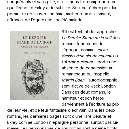
conquérants et sans pitié, mais il nous fait comprendre ce
que l’échec d’Exley a de sublime. Seul cet échec peut lui
permettre de sauver son âme, malheureux mais vivant,
affranchi de l’ego d’une société malade.
S’il est tentant de rapprocher
Le Dernier Stade de la soif
des
romans fondateurs de
l’époque, comme
Vol au-
dessus d’un nid de coucou
ou
L’Attrape-cœurs
, il porte une
absence de concession au
romanesque qui rappelle
Martin Eden
, l’autobiographie
semi-fictive de Jack London.
Dans ces deux romans, le
narrateur et son héros
parviennent à l’écriture au prix
de leur vie, et de leur fantasme d’écrivain. Dans les deux
romans, les dernières pages sont d’une rare beauté et
Exley comme London n’épargne personne, surtout pas lui-
même. Les personnages de son roman sont à peine fictifs,