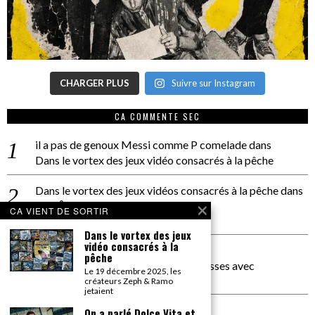
CHARGER PLUS
Suivre sur Instagram
CA COMMENTE SEC
il a pas de genoux Messi comme P comelade
dans
Dans le vortex des jeux vidéo consacrés à la pêche
Dans le vortex des jeux vidéos consacrés à la pêche
dans
PACÔME THIELLEMENT
CA VIENT DE SORTIR
La séance d’Hip Gnose
Dans le vortex des jeux
vidéo consacrés à la
La Patrie
dans
pêche
On a parlé Dolce Vita et lutte des classes avec
Le 19 décembre 2025, les
Bernardino Femminielli
créateurs Zeph & Ramo
jetaient
carte noire negra à l'o tiede
dans
On a parlé Dolce Vita et