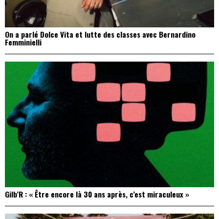
On a parlé Dolce Vita et lutte des classes avec Bernardino
Femminielli
Gilb’R : « Être encore là 30 ans après, c’est miraculeux »