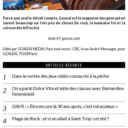
Parce que seul le détail compte, Gonzaï est le magazine des gens qui en
savent beaucoup sur très peu de choses (le rock, la mauvaise foi et la
cuisson des biftecks).
desk AT gonzai.com
Edité par GONZAÏ MEDIA. Pour tout envoi : CBE, 6 rue André Messager, pour
GONZAÏ, 75018 Paris
ARTICLES RÉCENTS
Dans le vortex des jeux vidéo consacrés à la pêche
On a parlé Dolce Vita et lutte des classes avec Bernardino
Femminielli
Gilb’R : « Être encore là 30 ans après, c’est miraculeux »
Plage de Rock : et si on allait à Saint Trop’ cet été ?