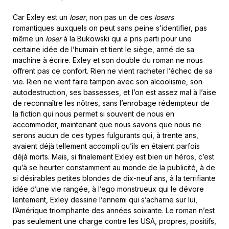
Car Exley est un
loser
, non pas un de ces
losers
romantiques auxquels on peut sans peine s’identifier, pas
même un
loser
à la Bukowski qui a pris parti pour une
certaine idée de l’humain et tient le siège, armé de sa
machine à écrire. Exley et son double du roman ne nous
offrent pas ce confort. Rien ne vient racheter l’échec de sa
vie. Rien ne vient faire tampon avec son alcoolisme, son
autodestruction, ses bassesses, et l’on est assez mal à l’aise
de reconnaître les nôtres, sans l’enrobage rédempteur de
la fiction qui nous permet si souvent de nous en
accommoder, maintenant que nous savons que nous ne
serons aucun de ces types fulgurants qui, à trente ans,
avaient déjà tellement accompli qu’ils en étaient parfois
déjà morts. Mais, si finalement Exley est bien un héros, c’est
qu’à se heurter constamment au monde de la publicité, à de
si désirables petites blondes de dix-neuf ans, à la terrifiante
idée d’une vie rangée, à l’ego monstrueux qui le dévore
lentement, Exley dessine l’ennemi qui s’acharne sur lui,
l’Amérique triomphante des années soixante. Le roman n’est
pas seulement une charge contre les USA, propres, positifs,