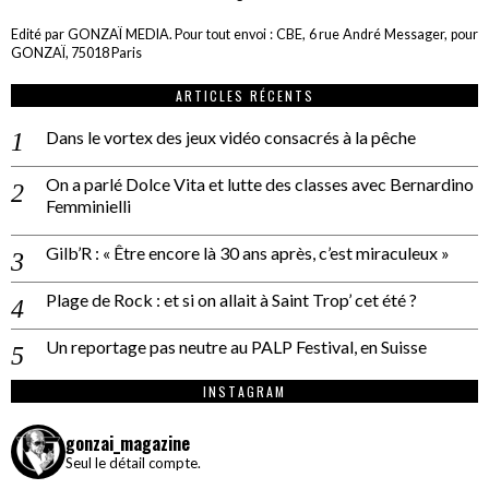
Edité par GONZAÏ MEDIA. Pour tout envoi : CBE, 6 rue André Messager, pour
GONZAÏ, 75018 Paris
ARTICLES RÉCENTS
Dans le vortex des jeux vidéo consacrés à la pêche
On a parlé Dolce Vita et lutte des classes avec Bernardino
Femminielli
Gilb’R : « Être encore là 30 ans après, c’est miraculeux »
Plage de Rock : et si on allait à Saint Trop’ cet été ?
Un reportage pas neutre au PALP Festival, en Suisse
INSTAGRAM
gonzai_magazine
Seul le détail compte.