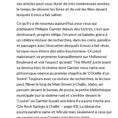
ses articles peut vous durer de très nombreuses années,
le temps de dévorer les livres et de voir les films devant
lesquels il vous a fait saliver.
Ce qu’il y a de nouveau aujourd’hui, pour ceux qui
pratiquent Philippe Garnier depuis des lustres, c’est que
dorénavant, progrès oblige, l’on peut se balader, grâce à
un célèbre moteur de recherches, dans les coins, patelins
et paysages avec l’évocation desquels il nous a fait rêver,
lorsque nous étions des ados boutonneux. On peut
maintenant se promener tranquillement sur Hollywood
Boulevard et voir l’aspect qu’avait ‘The World’ juste avant
sa destruction, le cinéma dont Garnier nous narre une
pittoresque séance au premier chapitre de ‘L’Oreille d’un
Sourd’. Toujours avec ce moteur de recherches, le lecteur
peut flâner le long de Main Street à Challis, Idaho, en
passant devant le bureau de poste, la petite bibliothèque
municipale (sur la sixième rue) et s’arrêter devant le
‘Custer’ où Garnier buvait une bière il y a juste trente ans
(‘De Rock Springs à Challis’ – page 43). La démarche
pourra paraître vaine et ridicule mais seulement à ceux qui
ne savent pas que Garnier s’est farci la visite