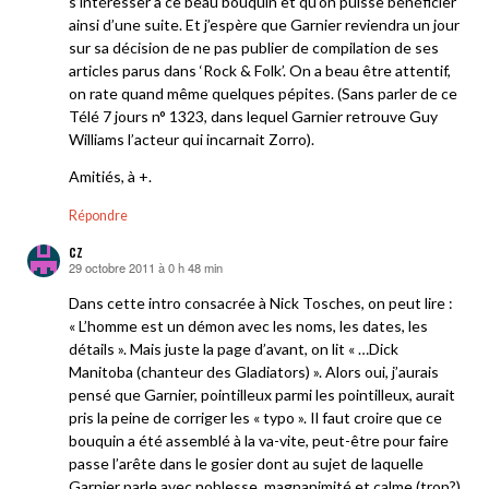
s’intéresser à ce beau bouquin et qu’on puisse bénéficier
ainsi d’une suite. Et j’espère que Garnier reviendra un jour
sur sa décision de ne pas publier de compilation de ses
articles parus dans ‘Rock & Folk’. On a beau être attentif,
on rate quand même quelques pépites. (Sans parler de ce
Télé 7 jours n° 1323, dans lequel Garnier retrouve Guy
Williams l’acteur qui incarnait Zorro).
Amitiés, à +.
Répondre
cz
29 octobre 2011 à 0 h 48 min
dit :
Dans cette intro consacrée à Nick Tosches, on peut lire :
« L’homme est un démon avec les noms, les dates, les
détails ». Mais juste la page d’avant, on lit « …Dick
Manitoba (chanteur des Gladiators) ». Alors oui, j’aurais
pensé que Garnier, pointilleux parmi les pointilleux, aurait
pris la peine de corriger les « typo ». Il faut croire que ce
bouquin a été assemblé à la va-vite, peut-être pour faire
passe l’arête dans le gosier dont au sujet de laquelle
Garnier parle avec noblesse, magnanimité et calme (trop?)