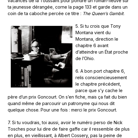
vacances de la Toussaint pour pondre un roman-fleuve sur
ta jeunesse dérangée, corne la page 133 et garde dans un
coin de ta caboche percée ce titre :
The Queen’s Gambit
.
5. Si tu crois que Tony
Montana vient du
Montana, direction le
chapitre 6 avant
d’atteindre un État proche
de l’Ohio.
6. A bon port chapitre 6,
relis consciencieusement
le chapitre précédent,
parce que s’y cache le
père d’un prix Goncourt. On s’en fiche, mais ça fait du bien
quand même de parcourir un patronyme qui nous dit
quelque chose. Pour une fois : merci le prix Goncourt.
7. Si tu voudrais, toi aussi, avoir le numéro perso de Nick
Tosches pour lui dire de faire gaffe car il ressemble de plus
en plus, en vieillissant, à Albert Cossery, pas la peine de