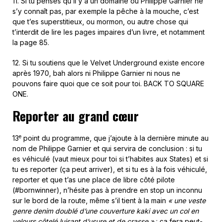
11. Si tu penses qu’il y a un domaine où Philippe Garnier ne
s’y connaît pas, par exemple la pêche à la mouche, c’est
que t’es superstitieux, ou mormon, ou autre chose qui
t’interdit de lire les pages impaires d’un livre, et notamment
la page 85.
12. Si tu soutiens que le Velvet Underground existe encore
après 1970, bah alors ni Philippe Garnier ni nous ne
pouvons faire quoi que ce soit pour toi. BACK TO SQUARE
ONE.
Reporter au grand cœur
e
13
point du programme, que j’ajoute à la dernière minute au
nom de Philippe Garnier et qui servira de conclusion : si tu
es véhiculé (vaut mieux pour toi si t’habites aux States) et si
tu es reporter (ça peut arriver), et si tu es à la fois véhiculé,
reporter et que t’as une place de libre côté pilote
(#bornwinner), n’hésite pas à prendre en stop un inconnu
sur le bord de la route, même s’il tient à la main
« une veste
genre denim doublé d’une couverture kaki avec un col en
velours côtelé luisant d’usure et de crasse »
: ça fera peut-