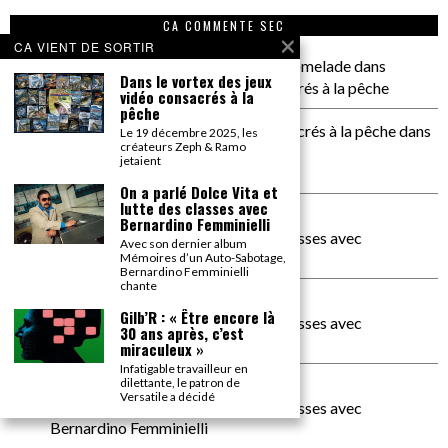
CA COMMENTE SEC
CA VIENT DE SORTIR
il a pas de genoux Messi comme P comelade
dans
Dans le vortex des jeux
Dans le vortex des jeux vidéo consacrés à la pêche
vidéo consacrés à la
pêche
Dans le vortex des jeux vidéos consacrés à la pêche
dans
Le 19 décembre 2025, les
créateurs Zeph & Ramo
PACÔME THIELLEMENT
jetaient
La séance d’Hip Gnose
On a parlé Dolce Vita et
lutte des classes avec
La Patrie
dans
Bernardino Femminielli
On a parlé Dolce Vita et lutte des classes avec
Avec son dernier album
Bernardino Femminielli
Mémoires d’un Auto-Sabotage,
Bernardino Femminielli
chante
carte noire negra à l'o tiede
dans
Gilb’R : « Être encore là
On a parlé Dolce Vita et lutte des classes avec
30 ans après, c’est
Bernardino Femminielli
miraculeux »
Infatigable travailleur en
dilettante, le patron de
moise et son mascaré
dans
Versatile a décidé
On a parlé Dolce Vita et lutte des classes avec
Bernardino Femminielli