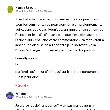
Roman Oswald
22 octobre 2011 à 22 h 35 min
dit :
Très bel éclaircissement qui n’en est pas un, puisque si
tous les commentaires pouvaient être un prolongement,
voire, dans votre cas, Founious, un approfondissement de
l’article, et je le dis d’autant plus que c’est bibi l’auteur de
l’article qui « ébauche votre commentaire », ça motiverait à
lancer une discussion au débotté plus souvent. Voilà
l’idée d’échange qu’Internet peut permettre parfois.
Friendly yours,
ro
ps: j’crois qu’on est d’ac’ aussi sur le dernier paragraphe.
C’est pour dire!
Répondre
Founious
23 octobre 2011 à 21 h 35 min
dit :
Je croise les doigts pour qu’il y ait pas mal de gens à