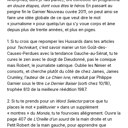
en douze étapes, dont vous êtes le héros
. En passant au
peigne fin le Garnier Nouveau cuvée 2011, on peut ainsi se
faire une idée globale de ce que veut dire le mot
« journalisme » pour quelqu’un qui s’y voue corps et âme
depuis plus de trente années, et plus en piges.
1. Si tu crois que repomper les Hussards dans tes articles
pour
Technikart
, c’est savoir marier un ton Goût-des-
Causes-Perdues avec la tendance Gauche-au-Sénat, tu te
cures le zen avec le doigt de Dieudonné, pas le comique
mais Robert, le journaliste satirique. Oublie les Nimier et
consorts, et cherche plutôt du côté de chez James, James
Crumley, l’auteur de
Le Chien ivre,
retraduit par Philippe
Garnier sous le titre
Le Dernier Baiser
(sorti chez 10/18),
trophée 813 de la meilleure réédition 1987.
2. Si tu te prends pour un
Word Selector
parce que tu
places le mot « palétuvier » dans un supplément
« montres » du
Monde
, tu te fourvoies allégrement. Ouvre la
page 407 de
L’Oreille d’un sourd
de la main droite et un
Petit Robert de la main gauche, pour apprendre que