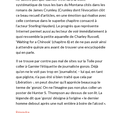
systématique de tous les bars du Montana cités dans les
romans de James Crumley. (Crumley dont l’évocation clôt
ce beau recueil d’articles, en une émotion qui rivalise avec
celle contenue dans le superbe chapitre consacré à
l’acteur Sterling Hayden). Le progrès que représente
Internet permet aussi au lecteur de voir immédiatement à
quoi ressemble la petite aquarelle de Charley Russell,
‘Waiting for a Chinook’ (chapitre 6) et de ne pas avoir ainsi
à attendre quinze ans avant de trouver une encyclopédie
qui en parle.
Il se trouve par contre pas mal de sites sur la Toile pour
coller à Garnier l’étiquette de journaliste gonzo. Déjà
qu’on ne le voit pas trop en ‘journaliste’, – lui qui, en tant
que pigiste, n’a pas été si bien traité que cela par
Libération -, on peut douter qu’il apprécie beaucoup le
terme de ‘gonzo’. On ne l’imagine pas non plus coller un
poster de Hunter S. Thompson au-dessus de son lit. La
légende dit que ‘gonzo’ désigne à l’origine « le dernier
homme debout après une nuit entière à boire de l’alcool ».
Répondre