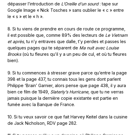
dépasser l’introduction de
L’Oreille d’un sourd
: tape sur
Google Image « Nick Tosches » sans oublier le « c » entre
le « s » et le « h ».
8. Si tu viens de prendre en cours de route ce programme,
il est possible que, comme 89% des lecteurs de
Le Vietnam
et après,
tu n’y entraves que dalle, t’y perdes et passes les
quelques pages qui te séparent de
Ma nuit avec Louise
Brooks
(où tu fleures qu’il y a un peu de cul, et où tu fleures
bien).
9. Si tu commences à stresser grave parce qu’entre la page
398 et la page 437, tu connais tous les gens dont parlent
Philippe ‘Brain’ Garnier, alors pense que page 438, il y aura
bien ce film de 1949,
Slaterly’s Hurricane
, que tu ne verras
jamais puisque la dernière copie existante est partie en
fumée avec la Banque de France.
10. Si tu veux savoir ce que fait Harvey Keitel dans la cuisine
de Jack Nicholson, RDV page 282.