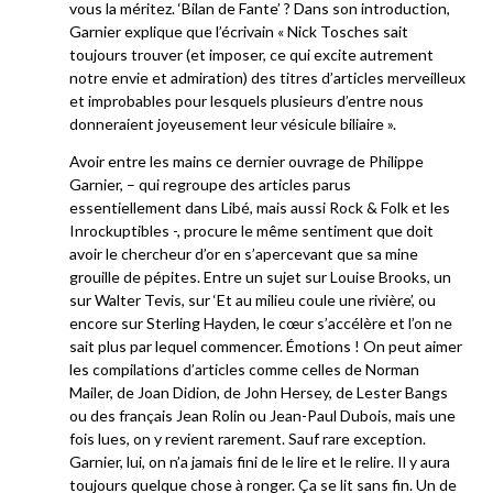
vous la méritez. ‘Bilan de Fante’ ? Dans son introduction,
Garnier explique que l’écrivain « Nick Tosches sait
toujours trouver (et imposer, ce qui excite autrement
notre envie et admiration) des titres d’articles merveilleux
et improbables pour lesquels plusieurs d’entre nous
donneraient joyeusement leur vésicule biliaire ».
Avoir entre les mains ce dernier ouvrage de Philippe
Garnier, – qui regroupe des articles parus
essentiellement dans Libé, mais aussi Rock & Folk et les
Inrockuptibles -, procure le même sentiment que doit
avoir le chercheur d’or en s’apercevant que sa mine
grouille de pépites. Entre un sujet sur Louise Brooks, un
sur Walter Tevis, sur ‘Et au milieu coule une rivière’, ou
encore sur Sterling Hayden, le cœur s’accélère et l’on ne
sait plus par lequel commencer. Émotions ! On peut aimer
les compilations d’articles comme celles de Norman
Mailer, de Joan Didion, de John Hersey, de Lester Bangs
ou des français Jean Rolin ou Jean-Paul Dubois, mais une
fois lues, on y revient rarement. Sauf rare exception.
Garnier, lui, on n’a jamais fini de le lire et le relire. Il y aura
toujours quelque chose à ronger. Ça se lit sans fin. Un de