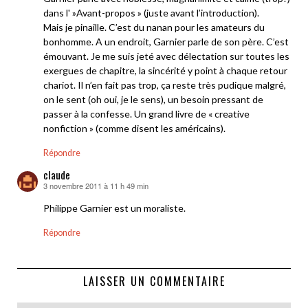
dans l' »Avant-propos » (juste avant l’introduction).
Mais je pinaille. C’est du nanan pour les amateurs du
bonhomme. A un endroit, Garnier parle de son père. C’est
émouvant. Je me suis jeté avec délectation sur toutes les
exergues de chapitre, la sincérité y point à chaque retour
chariot. Il n’en fait pas trop, ça reste très pudique malgré,
on le sent (oh oui, je le sens), un besoin pressant de
passer à la confesse. Un grand livre de « creative
nonfiction » (comme disent les américains).
Répondre
claude
3 novembre 2011 à 11 h 49 min
dit :
Philippe Garnier est un moraliste.
Répondre
LAISSER UN COMMENTAIRE