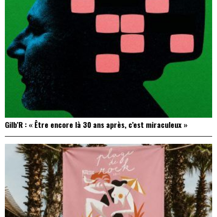
Gilb’R : « Être encore là 30 ans après, c’est miraculeux »