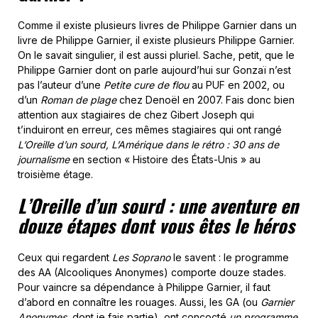
Comme il existe plusieurs livres de Philippe Garnier dans un
livre de Philippe Garnier, il existe plusieurs Philippe Garnier.
On le savait singulier, il est aussi pluriel. Sache, petit, que le
Philippe Garnier dont on parle aujourd’hui sur Gonzaï n’est
pas l’auteur d’une
Petite cure de flou
au PUF en 2002, ou
d’un
Roman de plage
chez Denoël en 2007. Fais donc bien
attention aux stagiaires de chez Gibert Joseph qui
t’induiront en erreur, ces mêmes stagiaires qui ont rangé
L’Oreille d’un sourd, L’Amérique dans le rétro : 30 ans de
journalisme
en section « Histoire des États-Unis » au
troisième étage.
L’Oreille d’un sourd
: une aventure en
douze étapes dont vous êtes le héros
Ceux qui regardent
Les Soprano
le savent : le programme
des AA (Alcooliques Anonymes) comporte douze stades.
Pour vaincre sa dépendance à Philippe Garnier, il faut
d’abord en connaître les rouages. Aussi, les GA (ou
Garnier
Anonymes
, dont je fais partie), ont concocté
un programme