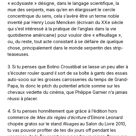
« ecdysiaste » désigne, dans le langage scientifique, la
mue des serpents, mais qu’en en élargissant le cercle
concentrique du sens, cela s’avère être un terme noble
inventé par Henry Louis Mencken (écrivain du XXe siècle
qui s’est intéressé à la pratique de l’anglais dans la vie
quotidienne américaine) pour vouloir dire « effeuillage »,
ou, du reste, tout acte consistant à se défaire de quelque
chose, principalement dans le monde serpentin des strip-
teaseuses.
3. Si tu penses que Bolino Croustibat se laisse un peu aller à
s’écouter rouler quand il sort de sa boîte à gants des essais
auto-socio sur les grosses carrosseries du temps de Grand-
Papa, lis donc le pitch du potentiel article somme sur les
chevaux vedette du cinéma, que Philippe Garnier n’a jamais
réussi à placer.
4. Si tu penses honnêtement que grâce à l’édition hors
commerce de
Mes dix règles d’écriture
d’Elmore Leonard
chopée gratos sur le stand
Rivages
au Salon du Livre 2010,
tu vas pouvoir profiter de tes dix jours off pendant les