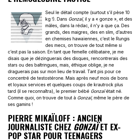
Seul le détail compte (surtout s’il pèse 10
kg !). Dans
Gonzaï
, il y a « gonze », et des
mâles, dans la rédac, il n’y a que ça. Des
grands, des maigres, des en slim, d’autres
en chemises hawaïennes, c’est le Rungis
des mecs, on trouve de tout même si
c’est pas la saison. En tant que femelle célibataire, je me
disais que je dézinguerais des disques, rencontrerais des
stars ou des baltringues, mais, éthique oblige, je ne
draguerais pas sur mon lieu de travail. Tant pis pour ce
concentré de testostérone. Mais après neuf mois de bons
et loyaux services et quelques coups de krautrock plus
tard (il se reconnaîtra), le premier bébé
Gonzaï
était né.
Comme quoi, on trouve de tout à
Gonzaï
, même le père de
ses gamins !
PIERRE MIKAÏLOFF : ANCIEN
JOURNALISTE CHEZ
GONZAÏ
ET EX-
POP STAR POUR TEENAGERS