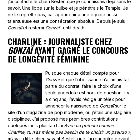
j’ai contacté le chien Bester, que je connaissais déjà sans le
savoir. Une lippe sur le bulbe et je pénétrais le Temple. Je
ne le regrette pas, car appartenir à une équipe aussi
talentueuse est une consécration absolue. Depuis je suis
Gonzaï
et resterai
Gonzaï..
until death.
CHARLINE : JOURNALISTE CHEZ
GONZAÏ
AYANT GAGNÉ LE CONCOURS
DE LONGÉVITÉ FÉMININE
Puisque chaque détail compte pour
Gonzaï
et que l’obéissance n’a jamais fait
partie du contrat, faire le choix d’une
seule anecdote est hors de question. Il y
a cinq ans, j’avais rédigé un télex pour
annoncer la naissance de
Gonzaï
sur le
site d’un magazine de pop moderne, où j’étais une stagiaire
disciplinée. J’ai proposé mes premières contributions
quelques mois plus tard :
« Avec un prénom comme
Charline, tu n’as même pas besoin de te choisir un pseudo »,
m’avait dit le chien savant Bester, que j’ai rencontré devant