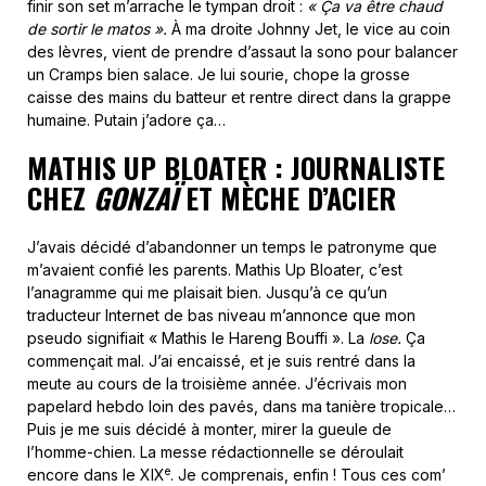
finir son set m’arrache le tympan droit :
« Ça va être chaud
de sortir le matos ».
À ma droite Johnny Jet, le vice au coin
des lèvres, vient de prendre d’assaut la sono pour balancer
un Cramps bien salace. Je lui sourie, chope la grosse
caisse des mains du batteur et rentre direct dans la grappe
humaine. Putain j’adore ça…
MATHIS UP BLOATER : JOURNALISTE
CHEZ
GONZAÏ
ET MÈCHE D’ACIER
J’avais décidé d’abandonner un temps le patronyme que
m’avaient confié les parents. Mathis Up Bloater, c’est
l’anagramme qui me plaisait bien. Jusqu’à ce qu’un
traducteur Internet de bas niveau m’annonce que mon
pseudo signifiait « Mathis le Hareng Bouffi ». La
lose.
Ça
commençait mal. J’ai encaissé, et je suis rentré dans la
meute au cours de la troisième année. J’écrivais mon
papelard hebdo loin des pavés, dans ma tanière tropicale…
Puis je me suis décidé à monter, mirer la gueule de
l’homme-chien. La messe rédactionnelle se déroulait
e
encore dans le XIX
. Je comprenais, enfin ! Tous ces com’