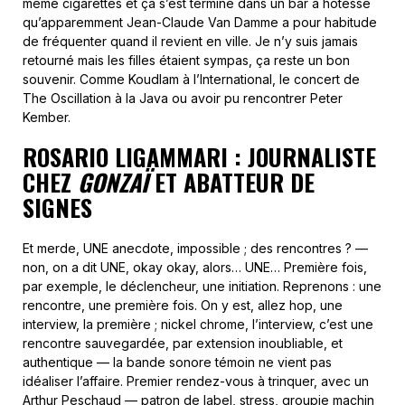
même cigarettes et ça s’est terminé dans un bar à hôtesse
qu’apparemment Jean-Claude Van Damme a pour habitude
de fréquenter quand il revient en ville. Je n’y suis jamais
retourné mais les filles étaient sympas, ça reste un bon
souvenir. Comme Koudlam à l’International, le concert de
The Oscillation à la Java ou avoir pu rencontrer Peter
Kember.
ROSARIO LIGAMMARI : JOURNALISTE
CHEZ
GONZAÏ
ET ABATTEUR DE
SIGNES
Et merde, UNE anecdote, impossible ; des rencontres ? —
non, on a dit UNE, okay okay, alors… UNE… Première fois,
par exemple, le déclencheur, une initiation. Reprenons : une
rencontre, une première fois. On y est, allez hop, une
interview, la première ; nickel chrome, l’interview, c’est une
rencontre sauvegardée, par extension inoubliable, et
authentique — la bande sonore témoin ne vient pas
idéaliser l’affaire. Premier rendez-vous à trinquer, avec un
Arthur Peschaud — patron de label, stress, groupie machin