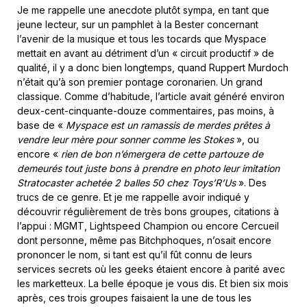
Je me rappelle une anecdote plutôt sympa, en tant que
jeune lecteur, sur un pamphlet à la Bester concernant
l’avenir de la musique et tous les tocards que Myspace
mettait en avant au détriment d’un « circuit productif » de
qualité, il y a donc bien longtemps, quand Ruppert Murdoch
n’était qu’à son premier pontage coronarien. Un grand
classique. Comme d’habitude, l’article avait généré environ
deux-cent-cinquante-douze commentaires, pas moins, à
base de «
Myspace est un ramassis de merdes prêtes à
vendre leur mère pour sonner comme les Stokes
», ou
encore «
rien de bon n’émergera de cette partouze de
demeurés tout juste bons à prendre en photo leur imitation
Stratocaster achetée 2 balles 50 chez Toys’R’Us
». Des
trucs de ce genre. Et je me rappelle avoir indiqué y
découvrir régulièrement de très bons groupes, citations à
l’appui : MGMT, Lightspeed Champion ou encore Cercueil
dont personne, même pas Bitchphoques, n’osait encore
prononcer le nom, si tant est qu’il fût connu de leurs
services secrets où les geeks étaient encore à parité avec
les marketteux. La belle époque je vous dis. Et bien six mois
après, ces trois groupes faisaient la une de tous les