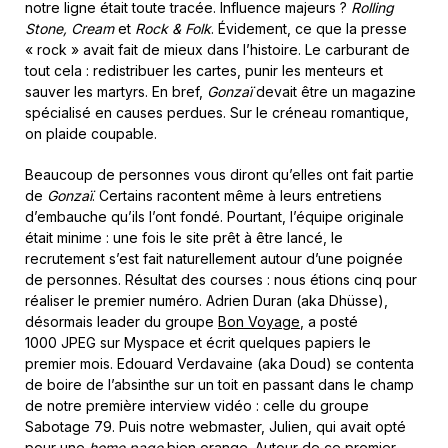
notre ligne était toute tracée. Influence majeurs ?
Rolling
Stone, Cream
et
Rock & Folk
. Évidement, ce que la presse
« rock » avait fait de mieux dans l’histoire. Le carburant de
tout cela : redistribuer les cartes, punir les menteurs et
sauver les martyrs. En bref,
Gonzaï
devait être un magazine
spécialisé en causes perdues. Sur le créneau romantique,
on plaide coupable.
Beaucoup de personnes vous diront qu’elles ont fait partie
de
Gonzaï
. Certains racontent même à leurs entretiens
d’embauche qu’ils l’ont fondé. Pourtant, l’équipe originale
était minime : une fois le site prêt à être lancé, le
recrutement s’est fait naturellement autour d’une poignée
de personnes. Résultat des courses : nous étions cinq pour
réaliser le premier numéro. Adrien Duran (aka Dhüsse),
désormais leader du groupe
Bon Voyage
, a posté
1000 JPEG sur Myspace et écrit quelques papiers le
premier mois. Edouard Verdavaine (aka Doud) se contenta
de boire de l’absinthe sur un toit en passant dans le champ
de notre première interview vidéo : celle du groupe
Sabotage 79. Puis notre webmaster, Julien, qui avait opté
pour une
home page
bien orange. Autour de ce premier