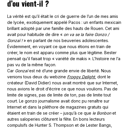
d’ou vient-il ?
La vérité est qu’il était le cri de guerre de l’un de mes amis
de lycée, exotiquement appelé Pacos : un enfants mexicain
brillant adopté par une famille des hauts de Rouen. Cet ami
avait pour habitude de dire «
on va se la faire Gonzo /
Gonzaï !
» en parlant de nos beuveries adolescentes.
Évidemment, en voyant ce que nous étions en train de
créer, le nom est apparu comme plus que légitime. Bester
pensait qu’il faisait trop « variété de makis ». L’histoire ne l’a
pas vu de la même façon.
Car
Gonzaï
est né d’une grande envie de liberté. Nous
venions tous deux du webzine
Froggy Delight
, dont le
créateur (David Didier) nous avait montré que sur Internet,
nous avions le droit d’écrire ce que nous voulions. Pas de
limite de signes, pas de limite de ton, pas de limite tout
court. Le gonzo journalisme avait donc pu renaître sur
Internet et dans la pléthore de magazines gratuits qui
étaient en train de se créer – jusqu’à ce que
le Bonbon
et
autres saloperies clôturent la fête. En bons lecteurs
compulsifs de Hunter S. Thompson et de Lester Bangs,