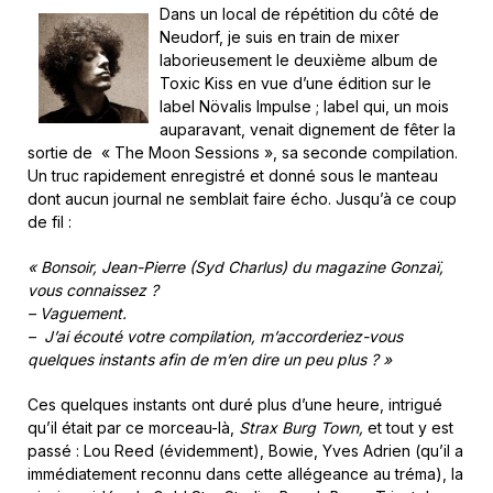
Dans un local de répétition du côté de
Neudorf, je suis en train de mixer
laborieusement le deuxième album de
Toxic Kiss en vue d’une édition sur le
label Növalis Impulse ; label qui, un mois
auparavant, venait dignement de fêter la
sortie de « The Moon Sessions », sa seconde compilation.
Un truc rapidement enregistré et donné sous le manteau
dont aucun journal ne semblait faire écho. Jusqu’à ce coup
de fil :
« Bonsoir, Jean-Pierre (Syd Charlus) du magazine Gonzaï,
vous connaissez ?
– Vaguement.
– J’ai écouté votre compilation, m’accorderiez-vous
quelques instants afin de m’en dire un peu plus ? »
Ces quelques instants ont duré plus d’une heure, intrigué
qu’il était par ce morceau-là,
Strax Burg Town,
et tout y est
passé : Lou Reed (évidemment), Bowie, Yves Adrien (qu’il a
immédiatement reconnu dans cette allégeance au tréma), la