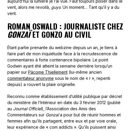
aujourd’hui la lumière je l’ai vue. Faut toujours pisser dans le
vent, alors me revoilà,
guys
. Un moment… Tant qu’il y a du
vent.
ROMAN OSWALD : JOURNALISTE CHEZ
GONZAÏ
ET GONZO AU CIVIL
Étant partie prenante du webzine depuis un an, je tiens à
faire part de mon inquiétude face à la recrudescence de
commentaires à forte contenance bipolaire. Le point
Godwin ayant été atteint la semaine dernière lorsqu’un
papier sur
Pâcome Thiellement
(lui-même ancien
commentateur anonyme
sous le nom de « r », repenti
depuis) a rouvert la plaie originelle.
Reconnu comme établissement d’utilité publique par décret
du ministère de l’Intérieur en date du 3 février 2012 (publié
au
Journal Officiel
), l’Association des Amis des
Commentateurs sur
Gonzaï
a pour but de réunir hommes et
femmes afin qu’ils partagent, entre eux et par voie orale,
leur expérience de « com addicts ». Qu’ils puissent ainsi