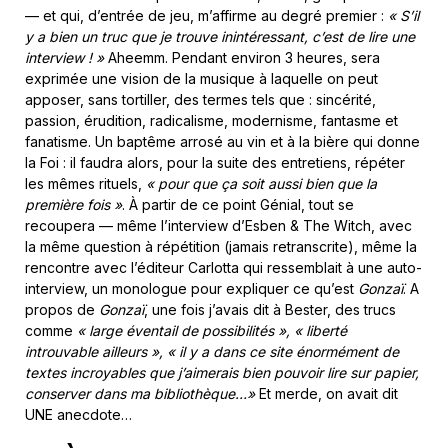
— et qui, d’entrée de jeu, m’affirme au degré premier :
« S’il
y a bien un truc que je trouve inintéressant, c’est de lire une
interview ! »
Aheemm. Pendant environ 3 heures, sera
exprimée une vision de la musique à laquelle on peut
apposer, sans tortiller, des termes tels que : sincérité,
passion, érudition, radicalisme, modernisme, fantasme et
fanatisme. Un baptême arrosé au vin et à la bière qui donne
la Foi : il faudra alors, pour la suite des entretiens, répéter
les mêmes rituels,
« pour que ça soit aussi bien que la
première fois »
. À partir de ce point Génial, tout se
recoupera — même l’interview d’Esben & The Witch, avec
la même question à répétition (jamais retranscrite), même la
rencontre avec l’éditeur Carlotta qui ressemblait à une auto-
interview, un monologue pour expliquer ce qu’est
Gonzaï
. A
propos de
Gonzaï
, une fois j’avais dit à Bester, des trucs
comme
« large éventail de possibilités », « liberté
introuvable ailleurs », « il y a dans ce site énormément de
textes incroyables que j’aimerais bien pouvoir lire sur papier,
conserver dans ma bibliothèque…»
Et merde, on avait dit
UNE anecdote…