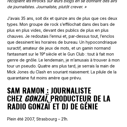
recopient les
Inrocks
sur leurs blogs en se donnant des airs
de journalistes. Journaliste, plutôt crever. »
J’avais 35 ans, soit dix et quinze ans de plus que ces deux
types. Mon groupe de rock s’effilochait dans des bars de
plus en plus vides, devant des publics de plus en plus
chauves. Je redoutais l’ennui et, par-dessus tout, l’enclos
que dessinent les horaires de bureau. Un hypocondriaque
suractif, amateur de jeux de mots, et un gamin normand
e
fantasmant sur le 19
siècle et le Gun Club : tout à fait mon
genre de gnôle. Le lendemain, je m’amusais à trouver à mon
tour un pseudo. Quatre ans plus tard, je serrais la main de
Mick Jones du Clash en souriant niaisement. La pilule de la
quarantaine fut moins amère que prévu.
SAM RAMON : JOURNALISTE
CHEZ
GONZAÏ
, PRODUCTEUR DE LA
RADIO GONZAÏ ET DJ DE GÉNIE
Plein été 2007, Strasbourg – 21h.