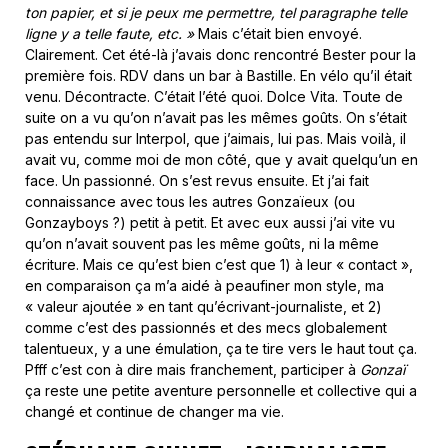
ton papier, et si je peux me permettre, tel paragraphe telle
ligne y a telle faute, etc. »
Mais c’était bien envoyé.
Clairement. Cet été-là j’avais donc rencontré Bester pour la
première fois. RDV dans un bar à Bastille. En vélo qu’il était
venu. Décontracte. C’était l’été quoi. Dolce Vita. Toute de
suite on a vu qu’on n’avait pas les mêmes goûts. On s’était
pas entendu sur Interpol, que j’aimais, lui pas. Mais voilà, il
avait vu, comme moi de mon côté, que y avait quelqu’un en
face. Un passionné. On s’est revus ensuite. Et j’ai fait
connaissance avec tous les autres Gonzaïeux (ou
Gonzayboys ?) petit à petit. Et avec eux aussi j’ai vite vu
qu’on n’avait souvent pas les même goûts, ni la même
écriture. Mais ce qu’est bien c’est que 1) à leur « contact »,
en comparaison ça m’a aidé à peaufiner mon style, ma
« valeur ajoutée » en tant qu’écrivant-journaliste, et 2)
comme c’est des passionnés et des mecs globalement
talentueux, y a une émulation, ça te tire vers le haut tout ça.
Pfff c’est con à dire mais franchement, participer à
Gonzaï
ça reste une petite aventure personnelle et collective qui a
changé et continue de changer ma vie.