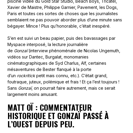
piscine vidée du Gold Star Studio, Beach Boys, Tricatel,
Xavier de Maistre, Philippe Garnier, Pavement, les Dogs,
Paris et toutes ces sortes de choses que les journalistes
semblaient ne pas pouvoir aborder plus d’une minute sans
bégayer. Mince ! Plus qu’honorable, c’était inespéré.
S’en est suivi un beau papier, puis des bavassages par
Myspace interposé, la lecture journalière
de
Gonzaï
(interview phénoménale de Nicolas Ungemuth,
vidéos sur Dantec, Burgalat, monomanies
cinématographiques de Syd Charlus, Alf, certaines
mésaventures de Bester flanqué à la porte
d’un
rockritick
petit mais connu, etc.). C’était grand,
foutraque, juteux, polémique et frais ! Et ça l’est toujours !
Sans
Gonzaï
, on pourrait faire autrement, mais ce serait
largement moins amusant.
MATT OÏ : COMMENTATEUR
HISTORIQUE ET GONZAÏ PASSÉ À
L’OUEST DEPUIS PEU.