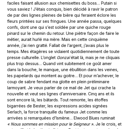
faciles faisant allusion aux chemisettes du boss… Putain si
vous saviez ! J’étais conquis, bien décidé à ravir le patron
de par des lignes pleines de bière qui feraient éclore les
fleurs printées sur ses fringues. Une année passa, quelques
confs, dont une qui s’est soldée par une quiche rouge
pinard sur le chemin du retour. Une piètre façon de faire le
métier, aurait hurlé ma mère. Mais en cette cinquième
année, j’ai rien gratté. Fallait de l’argent, j’avais plus le
temps. Mes étagères se vidaient quotidiennement de toute
presse culturelle. L’onglet
Gonzaï
était là, mais je ne cliquais
plus trop dessus… Quand vint subitement ce goût amer
dans la bouche, le manque, une ébullition dans les veines,
les papelards qui montent au goitre… Et pour m’achever, le
coup de sabre fendant ma glotte en plein préliminaire
larmoyant. Je veux parler de ce mail de Jet qui crache la
nouvelle et veut ses lignes d’anniversaire. Cinq ans et ils
sont encore là, les bâtards. Tout remonte, les étoffes
bigarrées de Bester, les expressions acides signées
Serlach, la force tranquille du fameux Jet comme les
arrivées si remarquées d’Ismène… Elwood Blues ruminait
« Nous sommes en mission pour le Seigneur ».
Je le crois, et