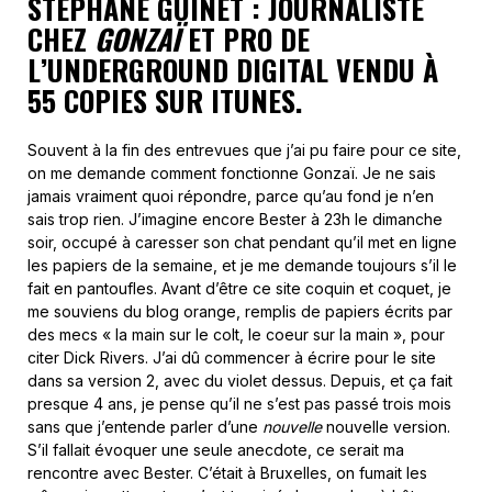
STÉPHANE GUINET : JOURNALISTE
CHEZ
GONZAÏ
ET PRO DE
L’UNDERGROUND DIGITAL VENDU À
55 COPIES SUR ITUNES.
Souvent à la fin des entrevues que j’ai pu faire pour ce site,
on me demande comment fonctionne Gonzaï. Je ne sais
jamais vraiment quoi répondre, parce qu’au fond je n’en
sais trop rien. J’imagine encore Bester à 23h le dimanche
soir, occupé à caresser son chat pendant qu’il met en ligne
les papiers de la semaine, et je me demande toujours s’il le
fait en pantoufles. Avant d’être ce site coquin et coquet, je
me souviens du blog orange, remplis de papiers écrits par
des mecs « la main sur le colt, le coeur sur la main », pour
citer Dick Rivers. J’ai dû commencer à écrire pour le site
dans sa version 2, avec du violet dessus. Depuis, et ça fait
presque 4 ans, je pense qu’il ne s’est pas passé trois mois
sans que j’entende parler d’une
nouvelle
nouvelle version.
S’il fallait évoquer une seule anecdote, ce serait ma
rencontre avec Bester. C’était à Bruxelles, on fumait les