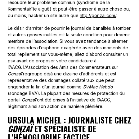
résoudre leur problème commun (syndrome de la
Kommentairïte aiguë) et peut-être passer à autre chose ou,
du moins, hacker un site autre que
http://gonzai.com/
.
Le désir d’arrêter de pourrir le journal de banalités à tomber
et autres gnoses inutiles
est la seule condition pour devenir
membre de l’association. Si vous avez tendance à alterner
des épisodes d’euphorie exagérée avec des moments de
total repliement sur vous-même, allez d’abord consulter un
psy avant de proposer votre candidature à
l’AACG. L’Association des Amis des Commentateurs sur
Gonzaï
regroupe déjà une dizaine d’adhérents et est
représentative des dommages collatéraux que peut
engendrer la fin d’un journal comme
SVMac Hebdo
(sondage BVA). La plupart des mesures de protection du
portail
Gonzaï
ont été prises à l’initiative de l’AACG,
légitimant ainsi son action de manière plénière.
URSULA MICHEL : JOURNALISTE CHEZ
GONZAÏ
ET SPÉCIALISTE DE
L’HÉMOGLOBINE FACTICE