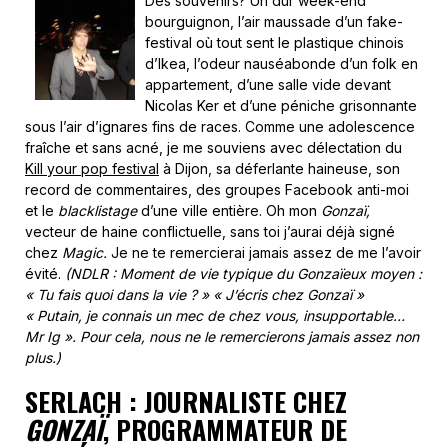
Des souvenirs? Un dur week-end
bourguignon, l’air maussade d’un fake-
festival où tout sent le plastique chinois
d’Ikea, l’odeur nauséabonde d’un folk en
appartement, d’une salle vide devant
Nicolas Ker et d’une péniche grisonnante
sous l’air d’ignares fins de races. Comme une adolescence
fraîche et sans acné, je me souviens avec délectation du
Kill your pop festival
à Dijon, sa déferlante haineuse, son
record de commentaires, des groupes Facebook anti-moi
et le
blacklistage
d’une ville entière. Oh mon
Gonzaï,
vecteur de haine conflictuelle, sans toi j’aurai déjà signé
chez
Magic.
Je ne te remercierai jamais assez de me l’avoir
évité.
(NDLR : Moment de vie typique du Gonzaïeux moyen :
« Tu fais quoi dans la vie ? » « J’écris chez Gonzaï »
« Putain, je connais un mec de chez vous, insupportable…
Mr Ig ». Pour cela, nous ne le remercierons jamais assez non
plus.)
SERLACH : JOURNALISTE CHEZ
GONZAÏ
, PROGRAMMATEUR DE