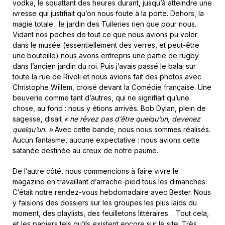
vodka, le squattant des heures durant, jusqu’à atteindre une
ivresse qui justifiait qu’on nous foute à la porte. Dehors, la
magie totale : le jardin des Tuileries rien que pour nous.
Vidant nos poches de tout ce que nous avions pu voler
dans le musée (essentiellement des verres, et peut-être
une bouteille) nous avons entrepris une partie de rugby
dans l’ancien jardin du roi. Puis j’avais passé le balai sur
toute la rue de Rivoli et nous avions fait des photos avec
Christophe Willem, croisé devant la Comédie française. Une
beuverie comme tant d’autres, qui ne signifiait qu’une
chose, au fond : nous y étions arrivés. Bob Dylan, plein de
sagesse, disait
« ne rêvez pas d’être quelqu’un, devenez
quelqu’un. »
Avec cette bande, nous nous sommes réalisés.
Aucun fantasme, aucune expectative : nous avions cette
satanée destinée au creux de notre paume.
De l’autre côté, nous commencions à faire vivre le
magazine en travaillant d’arrache-pied tous les dimanches.
C’était notre rendez-vous hebdomadaire avec Bester. Nous
y faisions des dossiers sur les groupes les plus laids du
moment, des playlists, des feuilletons littéraires… Tout cela,
et les papiers tels qu’ils existent encore sur le site. Très