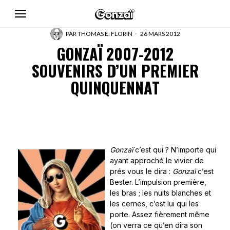
PAR
THOMAS E. FLORIN
26 MARS 2012
GONZAÏ 2007-2012
SOUVENIRS D’UN PREMIER
QUINQUENNAT
Gonzaï
c’est qui ? N’importe qui
ayant approché le vivier de
prés vous le dira :
Gonzaï
c’est
Bester. L’impulsion première,
les bras ; les nuits blanches et
les cernes, c’est lui qui les
porte. Assez fièrement même
(on verra ce qu’en dira son