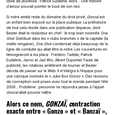
idole de jeunesse : Patrick Eudeline. Alors… Une histoire
d’amour pouvait pointer le bout de son nez.
Si notre amitié reste du domaine du droit privé,
Gonzaï
est
un enfant bien exposé sur la place publique. La préhistoire
de tout cela réside dans une publication disparue, dont
Bester était le rédacteur en chef : le trop bien nommée
One
Shot
. Distribué dans les « clubs branchés » de la capitale (la
vieille rengaine),
One Shot
condensait déjà beaucoup de la
ligne de conduite qui allait être la notre. Les couvertures en
témoigneront à ma place : Frédéric Taddei, Patrick
Eudeline, Jacno et Jad Wio, Albert Dupontel. Faute de
publicité, les rotatives arrêtèrent de tourner et Bester
décida de passer sur le Web. Il m’intègra à l’équipe pour
une rubrique nommée le « Juke Box Gonzo ». Des réunions
de conception sont prises avec tout le monde pendant l’été
2006… Problème : personne ne répondra jamais à l’appel.
Gonzaï
allait pouvoir naître.
Alors ce nom,
GONZAÏ, c
ontraction
exacte entre « Gonzo » et « Banzaï »,