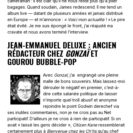
cameraman : il est clair qu’il ne nous reste plus qu’à plier
bagages. Quand soudain, James redescend. Il me tend un
album live — datant de plusieurs années et jamais distribué
en Europe — et m’annonce :
« Voici mon actualité ! »
Le pire
était évité. Je me suis épongé le front, j’ai réajusté ma
cravate et nous avons terminé l’interview.
JEAN-EMMANUEL DELUXE : ANCIEN
RÉDACTEUR CHEZ
GONZAÏ
ET
GOUROU BUBBLE-POP
Avec
Gonzaï
, j’ai engrangé une pleine
malle de bons souvenirs. Mais laissez-moi
dérouler le négatif en premier, c’est-à-
dire cette satanée politique de laisser
n’importe quel troll abusif et anonyme
rejoindre le point Godwin derechef via
ses inutiles commentaires, non je ne crois pas au Net
participatif. D’ailleurs je ne crois à rien de participatif. Si on
avait « laissé les gens décider »,
Citizen Kane
ressemblerait
certainement plus à
Bienvenue chez les Ch’tis
qu’au chef