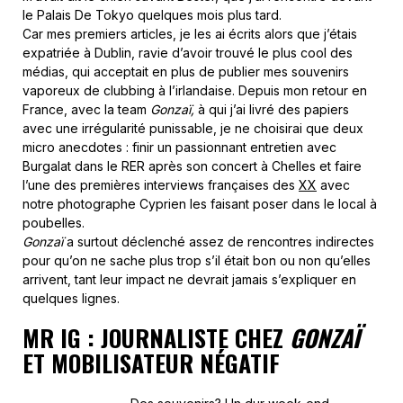
le Palais De Tokyo quelques mois plus tard.
Car mes premiers articles, je les ai écrits alors que j’étais
expatriée à Dublin, ravie d’avoir trouvé le plus cool des
médias, qui acceptait en plus de publier mes souvenirs
vaporeux de clubbing à l’irlandaise. Depuis mon retour en
France, avec la team
Gonzaï,
à qui j’ai livré des papiers
avec une irrégularité punissable, je ne choisirai que deux
micro anecdotes : finir un passionnant entretien avec
Burgalat dans le RER après son concert à Chelles et faire
l’une des premières interviews françaises des
XX
avec
notre photographe Cyprien les faisant poser dans le local à
poubelles.
Gonzaï
a surtout déclenché assez de rencontres indirectes
pour qu’on ne sache plus trop s’il était bon ou non qu’elles
arrivent, tant leur impact ne devrait jamais s’expliquer en
quelques lignes.
MR IG : JOURNALISTE CHEZ
GONZAÏ
ET MOBILISATEUR NÉGATIF