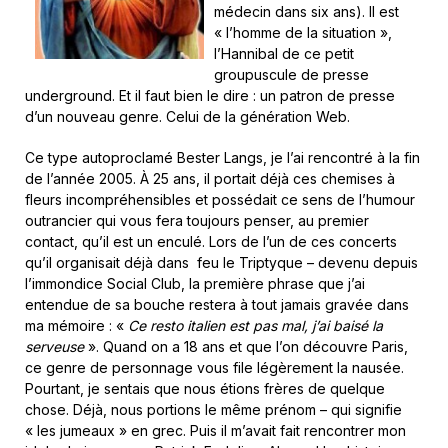
médecin dans six ans). Il est
« l’homme de la situation »,
l’Hannibal de ce petit
groupuscule de presse
underground. Et il faut bien le dire : un patron de presse
d’un nouveau genre. Celui de la génération Web.
Ce type autoproclamé Bester Langs, je l’ai rencontré à la fin
de l’année 2005. À 25 ans, il portait déjà ces chemises à
fleurs incompréhensibles et possédait ce sens de l’humour
outrancier qui vous fera toujours penser, au premier
contact, qu’il est un enculé. Lors de l’un de ces concerts
qu’il organisait déjà dans feu le Triptyque – devenu depuis
l’immondice Social Club, la première phrase que j’ai
entendue de sa bouche restera à tout jamais gravée dans
ma mémoire : «
Ce resto italien est pas mal, j’ai baisé la
serveuse
». Quand on a 18 ans et que l’on découvre Paris,
ce genre de personnage vous file légèrement la nausée.
Pourtant, je sentais que nous étions frères de quelque
chose. Déjà, nous portions le même prénom – qui signifie
« les jumeaux » en grec. Puis il m’avait fait rencontrer mon