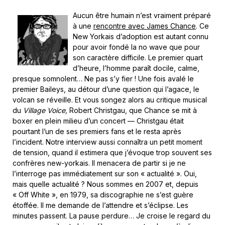
Aucun être humain n’est vraiment préparé
à une
rencontre avec James Chance
. Ce
New Yorkais d’adoption est autant connu
pour avoir fondé la no wave que pour
son caractère difficile. Le premier quart
d’heure, l’homme paraît docile, calme,
presque somnolent… Ne pas s’y fier ! Une fois avalé le
premier Baileys, au détour d’une question qui l’agace, le
volcan se réveille. Et vous songez alors au critique musical
du
Village Voice,
Robert Christgau, que Chance se mit à
boxer en plein milieu d’un concert — Christgau était
pourtant l’un de ses premiers fans et le resta après
l’incident. Notre interview aussi connaîtra un petit moment
de tension, quand il estimera que j’évoque trop souvent ses
confrères new-yorkais. Il menacera de partir si je ne
l’interroge pas immédiatement sur son « actualité ». Oui,
mais quelle actualité ? Nous sommes en 2007 et, depuis
« Off White », en 1979, sa discographie ne s’est guère
étoffée. Il me demande de l’attendre et s’éclipse. Les
minutes passent. La pause perdure… Je croise le regard du