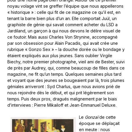
noyau volage vint se greffer l’équipe que nous appellerons
« historique » : celle qui fit de ce magazine ce qu’il est, en
tenant la barre bien plus d’un an. Elle comportait Juül, un
graphiste de génie qui savait comment acheter du LSD a
Jardiland, un garçon à qui nous devons le délire visuel de
ce foutoir. Mais aussi Charles Von Strynine, accompagné
par son obsession pour Alain Pacadis, qui avait crée une
rubrique « Gonzo Sex » – la douche dorée ou le bondage y
étaient expliqués aux plus jeunes. Sans oublier Virgile
Biechy, notre premier photographe, vieil ami de Bester, suivi
de près par Audrey, qui, comme beaucoup de filles dans ce
magazine, ne fit qu’un temps. Quelques semaines plus tard
et voyant que des jeunes se bougeaient par là, trois plumes
géniales arriveront : Syd Charlus, que nous avions prié de
nous rejoindre dès le début, et qui prit légèrement son
temps. Puis deux pros, dragués malignement par le biais
d’interviews : Pierre Mikailoff et Jean-Emmanuel Deluxe.
Le
Gonzaï
de cette
époque se déplaçait
en meute : nous