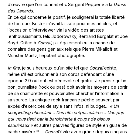
d’œuvre que l’on connaît et « Sergent Pepper » à la
Danse
des Canards.
En ce qui concerne le positif, je soulignerai la totale liberté
de ton que Bester m’avait laissée pour mes articles, et
l’occasion d’interviewer via la vidéo des artistes
enthousiasmants tels Jodorowsky, Bertrand Burgalat et Joe
Boyd. Grâce à
Gonzaï,
j’ai également eu la chance de
connaître des gens géniaux tels que Pierre Mikailoff et
Munster Muntz, l’épatant photographe.
In fine,
je suis heureux qu’un site tel que
Gonzaï
existe,
même s’il est prisonnier à son corps défendant d’une
époque 2.0 où tout est bénévole et gratuit. Je pense qu’un
bon journaliste (rock ou pas) doit avoir les moyens de sortir
de sa chambrette et pouvoir aller chercher l’information à
sa source. La critique rock française pêche souvent par
excès d’exercices de style sans infos, ni budget…
« Un
songwriting étincelant… Des riffs crépusculaires… Une pop
qui nous tient par la barbichette à coups de bisous
esquimaux »
et autres pauvres figures de style en guise de
cache-misère !!! …
Gonzaï
évite avec grâce depuis cinq ans