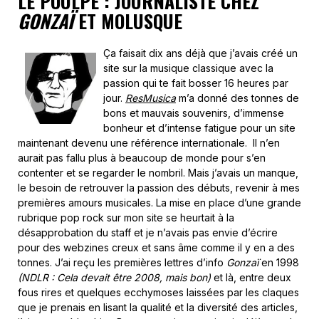
LE POULPE : JOURNALISTE CHEZ
GONZAÏ
ET MOLUSQUE
Ça faisait dix ans déjà que j’avais créé un
site sur la musique classique avec la
passion qui te fait bosser 16 heures par
jour.
ResMusica
m’a donné des tonnes de
bons et mauvais souvenirs, d’immense
bonheur et d’intense fatigue pour un site
maintenant devenu une référence internationale. II n’en
aurait pas fallu plus à beaucoup de monde pour s’en
contenter et se regarder le nombril. Mais j’avais un manque,
le besoin de retrouver la passion des débuts, revenir à mes
premières amours musicales. La mise en place d’une grande
rubrique pop rock sur mon site se heurtait à la
désapprobation du staff et je n’avais pas envie d’écrire
pour des webzines creux et sans âme comme il y en a des
tonnes. J’ai reçu les premières lettres d’info
Gonzaï
en 1998
(NDLR : Cela devait être 2008, mais bon)
et là, entre deux
fous rires et quelques ecchymoses laissées par les claques
que je prenais en lisant la qualité et la diversité des articles,