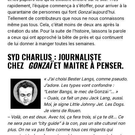
rapidement, l’équipe commença à s’étoffer, pour arriver à la
quarantaine de personnes qui font
Gonzaï
aujourd’hui.
Tellement de contributeurs que nous ne nous connaissons
même pas tous. Cela, c’était moins de deux ans après la
création du site. Pour la suite de l’histoire, laissons la parole
a ceux qui ont approché la bête de près et qui continuent
de lui donner à manger toutes les semaines.
SYD CHARLUS : JOURNALISTE
CHEZ
GONZAÏ
ET MAITRE À PENSER.
« J’ai choisi Bester Langs, comme pseudo.
J’adore. Les types vont confondre :
“Lester Bangs, le mec de
Gonzaï
’’… »
– Ouais, ca fait un peu Jack Lang, aussi.
Moi, je signe Little Johnny Jet. Les Dogs.
Je viens de Rouen.
– Voilà, on est deux. Avec toi, ça fera trois, si ça te dit… Ce
ne sera pas un “city guide” à la con, pas un site culturel non
plus. On ne va pas faire comme tous ces ringards qui