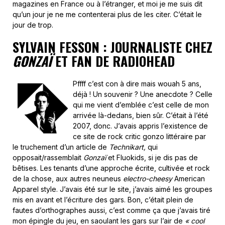
magazines en France ou à l’étranger, et moi je me suis dit
qu’un jour je ne me contenterai plus de les citer. C’était le
jour de trop.
SYLVAIN FESSON : JOURNALISTE CHEZ
GONZAÏ
ET FAN DE RADIOHEAD
Pffff c’est con à dire mais wouah 5 ans,
déjà ! Un souvenir ? Une anecdote ? Celle
qui me vient d’emblée c’est celle de mon
arrivée là-dedans, bien sûr. C’était à l’été
2007, donc. J’avais appris l’existence de
ce site de rock critic gonzo littéraire par
le truchement d’un article de
Technikart,
qui
opposait/rassemblait
Gonzaï
et Fluokids, si je dis pas de
bêtises. Les tenants d’une approche écrite, cultivée et rock
de la chose, aux autres neuneus
electro-cheesy
American
Apparel style. J’avais été sur le site, j’avais aimé les groupes
mis en avant et l’écriture des gars. Bon, c’était plein de
fautes d’orthographes aussi, c’est comme ça que j’avais tiré
mon épingle du jeu, en saoulant les gars sur l’air de
« cool