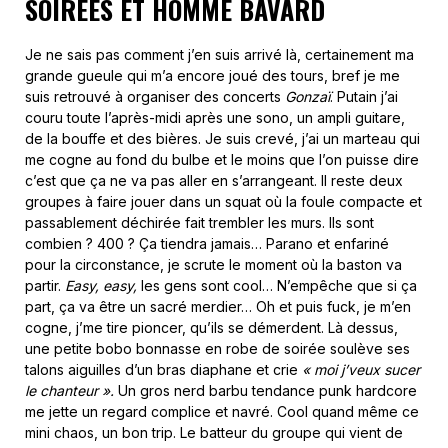
SOIRÉES ET HOMME BAVARD
Je ne sais pas comment j’en suis arrivé là, certainement ma
grande gueule qui m’a encore joué des tours, bref je me
suis retrouvé à organiser des concerts
Gonzaï
. Putain j’ai
couru toute l’après-midi après une sono, un ampli guitare,
de la bouffe et des bières. Je suis crevé, j’ai un marteau qui
me cogne au fond du bulbe et le moins que l’on puisse dire
c’est que ça ne va pas aller en s’arrangeant. Il reste deux
groupes à faire jouer dans un squat où la foule compacte et
passablement déchirée fait trembler les murs. Ils sont
combien ? 400 ? Ça tiendra jamais… Parano et enfariné
pour la circonstance, je scrute le moment où la baston va
partir.
Easy, easy,
les gens sont cool… N’empêche que si ça
part, ça va être un sacré merdier… Oh et puis fuck, je m’en
cogne, j’me tire pioncer, qu’ils se démerdent. Là dessus,
une petite bobo bonnasse en robe de soirée soulève ses
talons aiguilles d’un bras diaphane et crie
« moi j’veux sucer
le chanteur ».
Un gros nerd barbu tendance punk hardcore
me jette un regard complice et navré. Cool quand même ce
mini chaos, un bon trip. Le batteur du groupe qui vient de