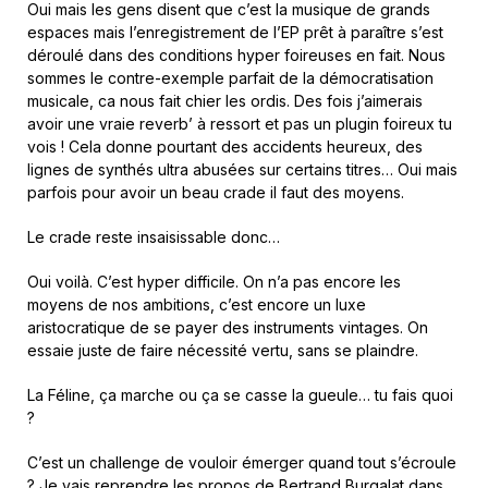
Oui mais les gens disent que c’est la musique de grands
espaces mais l’enregistrement de l’EP prêt à paraître s’est
déroulé dans des conditions hyper foireuses en fait. Nous
sommes le contre-exemple parfait de la démocratisation
musicale, ca nous fait chier les ordis. Des fois j’aimerais
avoir une vraie reverb’ à ressort et pas un plugin foireux tu
vois ! Cela donne pourtant des accidents heureux, des
lignes de synthés ultra abusées sur certains titres… Oui mais
parfois pour avoir un beau crade il faut des moyens.
Le crade reste insaisissable donc…
Oui voilà. C’est hyper difficile. On n’a pas encore les
moyens de nos ambitions, c’est encore un luxe
aristocratique de se payer des instruments vintages. On
essaie juste de faire nécessité vertu, sans se plaindre.
La Féline, ça marche ou ça se casse la gueule… tu fais quoi
?
C’est un challenge de vouloir émerger quand tout s’écroule
? Je vais reprendre les propos de Bertrand Burgalat dans