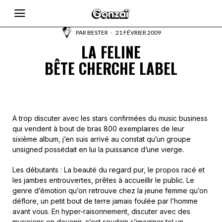
PAR
BESTER
21 FÉVRIER 2009
LA FELINE
BÊTE CHERCHE LABEL
A trop discuter avec les stars confirmées du music business
qui vendent à bout de bras 800 exemplaires de leur
sixième album, j’en suis arrivé au constat qu’un groupe
unsigned possédait en lui la puissance d’une vierge.
Les débutants : La beauté du regard pur, le propos racé et
les jambes entrouvertes, prêtes à accueillir le public. Le
genre d’émotion qu’on retrouve chez la jeune femme qu’on
déflore, un petit bout de terre jamais foulée par l’homme
avant vous. En hyper-raisonnement, discuter avec des
musiciens en devenir, c’est soudain s’imaginer tel un