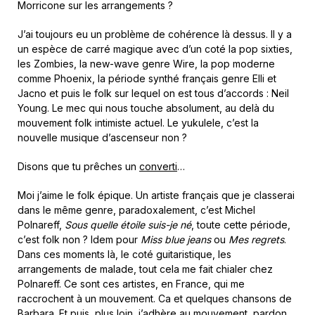
Morricone sur les arrangements ?
J’ai toujours eu un problème de cohérence là dessus. Il y a
un espèce de carré magique avec d’un coté la pop sixties,
les Zombies, la new-wave genre Wire, la pop moderne
comme Phoenix, la période synthé français genre Elli et
Jacno et puis le folk sur lequel on est tous d’accords : Neil
Young. Le mec qui nous touche absolument, au delà du
mouvement folk intimiste actuel. Le yukulele, c’est la
nouvelle musique d’ascenseur non ?
Disons que tu prêches un
converti
…
Moi j’aime le folk épique. Un artiste français que je classerai
dans le même genre, paradoxalement, c’est Michel
Polnareff,
Sous quelle étoile suis-je né
, toute cette période,
c’est folk non ? Idem pour
Miss blue jeans
ou
Mes regrets
.
Dans ces moments là, le coté guitaristique, les
arrangements de malade, tout cela me fait chialer chez
Polnareff. Ce sont ces artistes, en France, qui me
raccrochent à un mouvement. Ca et quelques chansons de
Barbara. Et puis, plus loin, j’adhère au mouvement, pardon,