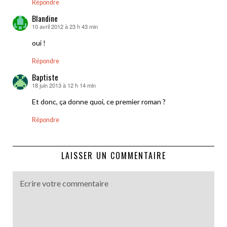
Répondre
Blandine
10 avril 2012 à 23 h 43 min
dit :
oui !
Répondre
Baptiste
18 juin 2013 à 12 h 14 min
dit :
Et donc, ça donne quoi, ce premier roman ?
Répondre
LAISSER UN COMMENTAIRE