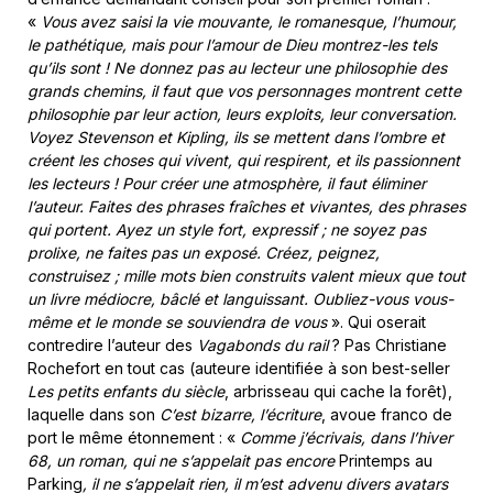
«
Vous avez saisi la vie mouvante, le romanesque, l’humour,
le pathétique, mais pour l’amour de Dieu montrez-les tels
qu’ils sont ! Ne donnez pas au lecteur une philosophie des
grands chemins, il faut que vos personnages montrent cette
philosophie par leur action, leurs exploits, leur conversation.
Voyez Stevenson et Kipling, ils se mettent dans l’ombre et
créent les choses qui vivent, qui respirent, et ils passionnent
les lecteurs ! Pour créer une atmosphère, il faut éliminer
l’auteur. Faites des phrases fraîches et vivantes, des phrases
qui portent. Ayez un style fort, expressif ; ne soyez pas
prolixe, ne faites pas un exposé. Créez, peignez,
construisez ; mille mots bien construits valent mieux que tout
un livre médiocre, bâclé et languissant. Oubliez-vous vous-
même et le monde se souviendra de vous
». Qui oserait
contredire l’auteur des
Vagabonds du rail
? Pas Christiane
Rochefort en tout cas (auteure identifiée à son best-seller
Les petits enfants du siècle
, arbrisseau qui cache la forêt),
laquelle dans son
C’est bizarre, l’écriture
, avoue franco de
port le même étonnement : «
Comme j’écrivais, dans l’hiver
68, un roman, qui ne s’appelait pas encore
Printemps au
Parking
, il ne s’appelait rien, il m’est advenu divers avatars