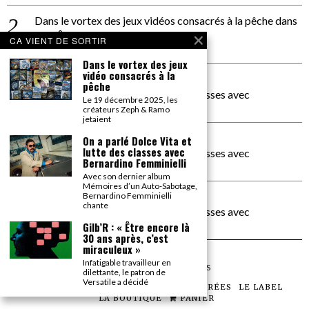
Dans le vortex des jeux vidéos consacrés à la pêche
dans
PACÔME THIELLEMENT
CA VIENT DE SORTIR
La séance d’Hip Gnose
Dans le vortex des jeux
vidéo consacrés à la
La Patrie
dans
pêche
On a parlé Dolce Vita et lutte des classes avec
Le 19 décembre 2025, les
Bernardino Femminielli
créateurs Zeph & Ramo
jetaient
carte noire negra à l'o tiede
dans
On a parlé Dolce Vita et
lutte des classes avec
On a parlé Dolce Vita et lutte des classes avec
Bernardino Femminielli
Bernardino Femminielli
Avec son dernier album
Mémoires d’un Auto-Sabotage,
moise et son mascaré
dans
Bernardino Femminielli
chante
On a parlé Dolce Vita et lutte des classes avec
Bernardino Femminielli
Gilb’R : « Être encore là
30 ans après, c’est
miraculeux »
Infatigable travailleur en
©
2026
TOUS DROITS RÉSERVÉS
dilettante, le patron de
Versatile a décidé
LES ARTICLES
LE MAGAZINE
LES SOIRÉES
LE LABEL
LA BOUTIQUE
PANIER