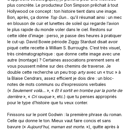
plus concrète. Le producteur Don Simpson prêchait à tout
Hollywood ce concept : ton histoire tient dans une image.
Bon, après, ça donne
Top Gun
… qu’il
résumait ainsi : un mec
en blouson de cuir et lunettes de soleil qui regarde l’avion
le plus rapide du monde voler dans le ciel. Restons sur
cette idée d’image : perso, je passe des heures à pratiquer
le cut-up. David Bowie période Ziggy Stardust disait avoir
piqué cette recette à William S. Burroughs. C’est très visuel,
très cinématographique : que donne cette image avec une
autre (montage) ? Certaines associations prennent sens et
vous poussent même sur des chemins de traverse. Je
double cette recherche un peu trop
arty
avec un « truc » à
la Blaise Cendrars, assez efficient je dois dire : un bloc-
notes de mots communs ou d’expressions verbales
(«
Seulement voilà…
», «
Et il sortit en trombe par la porte de
derrière
», «
Cri rauque
», etc.) que tu penses appropriés
pour le type d’histoire que tu veux conter.
Finissons sur le point Godwin : la première phrase du roman.
Celle qui donne le ton. Mieux vaut faire concis et sans
bavure («
Aujourd’hui, maman est morte.
»), quitte après à