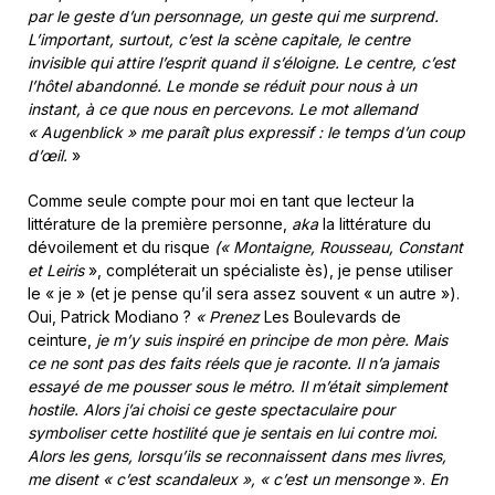
par le geste d’un personnage, un geste qui me surprend.
L’important, surtout, c’est la scène capitale, le centre
invisible qui attire l’esprit quand il s’éloigne. Le centre, c’est
l’hôtel abandonné. Le monde se réduit pour nous à un
instant, à ce que nous en percevons. Le mot allemand
« Augenblick » me paraît plus expressif : le temps d’un coup
d’œil.
»
Comme seule compte pour moi en tant que lecteur la
littérature de la première personne,
aka
la littérature du
dévoilement et du risque
(« Montaigne, Rousseau, Constant
et Leiris
», compléterait un spécialiste ès), je pense utiliser
le « je » (et je pense qu’il sera assez souvent « un autre »).
Oui, Patrick Modiano ?
«
Prenez
Les Boulevards de
ceinture,
je m’y suis inspiré en principe de mon père. Mais
ce ne sont pas des faits réels que je raconte. Il n’a jamais
essayé de me pousser sous le métro. Il m’était simplement
hostile. Alors j’ai choisi ce geste spectaculaire pour
symboliser cette hostilité que je sentais en lui contre moi.
Alors les gens, lorsqu’ils se reconnaissent dans mes livres,
me disent « c’est scandaleux », « c’est un mensonge
».
En