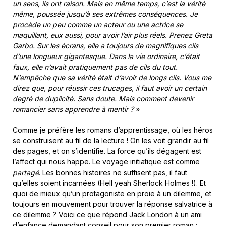
un sens, ils ont raison. Mais en même temps, c’est la vérité
même, poussée jusqu’à ses extrêmes conséquences. Je
procède un peu comme un acteur ou une actrice se
maquillant, eux aussi, pour avoir l’air plus réels. Prenez Greta
Garbo. Sur les écrans, elle a toujours de magnifiques cils
d’une longueur gigantesque. Dans la vie ordinaire, c’était
faux, elle n’avait pratiquement pas de cils du tout.
N’empêche que sa vérité était d’avoir de longs cils. Vous me
direz que, pour réussir ces trucages, il faut avoir un certain
degré de duplicité. Sans doute. Mais comment devenir
romancier sans apprendre à mentir ?
»
Comme je préfère les romans d’apprentissage, où les héros
se construisent au fil de la lecture ! On les voit grandir au fil
des pages, et on s’identifie. La force qu’ils dégagent est
l’affect qui nous happe. Le voyage initiatique est comme
partagé
. Les bonnes histoires ne suffisent pas, il faut
qu’elles soient incarnées (Hell yeah Sherlock Holmes !). Et
quoi de mieux qu’un protagoniste en proie à un dilemme, et
toujours en mouvement pour trouver la réponse salvatrice à
ce dilemme ? Voici ce que répond Jack London à un ami
d’enfance demandant conseil pour son premier roman :