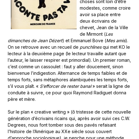
choses sont loin d’être
modestes, comme croire
avoir sa place entre
deux écrivains de
chevet, Jean de la Ville
de Mirmont (
Les
dimanches de Jean Dézert
) et Emmanuel Bove (
Mes amis
).
On se retrouve avec un recueil de
punchlines
qui met KO le
lecteur à la deuxième page (le lecteur travaille autant que
l’auteur, le laisser respirer est primordial). Un premier roman,
c’est comme un cassoulet : faut y aller doucement, sinon
bienvenue l’indigestion. Alternance de temps faibles et de
temps forts, sans métaphores alambiquées les temps forts,
s’il vous plaît. «
S’efforcer de rester banal
» serait la ligne de
conduite à suivre, ce pour quoi Raymond Radiguet donna
père et mère.
Sur le plan « creative writing » (ô tristesse de cette nouvelle
génération d’écrivains ricains qui, après avoir suivi ces C.W.
Degrees, nous font tomber sous des pavés refaisant
l’histoire de l’Amérique au XXe siècle sous couvert
d’approche sociologique), je penche pour une méthode