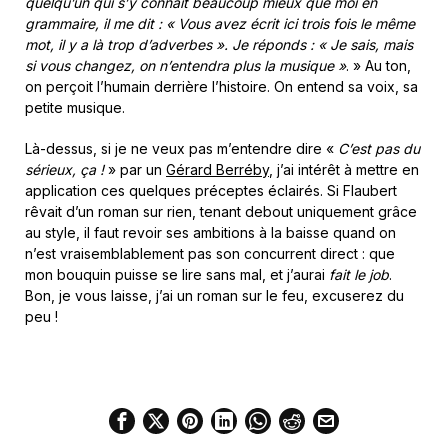
quelqu’un qui s’y connaît beaucoup mieux que moi en
grammaire, il me dit : « Vous avez écrit ici trois fois le même
mot, il y a là trop d’adverbes ». Je réponds : « Je sais, mais
si vous changez, on n’entendra plus la musique »
. » Au ton,
on perçoit l’humain derrière l’histoire. On entend sa voix, sa
petite musique.
Là-dessus, si je ne veux pas m’entendre dire «
C’est pas du
sérieux, ça !
» par un
Gérard Berréby
, j’ai intérêt à mettre en
application ces quelques préceptes éclairés. Si Flaubert
rêvait d’un roman sur rien, tenant debout uniquement grâce
au style, il faut revoir ses ambitions à la baisse quand on
n’est vraisemblablement pas son concurrent direct : que
mon bouquin puisse se lire sans mal, et j’aurai
fait le job
.
Bon, je vous laisse, j’ai un roman sur le feu, excuserez du
peu !