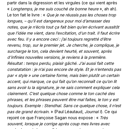
partir dans la digression et les virgules (ce qui vient après
«
Longtemps, je me suis couché de bonne heure
», ah ah).
Le ton fait le livre : «
Que je ne réussis pas les choses trop
longues, – qu’il est dangereux pour moi d’amasser des
notes, que je n’écris tout ça fait bien qu’en écrivant aussitôt
que l’idée me vient, dans l’excitation, d’un trait. Il faut écrire
avec feu. Il y a encore ceci : j’ai toujours regretté d’être
revenu, trop, sur le premier jet. Je cherche, je complique, je
surcharge le ton, cela devient heurté, et souvent, après
d’infinies nouvelles versions, je reviens à la première.
Résultat : temps perdu, plaisir gâché. J’ai aussi fait cette
constatation : je n’ai pas encore de style. Et je n’entends pas
par « style » une certaine forme, mais bien plutôt un certain
accent, qui marque, ce qui fait qu’on reconnaît ce qu’on lit
sans avoir lu la signature, je ne sais comment expliquer cela
clairement. C’est quelque chose comme le ton caché des
phrases, et les phrases peuvent être mal faites, le ton y est
toujours. Exemple : Stendhal. Sans ce quelque chose, il n’est
pas de grand écrivain.
» (Paul Léautaud,
Journal I
). Ce qui
rejoint ce que Françoise Sagan nous expose : «
Très
souvent, lorsque je corrige après coup mes livres avec