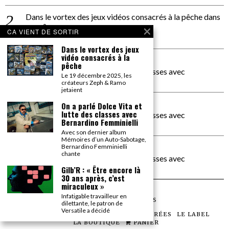
Dans le vortex des jeux vidéos consacrés à la pêche
dans
PACÔME THIELLEMENT
CA VIENT DE SORTIR
La séance d’Hip Gnose
Dans le vortex des jeux
vidéo consacrés à la
La Patrie
dans
pêche
On a parlé Dolce Vita et lutte des classes avec
Le 19 décembre 2025, les
Bernardino Femminielli
créateurs Zeph & Ramo
jetaient
carte noire negra à l'o tiede
dans
On a parlé Dolce Vita et
lutte des classes avec
On a parlé Dolce Vita et lutte des classes avec
Bernardino Femminielli
Bernardino Femminielli
Avec son dernier album
Mémoires d’un Auto-Sabotage,
moise et son mascaré
dans
Bernardino Femminielli
chante
On a parlé Dolce Vita et lutte des classes avec
Bernardino Femminielli
Gilb’R : « Être encore là
30 ans après, c’est
miraculeux »
Infatigable travailleur en
©
2026
TOUS DROITS RÉSERVÉS
dilettante, le patron de
Versatile a décidé
LES ARTICLES
LE MAGAZINE
LES SOIRÉES
LE LABEL
LA BOUTIQUE
PANIER