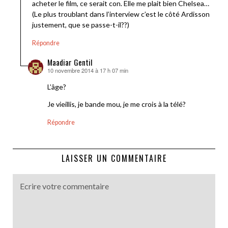
acheter le film, ce serait con. Elle me plait bien Chelsea…
(Le plus troublant dans l’interview c’est le côté Ardisson
justement, que se passe-t-il??)
Répondre
Maadiar Gentil
10 novembre 2014 à 17 h 07 min
dit :
L’âge?
Je vieillis, je bande mou, je me crois à la télé?
Répondre
LAISSER UN COMMENTAIRE