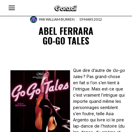
PAR
WILLIAM BURREN
19 MARS 2012
ABEL FERRARA
GO-GO TALES
Que dire d’autre de
Go-go
tales
? Pas grand-chose
en fait si l’on s’en tient à
l’intrigue. Mais est-ce que
c’est vraiment l’intrigue qui
importe quand même les
personnages semblent
s’en foutre, telle Asia
Argento qui livre ici le pire
lap-dance de l’histoire (du