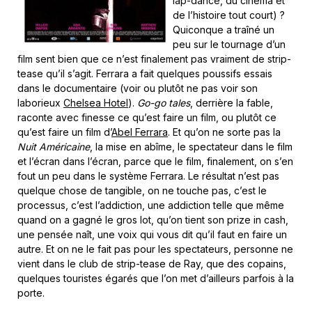
lap-dance, du cinéma et
de l’histoire tout court) ?
Quiconque a traîné un
peu sur le tournage d’un
film sent bien que ce n’est finalement pas vraiment de strip-
tease qu’il s’agit. Ferrara a fait quelques poussifs essais
dans le documentaire (voir ou plutôt ne pas voir son
laborieux
Chelsea Hotel
).
Go-go tales
, derrière la fable,
raconte avec finesse ce qu’est faire un film, ou plutôt ce
qu’est faire un film d’
Abel Ferrara
. Et qu’on ne sorte pas la
Nuit Américaine
, la mise en abîme, le spectateur dans le film
et l’écran dans l’écran, parce que le film, finalement, on s’en
fout un peu dans le système Ferrara. Le résultat n’est pas
quelque chose de tangible, on ne touche pas, c’est le
processus, c’est l’addiction, une addiction telle que même
quand on a gagné le gros lot, qu’on tient son prize in cash,
une pensée naît, une voix qui vous dit qu’il faut en faire un
autre. Et on ne le fait pas pour les spectateurs, personne ne
vient dans le club de strip-tease de Ray, que des copains,
quelques touristes égarés que l’on met d’ailleurs parfois à la
porte.