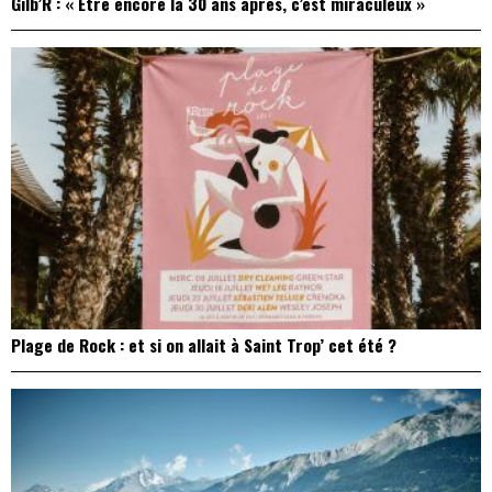
Gilb’R : « Être encore là 30 ans après, c’est miraculeux »
Plage de Rock : et si on allait à Saint Trop’ cet été ?