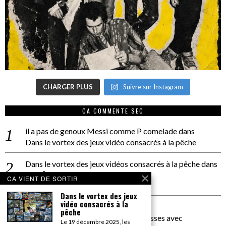
CHARGER PLUS
Suivre sur Instagram
CA COMMENTE SEC
il a pas de genoux Messi comme P comelade
dans
Dans le vortex des jeux vidéo consacrés à la pêche
Dans le vortex des jeux vidéos consacrés à la pêche
dans
PACÔME THIELLEMENT
CA VIENT DE SORTIR
La séance d’Hip Gnose
Dans le vortex des jeux
vidéo consacrés à la
La Patrie
dans
pêche
On a parlé Dolce Vita et lutte des classes avec
Le 19 décembre 2025, les