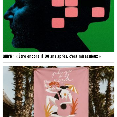
Gilb’R : « Être encore là 30 ans après, c’est miraculeux »