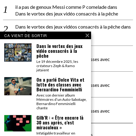
il a pas de genoux Messi comme P comelade
dans
Dans le vortex des jeux vidéo consacrés à la pêche
Dans le vortex des jeux vidéos consacrés à la pêche
dans
PACÔME THIELLEMENT
CA VIENT DE SORTIR
La séance d’Hip Gnose
Dans le vortex des jeux
vidéo consacrés à la
La Patrie
dans
pêche
On a parlé Dolce Vita et lutte des classes avec
Le 19 décembre 2025, les
Bernardino Femminielli
créateurs Zeph & Ramo
jetaient
carte noire negra à l'o tiede
dans
On a parlé Dolce Vita et
lutte des classes avec
On a parlé Dolce Vita et lutte des classes avec
Bernardino Femminielli
Bernardino Femminielli
Avec son dernier album
Mémoires d’un Auto-Sabotage,
moise et son mascaré
dans
Bernardino Femminielli
chante
On a parlé Dolce Vita et lutte des classes avec
Bernardino Femminielli
Gilb’R : « Être encore là
30 ans après, c’est
miraculeux »
Infatigable travailleur en
©
2026
TOUS DROITS RÉSERVÉS