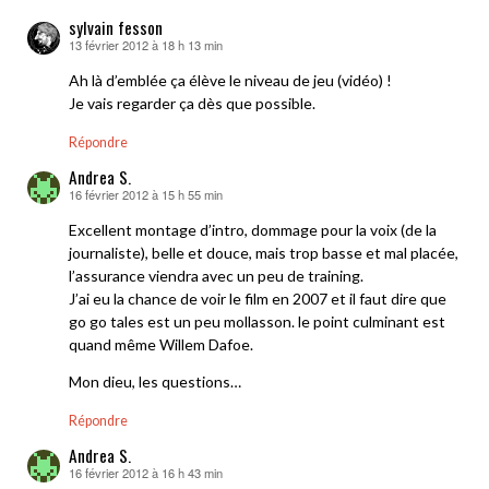
sylvain fesson
13 février 2012 à 18 h 13 min
dit :
Ah là d’emblée ça élève le niveau de jeu (vidéo) !
Je vais regarder ça dès que possible.
Répondre
Andrea S.
16 février 2012 à 15 h 55 min
dit :
Excellent montage d’intro, dommage pour la voix (de la
journaliste), belle et douce, mais trop basse et mal placée,
l’assurance viendra avec un peu de training.
J’ai eu la chance de voir le film en 2007 et il faut dire que
go go tales est un peu mollasson. le point culminant est
quand même Willem Dafoe.
Mon dieu, les questions…
Répondre
Andrea S.
16 février 2012 à 16 h 43 min
dit :