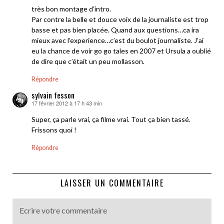
très bon montage d’intro.
Par contre la belle et douce voix de la journaliste est trop
basse et pas bien placée. Quand aux questions…ca ira
mieux avec l’experience…c’est du boulot journaliste. J’ai
eu la chance de voir go go tales en 2007 et Ursula a oublié
de dire que c’était un peu mollasson.
Répondre
sylvain fesson
17 février 2012 à 17 h 43 min
dit :
Super, ça parle vrai, ça filme vrai. Tout ça bien tassé.
Frissons quoi !
Répondre
LAISSER UN COMMENTAIRE